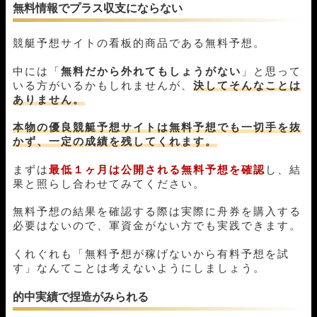
投稿者：匿名
2026/08/04
無料情報でプラス収支にならない
マジで最高
競艇予想サイトの看板的商品である無料予想。
最高以外の言葉が見つからない 無料でここまで稼げ
るなら全人類におすすめしたい
中には「
無料だから外れてもしょうがない
」と思って
いる方がいるかもしれませんが、
決してそんなことは
ありません。
3.0
競艇ブルドッグ
本物の優良競艇予想サイトは無料予想でも一切手を抜
かず、一定の成績を残してくれます。
投稿者：匿名
2026/08/04
良くも悪くもない
まずは
最低１ヶ月は公開される無料予想を確認
し、結
果と照らし合わせてみてください。
特別良い所もないし、悪い所もなかった もう少し使
ってみてどんなものか確かめたい
無料予想の結果を確認する際は実際に舟券を購入する
必要はないので、軍資金がない方でも実践できます。
くれぐれも「無料予想が稼げないから有料予想を試
す」なんてことは考えないようにしましょう。
的中実績で捏造がみられる