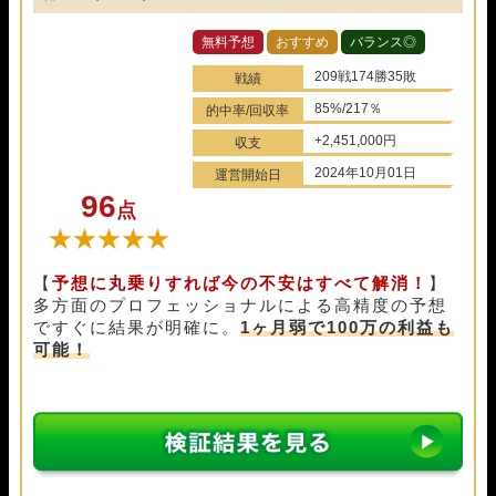
無料予想
おすすめ
バランス◎
209戦174勝35敗
戦績
85%/217％
的中率/回収率
+2,451,000円
収支
2024年10月01日
運営開始日
96
点
【
予想に丸乗りすれば今の不安はすべて解消！
】
多方面のプロフェッショナルによる高精度の予想
ですぐに結果が明確に。
1ヶ月弱で100万の利益も
可能！