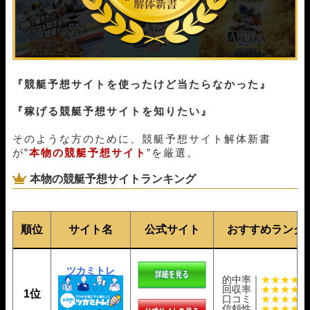
『競艇予想サイトを使ったけど当たらなかった』
『稼げる競艇予想サイトを知りたい』
そのような方のために、競艇予想サイト解体新書
が”
本物の競艇予想サイト
”を厳選。
本物の競艇予想サイトランキング
順位
サイト名
公式サイト
おすすめランク
ツカミトレ
的中率｜
★★★★★
回収率｜
★★★★★
1位
口コミ｜
★★★★★
信頼性｜
★★★★★