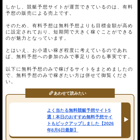
しかし、競艇予想サイトが運営できているのは、有料
予想の販売による売上です。
そのため、有料予想は無料予想よりも目標金額が高め
に設定されており、短期間で大きく稼ぐことができる
のが魅力となっています。
とはいえ、お小遣い稼ぎ程度に考えているのであれ
ば、無料予想への参加のみで事足りるのも事実です。
以下に無料予想のみで稼げるサイトをまとめましたの
で、無料予想のみで稼ぎたい方は併せて御覧くださ
い。
あわせて読みたい
よく当たる無料競艇予想サイト5
選！本日のおすすめ無料予想サイ
トもピックアップしました【2026
年8月6日最新】