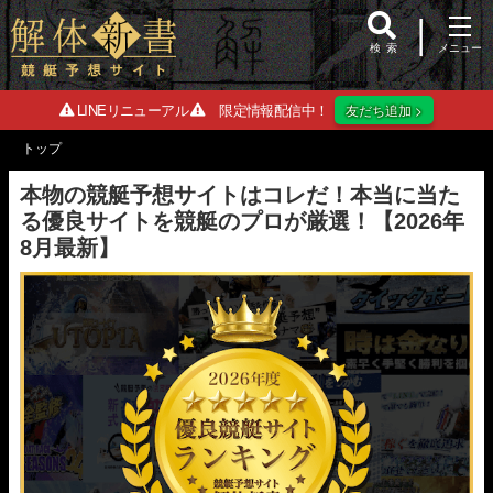
検索
LINEリニューアル
限定情報配信中！
友だち追加 >
トップ
本物の競艇予想サイトはコレだ！本当に当た
る優良サイトを競艇のプロが厳選！【2026年
8月最新】