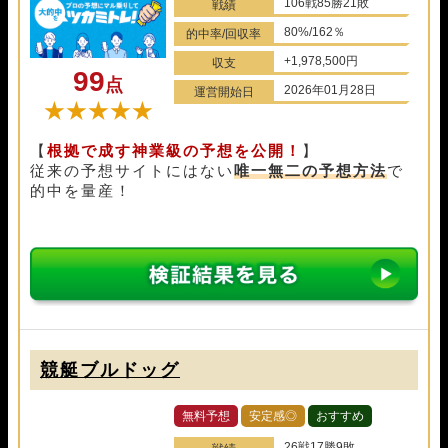
106戦85勝21敗
戦績
80%/162％
的中率/回収率
+1,978,500円
収支
99
点
2026年01月28日
運営開始日
【
根拠で成す神業級の予想を公開！
】
従来の予想サイトにはない
唯一無二の予想方法
で
的中を量産！
競艇ブルドッグ
無料予想
安定感◎
おすすめ
26戦17勝9敗