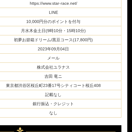
https://www.star-race.net/
LINE
10,000円分のポイントを付与
月水木金土日(9時10分・15時10分)
初夢お節箱ドリーム/黒豆コース(17,800円)
2023年09月04日
メール
株式会社ユラナス
吉田 竜ニ
東京都渋谷区桜丘町23番17号シティコート桜丘408
記載なし
銀行振込・クレジット
なし