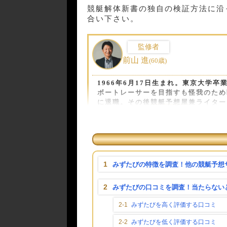
競艇解体新書の独自の検証方法に沿
合い下さい。
監修者
前山 進
(60歳)
1966年6月17日生まれ。東京大学卒
ボートレーサーを目指す
も怪我のため
に退職。その後
競艇予想屋
兼ライター
過去に自分も競艇予想サイトに騙され
の思いに共感。
毎日200以上の競艇予想サイトを検証
競艇予想サイトを日々研究し続ける。
競艇予想サイト解体新書では主に検証
みずたびの特徴を調査！他の競艇予想
みずたびの口コミを調査！当たらない
みずたびを高く評価する口コミ
みずたびを低く評価する口コミ