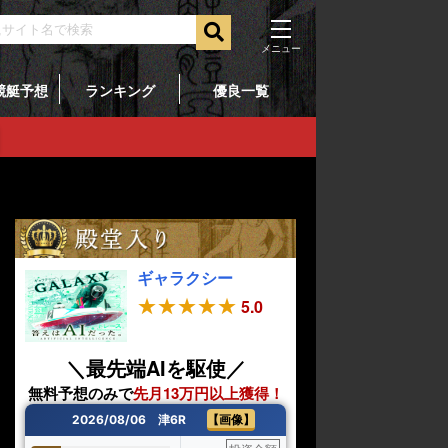
競艇予想
ランキング
優良一覧
ギャラクシー
AT
5.0
＼最先端AIを駆使／
＼
1週間で30
無料予想のみで
先月13万円以上獲得！
とにかく
当てて稼ぎ
ト
2026/08/06 津6R
【画像】
2026/08/06 