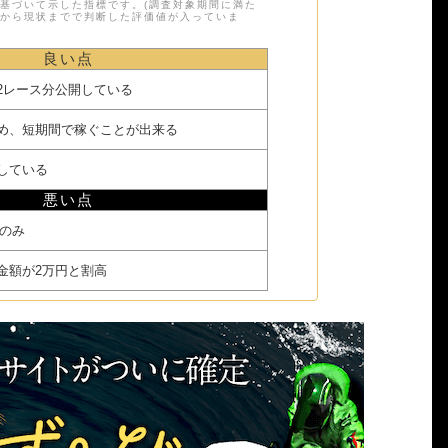
基づいて示した指標です。(調査対象期間に満た
から現状までで判断した評価値が入っていま
良い点
2レース分公開している
め、短期間で稼ぐことが出来る
している
悪い点
録のみ
金額が2万円と割高