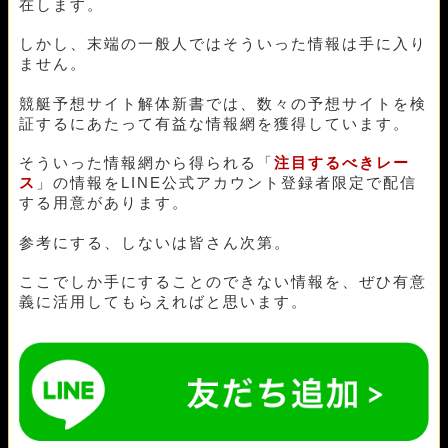
在します。
しかし、末端の一般人ではそういった情報は手に入り
ません。
競艇予想サイト解体新書では、数々の予想サイトを検
証するにあたって有益な情報網を獲得しています。
そういった情報網から得られる「
注目するべきレー
ス
」の情報をLINE公式アカウント登録者限定で配信
する用意があります。
参考にする、しないは皆さん次第。
ここでしか手にすることのできない情報を、ぜひ有意
義に活用してもらえればと思います。