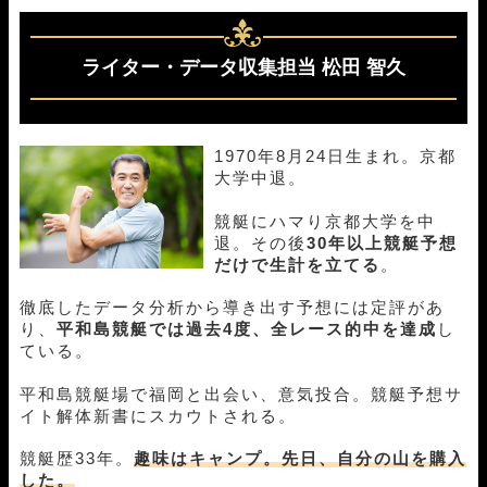
ライター・データ収集担当 松田 智久
1970年8月24日生まれ。京都
大学中退。
競艇にハマり京都大学を中
退。その後
30年以上競艇予想
だけで生計を立てる
。
徹底したデータ分析から導き出す予想には定評があ
り、
平和島競艇では過去4度、全レース的中を達成
し
ている。
平和島競艇場で福岡と出会い、意気投合。競艇予想サ
イト解体新書にスカウトされる。
競艇歴33年。
趣味はキャンプ。先日、自分の山を購入
した。