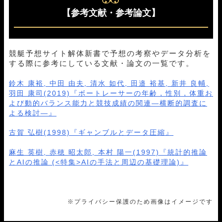
【参考文献・参考論文】
競艇予想サイト解体新書で予想の考察やデータ分析を
する際に参考にしている文献・論文の一覧です。
鈴木 康裕, 中田 由夫, 清水 如代, 田邉 裕基, 新井 良輔,
羽田 康司(2019)『ボートレーサーの年齢，性別，体重お
よび動的バランス能力と競技成績の関連―横断的調査に
よる検討―』
古賀 弘樹(1998)『ギャンブルとデータ圧縮』
麻生 英樹, 赤穂 昭太郎, 本村 陽一(1997)『統計的推論
とAIの推論 (<特集>AIの手法と周辺の基礎理論)』
※プライバシー保護のため画像はイメージです