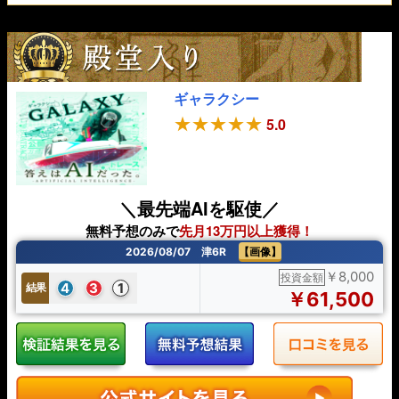
ギャラクシー
5.0
＼最先端AIを駆使／
無料予想のみで
先月13万円以上獲得！
2026/08/07 津6R
【画像】
￥8,000
投資金額
4
3
1
結果
￥61,500