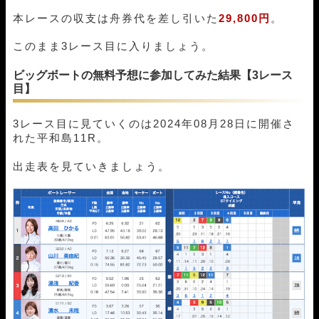
本レースの収支は舟券代を差し引いた
29,800円
。
このまま3レース目に入りましょう。
ビッグボートの無料予想に参加してみた結果【3
レース
目】
3レース目に見ていくのは2024年08月28日に開催さ
れた平和島11R。
出走表を見ていきましょう。