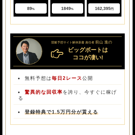
89
1849
162,395
%
%
円
前山 進の
競艇予想サイト解体新書 責任者
ビッグボートは
ココが凄い!
無料予想は
毎日2レース
公開
驚異的な回収率
を誇り、今すぐに稼げ
る
登録特典で1.5万円分が貰える