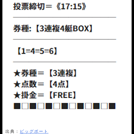
出典：
ビッグボート