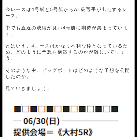
今レースは4号艇と5号艇からA1級選手が出走するレ
ース。
中でも直近の成績が良い4号艇に期待が集まっていま
す。
とはいえ、4コースはかなり不利な枠となっているた
め、どのように予想を構築するのかが難しいでしょ
う。
そのような中、ビッグボートはどのような予想を公開
したのか。
見ていきましょう。