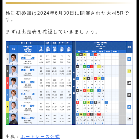
検証初参加は2024年6月30日に開催された大村5Rで
す。
まずは出走表を確認していきましょう。
出典：
ボートレース公式