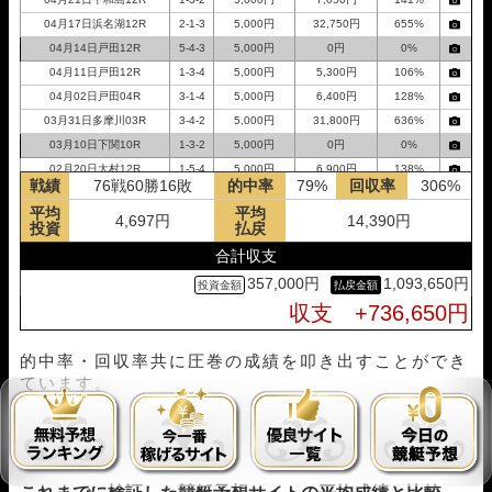
04月17日浜名湖12R
2-1-3
5,000円
32,750円
655%
04月14日戸田12R
5-4-3
5,000円
0円
0%
04月11日戸田12R
1-3-4
5,000円
5,300円
106%
04月02日戸田04R
3-1-4
5,000円
6,400円
128%
03月31日多摩川03R
3-4-2
5,000円
31,800円
636%
03月10日下関10R
1-3-2
5,000円
0円
0%
02月20日大村12R
1-5-4
5,000円
6,900円
138%
戦績
76戦60勝16敗
的中率
79%
回収率
306%
02月18日蒲郡12R
1-6-3
5,000円
0円
0%
平均
平均
02月14日大村12R
1-6-2
5,000円
19,350円
387%
4,697円
14,390円
投資
払戻
01月31日大村12R
1-2-4
5,000円
13,000円
260%
合計収支
01月28日大村11R
1-6-2
5,000円
22,350円
447%
357,000円
1,093,650円
01月23日大村12R
1-2-3
5,000円
8,050円
161%
収支 +736,650円
01月21日唐津05R
1-5-2
5,000円
0円
0%
01月15日下関12R
1-3-2
5,000円
5,450円
109%
的中率・回収率共に圧巻の成績を叩き出すことができ
01月08日下関12R
1-4-6
5,000円
9,550円
191%
ています。
01月06日下関12R
1-4-2
5,000円
6,600円
132%
01月04日若松12R
3-1-6
5,000円
24,050円
481%
ここまで継続的に高成績を出せるサイトは滅多にあり
01月01日鳴門02R
4-5-1
5,000円
7,900円
158%
ませんね。
12月30日鳴門04R
4-5-1
5,000円
18,700円
374%
12月25日大村12R
1-3-2
5,000円
0円
0%