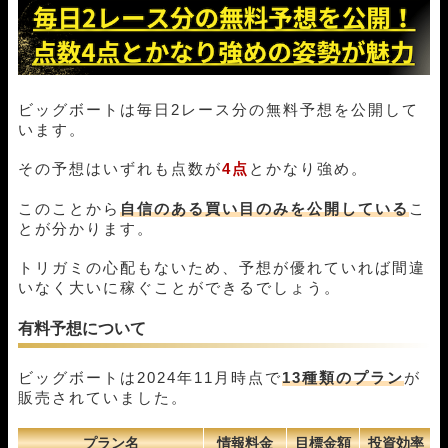
ビッグボートは毎日2レース分の無料予想を公開して
います。
その予想はいずれも点数が
4点
とかなり強め。
このことから
自信のある買い目のみを公開している
こ
とが分かります。
トリガミの心配もないため、予想が優れていれば間違
いなく大いに稼ぐことができるでしょう。
有料予想について
ビッグボートは2024年11月時点で
13種類のプラン
が
販売されていました。
プラン名
情報料金
目標金額
投資効率