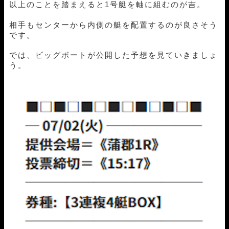
以上のことを踏まえると1号艇を軸に組むのが吉。
相手もセンターから内側の艇を配置するのが良さそう
です。
では、ビッグボートが公開した予想を見ていきましょ
う。