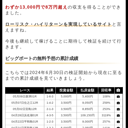
わずか13,000円で8万円超え
の収支を得ることができ
ました。
ローリスク・ハイリターンを実現しているサイト
と言
えますね。
今後も継続して稼げることに期待して検証を続けて行
きます。
ビッグボートの無料予想の累計成績
こちらでは2024年6月30日の検証開始から現在に至る
までの累計成績を見ていきましょう。
レース
結果
投資金額
払戻金額
回収率
05月09日唐津01R
1-6-3
5,000円
5,400円
108%
05月07日住之江12R
1-4-2
3,500円
9,050円
259%
05月02日宮島12R
2-1-3
3,500円
8,850円
253%
04月28日浜名湖01R
4-3-5
3,500円
109,150円
3119%
04月22日平和島01R
1-2-3
3,500円
9,000円
257%
04月21日平和島12R
1-3-2
5,000円
7,050円
141%