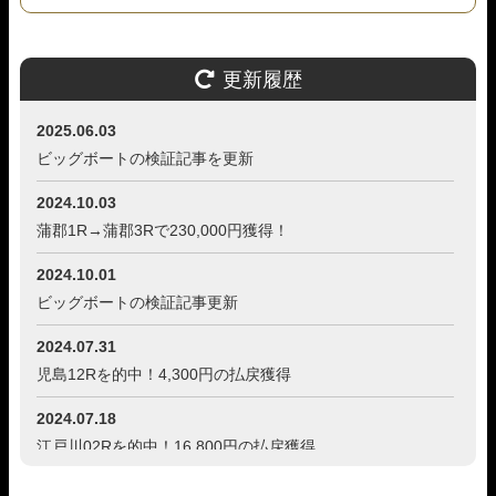
更新履歴
2025.06.03
ビッグボートの検証記事を更新
2024.10.03
蒲郡1R→蒲郡3Rで230,000円獲得！
2024.10.01
ビッグボートの検証記事更新
2024.07.31
児島12Rを的中！4,300円の払戻獲得
2024.07.18
江戸川02Rを的中！16,800円の払戻獲得
2024.07.16