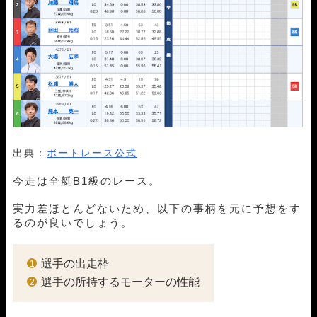
出典：
ボートレース公式
今走は全艇B1級のレース。
実力差ほとんどないため、以下の事柄を元に予想をす
るのが良いでしょう。
選手の出走枠
選手の所持するモーターの性能