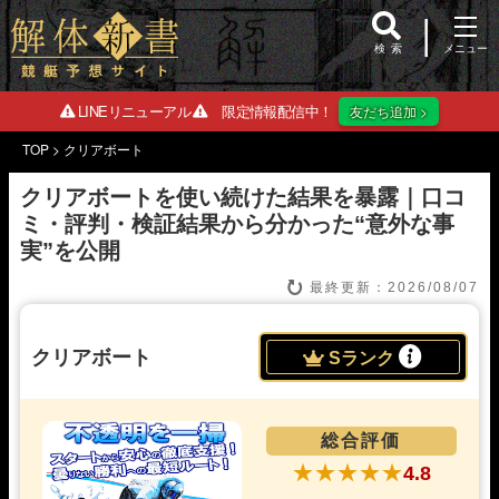
検索
LINEリニューアル
限定情報配信中！
友だち追加 >
TOP
>
クリアボート
クリアボートを使い続けた結果を暴露｜口コ
ミ・評判・検証結果から分かった“意外な事
実”を公開
最終更新：
2026/08/07
クリアボート
Sランク
総合評価
4.8