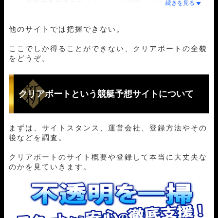
【初検証1レース目】ゴールドクリアで1,063,930円獲
の後
競艇予想屋
兼ライターとして活動をする中で福岡
得！
と出会う。
過去に自分も競艇予想サイトに騙されたことがあるこ
【初検証2レース目】スペードで1,708,290円獲得！
他のサイトでは把握できない。
とから「被害者を減らしたい」という福岡の思いに共
感。
初検証日の他プランの成績一覧と比較
ここでしか得ることができない、クリアボートの全貌
毎日200以上の競艇予想サイトを検証し、
競艇歴30年
をどうぞ。
クリアボートの有料予想の結果まとめ
と元プロ予想師の経験と知見で「本物」の競艇予想サ
イトを日々研究し続ける。
有料予想のポイントのおさらい
競艇予想サイト解体新書では主に検証記事を担当す
る。
クリアボートという競艇予想サイトについて
クリアボートの口コミ・評判
クリアボートという競艇予想サイトのおさらい
まずは、サイトスタンス、運営会社、登録方法やその
後などを調査。
クリアボートのサイト概要や登録して本当に大丈夫な
のかを見ていきます。