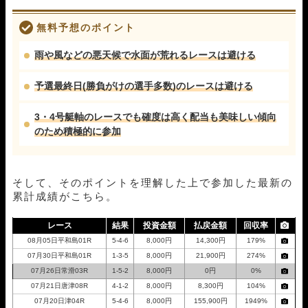
無料予想のポイント
雨や風などの悪天候で水面が荒れるレースは避ける
予選最終日(勝負がけの選手多数)のレースは避ける
3・4号艇軸のレースでも確度は高く配当も美味しい傾向
のため積極的に参加
そして、そのポイントを理解した上で参加した最新の
累計成績がこちら。
レース
結果
投資金額
払戻金額
回収率
08月05日平和島01R
5-4-6
8,000円
14,300円
179%
07月30日平和島01R
1-3-5
8,000円
21,900円
274%
07月26日常滑03R
1-5-2
8,000円
0円
0%
07月21日唐津08R
4-1-2
8,000円
8,300円
104%
07月20日津04R
5-4-6
8,000円
155,900円
1949%