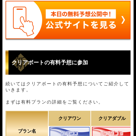
03月20日多摩川03R
3-1-4
8,000円
37,100円
464%
03月19日宮島06R
4-1-3
8,000円
47,900円
599%
03月18日江戸川03R
4-2-6
8,000円
0円
0%
03月17日尼崎05R
1-4-3
8,000円
34,600円
433%
03月16日江戸川04R
1-2-3
8,000円
31,300円
391%
03月15日江戸川03R
1-5-2
8,000円
31,900円
399%
03月14日浜名湖03R
3-2-5
8,000円
41,100円
514%
03月13日徳山11R
1-4-2
8,000円
0円
0%
03月12日多摩川03R
1-6-3
8,000円
30,900円
386%
クリアボートの有料予想に参加
続いてはクリアボートの有料予想についてご紹介して
いきます。
まずは有料プランの詳細をご覧ください。
クリアワン
クリアダブル
プラン名