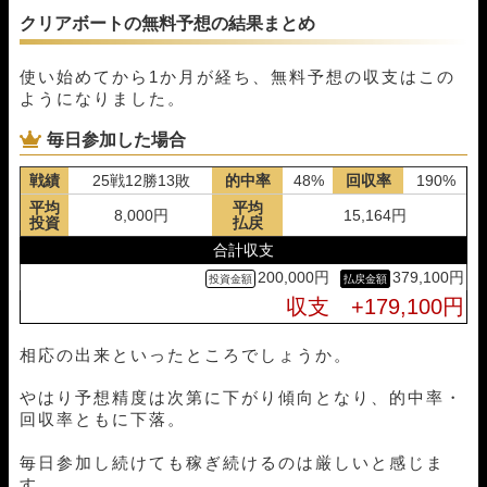
クリアボートの無料予想の結果まとめ
使い始めてから1か月が経ち、無料予想の収支はこの
ようになりました。
毎日参加した場合
戦績
25戦12勝13敗
的中率
48%
回収率
190%
平均
平均
8,000円
15,164円
投資
払戻
合計収支
200,000円
379,100円
収支 +179,100円
相応の出来といったところでしょうか。
やはり予想精度は次第に下がり傾向となり、的中率・
回収率ともに下落。
毎日参加し続けても稼ぎ続けるのは厳しいと感じま
す。