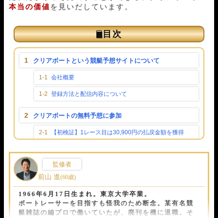
本当の価値
を見いだしています。
目次
クリアボートという競艇予想サイトについて
会社概要
登録方法と配信内容について
クリアボートの無料予想に参加
【初検証】1レース目は30,900円の払戻金額を獲得
無料予想を10日分使った結果
監修者
クリアボートの無料予想の結果まとめ
前山 進
(60歳)
無料予想のポイントのおさらい
1966年6月17日生まれ。東京大学卒業。
ボートレーサーを目指す
も怪我のため断念。
某有名競
クリアボートの有料予想に参加
艇雑誌の編プロ
で働いていたが、廃刊を機に退職。そ