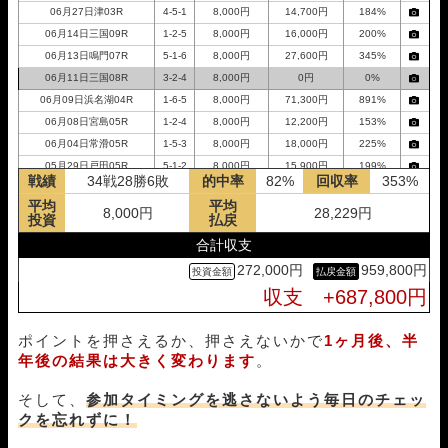
06月27日津03R
4-5-1
8,000円
14,700円
184%
06月14日三国09R
1-2-5
8,000円
16,000円
200%
06月13日鳴門07R
5-1-6
8,000円
27,600円
345%
06月11日三国08R
3-2-4
8,000円
0円
0%
06月09日浜名湖04R
1-6-5
8,000円
71,300円
891%
06月08日宮島05R
1-2-4
8,000円
12,200円
153%
06月04日常滑05R
1-5-3
8,000円
18,000円
225%
05月29日戸田05R
5-1-2
8,000円
15,900円
199%
戦績
34戦28勝6敗
的中率
82%
回収率
353%
05月28日戸田04R
1-4-3
8,000円
25,900円
324%
平均
平均
05月23日唐津07R
5-3-2
8,000円
41,900円
524%
8,000円
28,229円
投資
払戻
05月13日常滑03R
1-3-6
8,000円
9,300円
116%
合計収支
05月04日浜名湖04R
5-3-4
8,000円
0円
0%
272,000円
959,800円
04月27日平和島04R
6-2-3
8,000円
22,300円
279%
収支 +687,800円
04月26日平和島05R
1-5-2
8,000円
23,200円
290%
04月16日戸田04R
3-1-5
8,000円
88,500円
1106%
ポイントを押さえるか、押さえないかで
1ヶ月後、半
04月05日戸田05R
4-1-3
8,000円
26,900円
336%
年後の結果は大きく変わります
。
04月04日宮島05R
1-2-5
8,000円
34,600円
433%
03月31日常滑05R
2-4-5
8,000円
11,200円
140%
そして、
参加タイミングを逃さないよう毎日のチェッ
03月22日浜名湖02R
2-5-4
8,000円
0円
0%
クを忘れずに！
03月21日浜名湖03R
1-2-6
8,000円
45,100円
564%