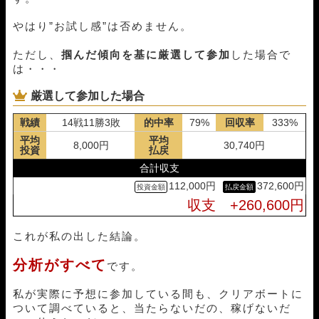
やはり”お試し感”は否めません。
ただし、
掴んだ傾向を基に厳選して参加
した場合で
は・・・
厳選して参加した場合
戦績
14戦11勝3敗
的中率
79%
回収率
333%
平均
平均
8,000円
30,740円
投資
払戻
合計収支
112,000円
372,600円
収支 +260,600円
これが私の出した結論。
分析がすべて
です。
私が実際に予想に参加している間も、クリアボートに
ついて調べていると、当たらないだの、稼げないだ