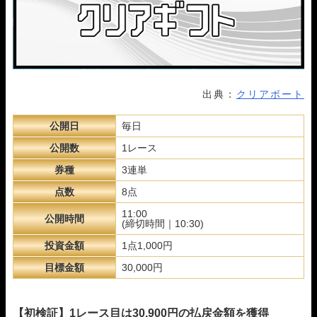
出典：
クリアボート
公開日
毎日
公開数
1レース
券種
3連単
点数
8点
11:00
公開時間
(締切時間｜10:30)
投資金額
1点1,000円
目標金額
30,000円
【初検証】1レース目は30,900円の払戻金額を獲得