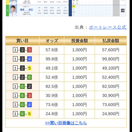
出典：
ボートレース公式
買い目
オッズ
投資金額
払戻金額
１
–
２
–
３
57.6倍
1,000円
57,600円
１
–
２
–
４
99.8倍
1,000円
99,800円
１
–
２
–
５
49.1倍
1,000円
49,100円
１
–
２
–
６
52.4倍
1,000円
52,400円
１
–
６
–
２
82.5倍
1,000円
82,500円
１
–
６
–
３
30.9倍
1,000円
30,900円
１
–
６
–
４
73.6倍
1,000円
73,600円
１
–
６
–
５
24.8倍
1,000円
24,800円
>>買い目画像はこちら