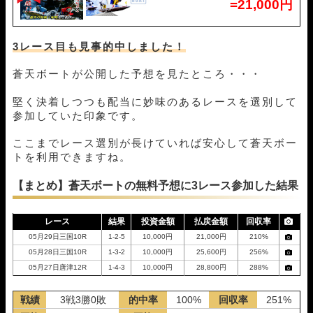
=21,000円
3レース目も見事的中しました！
蒼天ボートが公開した予想を見たところ・・・
堅く決着しつつも配当に妙味のあるレースを選別して
参加していた印象です。
ここまでレース選別が長けていれば安心して蒼天ボー
トを利用できますね。
【まとめ】蒼天ボートの無料予想に3レース参加した結果
レース
結果
投資金額
払戻金額
回収率
05月29日三国10R
1-2-5
10,000円
21,000円
210%
05月28日三国10R
1-3-2
10,000円
25,600円
256%
05月27日唐津12R
1-4-3
10,000円
28,800円
288%
戦績
3戦3勝0敗
的中率
100%
回収率
251%