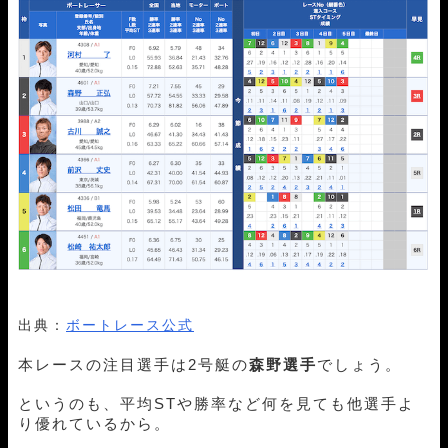
出典：
ボートレース公式
本レースの注目選手は2号艇の
森野選手
でしょう。
というのも、平均STや勝率など何を見ても他選手よ
り優れているから。