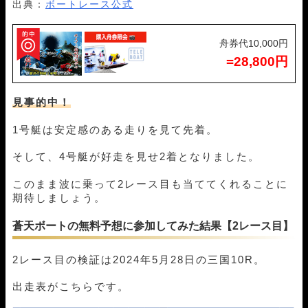
出典：
ボートレース公式
舟券代10,000円
=28,800円
見事的中！
1号艇は安定感のある走りを見て先着。
そして、4号艇が好走を見せ2着となりました。
このまま波に乗って2レース目も当ててくれることに
期待しましょう。
蒼天ボートの無料予想に参加してみた結果【2レース目】
2レース目の検証は2024年5月28日の三国10R。
出走表がこちらです。