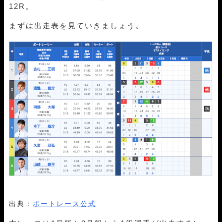
12R。
まずは出走表を見ていきましょう。
出典：
ボートレース公式