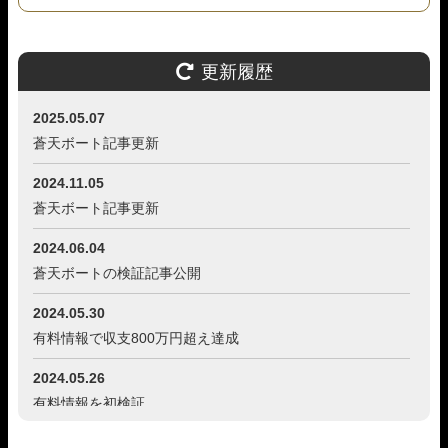
更新履歴
2025.05.07
蒼天ボート記事更新
2024.11.05
蒼天ボート記事更新
2024.06.04
蒼天ボートの検証記事公開
2024.05.30
有料情報で収支800万円超え達成
2024.05.26
有料情報を初検証
2024.05.25