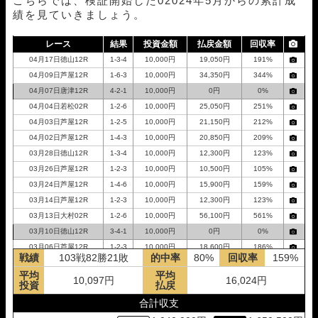
こちらでは、検証開始した02024年5月からの累計成
績を見ていきましょう。
レース
結果
投資金額
払戻金額
回収率
04月17日徳山12R
1-3-4
10,000円
19,050円
191%
04月09日芦屋12R
1-6-3
10,000円
34,350円
344%
04月07日唐津12R
4-2-1
10,000円
0円
0%
04月04日若松02R
1-2-6
10,000円
25,050円
251%
04月03日芦屋12R
1-2-5
10,000円
21,150円
212%
04月02日芦屋12R
1-4-3
10,000円
20,850円
209%
03月28日徳山12R
1-3-4
10,000円
12,300円
123%
03月26日芦屋12R
1-2-3
10,000円
10,500円
105%
03月24日芦屋12R
1-4-6
10,000円
15,900円
159%
03月14日芦屋12R
1-2-3
10,000円
12,300円
123%
03月13日大村02R
1-2-6
10,000円
56,100円
561%
03月10日徳山12R
3-4-1
10,000円
0円
0%
03月06日芦屋12R
1-2-3
10,000円
18,600円
186%
戦績
103戦82勝21敗
的中率
80%
回収率
159%
02月28日徳山12R
1-2-4
10,000円
18,400円
184%
平均
平均
02月27日徳山12R
1-3-5
10,000円
17,250円
173%
10,097円
16,024円
投資
払戻
02月17日桐生02R
2-3-1
10,000円
83,550円
836%
合計収支
02月12日唐津12R
1-5-6
10,000円
0円
0%