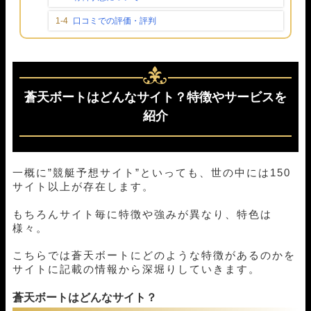
口コミでの評価・評判
蒼天ボートの無料予想を徹底検証！
蒼天ボートの無料予想に参加してみた結果【1レース
目】
蒼天ボートはどんなサイト？特徴やサービスを
蒼天ボートの無料予想に参加してみた結果【2レース
紹介
目】
蒼天ボートの無料予想に参加してみた結果【3レース
目】
【まとめ】蒼天ボートの無料予想に3レース参加した
一概に”競艇予想サイト”といっても、世の中には150
結果
サイト以上が存在します。
蒼天ボートの無料予想の累計成績
もちろんサイト毎に特徴や強みが異なり、特色は
様々。
これまでに検証した競艇予想サイトの平均成績と比較
こちらでは蒼天ボートにどのような特徴があるのかを
蒼天ボートの口コミは？評価・評判をチェック
サイトに記載の情報から深堀りしていきます。
蒼天ボートを高く評価する口コミ
蒼天ボートはどんなサイト？
蒼天ボートを低く評価する口コミ