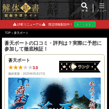
検索
LINEリニューアル
限定情報配信中！
友だち追加 >
TOP
>
蒼天ボート
蒼天ボートの口コミ・評判は？実際に予想に
参加して徹底検証！
蒼天ボート
3.0
最終更新：
2025年05月27日