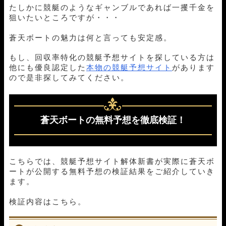
たしかに競艇のようなギャンブルであれば一攫千金を
狙いたいところですが・・・
蒼天ボートの魅力は何と言っても安定感。
もし、回収率特化の競艇予想サイトを探している方は
他にも優良認定した
本物の競艇予想サイト
があります
ので是非探してみてください。
蒼天ボートの無料予想を徹底検証！
こちらでは、競艇予想サイト解体新書が実際に蒼天ボ
ートが公開する無料予想の検証結果をご紹介していき
ます。
検証内容はこちら。