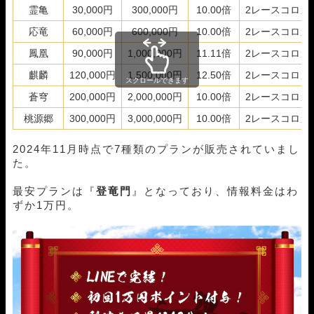
霊亀
30,000円
300,000円
10.00倍
2レースコロガ
応竜
60,000円
600,000円
10.00倍
2レースコロガ
鳳凰
90,000円
1,000,000円
11.11倍
2レースコロガ
麒麟
120,000円
1,500,000円
12.50倍
2レースコロガ
スクロールできます
蒼穹
200,000円
2,000,000円
10.00倍
2レースコロガ
桃源郷
300,000円
3,000,000円
10.00倍
2レースコロガ
2024年11月時点で7種類のプランが販売されていまし
た。
最安プランは『
登竜門
』となっており、情報料金はわ
ずか1万円。