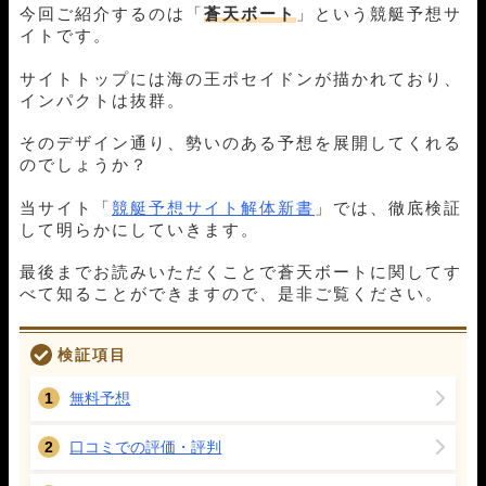
今回ご紹介するのは「
蒼天ボート
」という競艇予想サ
鳴門12Rをコンピュータ予想と比較検証
イトです。
2024.05.25
サイトトップには海の王ポセイドンが描かれており、
蒼天ボートの無料予想の検証を開始
インパクトは抜群。
そのデザイン通り、勢いのある予想を展開してくれる
のでしょうか？
当サイト「
競艇予想サイト解体新書
」では、徹底検証
して明らかにしていきます。
最後までお読みいただくことで蒼天ボートに関してす
べて知ることができますので、是非ご覧ください。
検証項目
無料予想
口コミでの評価・評判