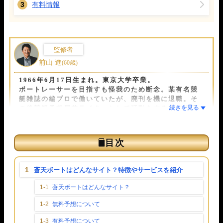
有料情報
監修者
前山 進
(60歳)
1966年6月17日生まれ。東京大学卒業。
ボートレーサーを目指す
も怪我のため断念。
某有名競
艇雑誌の編プロ
で働いていたが、廃刊を機に退職。そ
の後
競艇予想屋
兼ライターとして活動をする中で福岡
と出会う。
過去に自分も競艇予想サイトに騙されたことがあるこ
とから「被害者を減らしたい」という福岡の思いに共
目次
感。
毎日200以上の競艇予想サイトを検証し、
競艇歴30年
と元プロ予想師の経験と知見で「本物」の競艇予想サ
蒼天ボートはどんなサイト？特徴やサービスを紹介
イトを日々研究し続ける。
競艇予想サイト解体新書では主に検証記事を担当す
蒼天ボートはどんなサイト？
る。
無料予想について
有料予想について