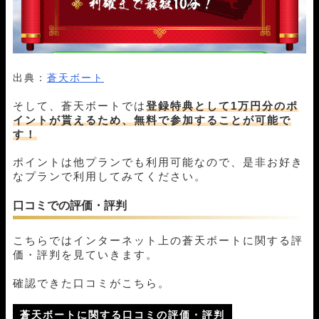
出典：
蒼天ボート
そして、蒼天ボートでは
登録特典として1万円分のポ
イントが貰えるため、無料で参加することが可能で
す！
ポイントは他プランでも利用可能なので、是非お好き
なプランで利用してみてください。
口コミでの評価・評判
こちらではインターネット上の蒼天ボートに関する評
価・評判を見ていきます。
確認できた口コミがこちら。
蒼天ボートに関する口コミの評価・評判