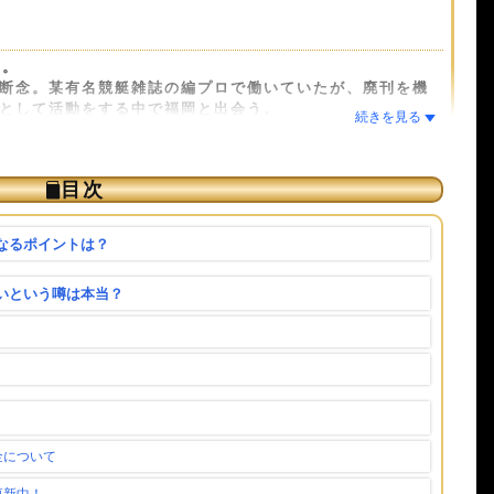
業。
断念。
某有名競艇雑誌の編プロ
で働いていたが、廃刊を機
として活動をする中で福岡と出会う。
たことがあることから「被害者を減らしたい」という福岡
し、
競艇歴30年と元プロ予想師の経験と知見で「本物」の
目次
記事を担当する。
なるポイントは？
いという噂は本当？
金について