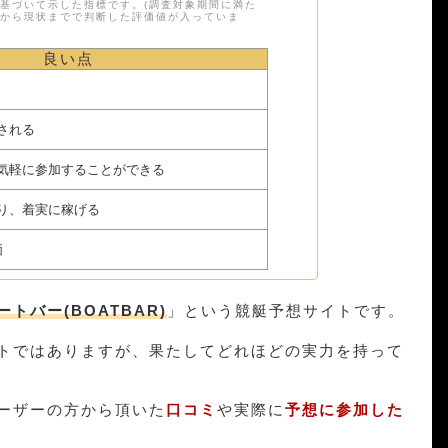
基づいて示した指標です。(調査対象期間に満た
から現状までで判断した評価値が入っていま
良い点
される
気軽に参加することができる
り、着実に稼げる
価
ートバー(BOATBAR)
」という競艇予想サイトです。
トではありますが、果たしてどれほどの実力を持って
ーザーの方から頂いた
口コミ
や実際に
予想に参加した