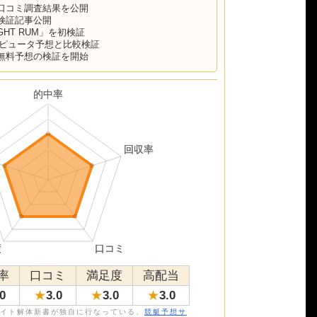
投資金額
ーの口コミ調査結果を公開
1
2
3
結果
￥5,000
ーの検証記事公開
IGHT RUM」を初検証
￥6,900
をコンピュータ予想と比較検証
ーの無料予想の検証を開始
率
口コミ
満足度
高配当
0
★
3.0
★
3.0
★
3.0
イト解体新書が独自に行なっている、
競艇予想サ