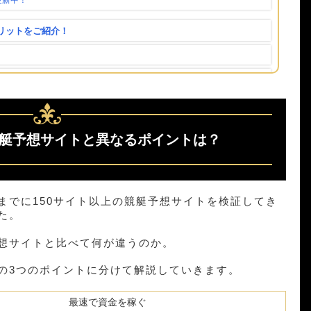
更新中！
リットをご紹介！
か！？
艇予想サイトと異なるポイントは？
までに150サイト以上の競艇予想サイトを検証してき
た。
想サイトと比べて何が違うのか。
の3つのポイントに分けて解説していきます。
最速で資金を稼ぐ