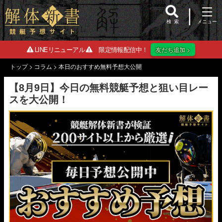
検索
LINEリニューアル
限定情報配信中！
友だち追加 >
トップ
>
コラム
>
本日のおすすめ無料予想大公開
【8月9日】今日の無料競艇予想と狙い目レー
スを大公開！