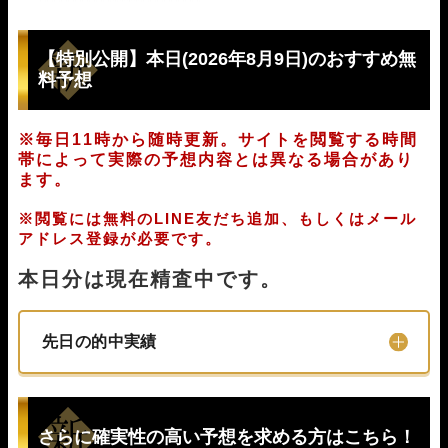
【特別公開】本日(2026年8月9日)のおすすめ無
料予想
※毎日11時から随時更新。
サイトを閲覧する時間
帯によって実際の予想内容とは異なる場合があり
ます。
※閲覧には無料のLINE友だち追加、もしくはメール
アドレス登録が必要です。
本日分は現在精査中です。
先日の的中実績
さらに確実性の高い予想を求める方はこちら！