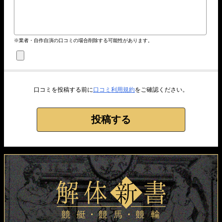
※業者・自作自演の口コミの場合削除する可能性があります。
口コミを投稿する前に
口コミ利用規約
をご確認ください。