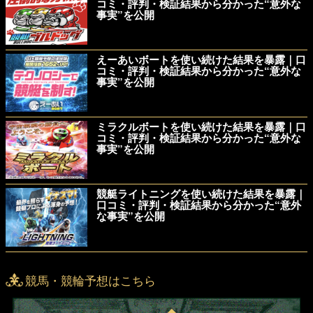
コミ・評判・検証結果から分かった“意外な
事実”を公開
えーあいボートを使い続けた結果を暴露｜口
コミ・評判・検証結果から分かった“意外な
事実”を公開
ミラクルボートを使い続けた結果を暴露｜口
コミ・評判・検証結果から分かった“意外な
事実”を公開
競艇ライトニングを使い続けた結果を暴露｜
口コミ・評判・検証結果から分かった“意外
な事実”を公開
競馬・競輪予想はこちら