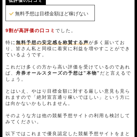
低評価の口コミ
無料予想は目標金額ほど稼げない
9割が高評価の口コミ
でした。
特に
無料予想の安定感を称賛する声
が多く届いてお
り、皆さん私と同様に着実に利益を増やすことができ
ているようです。
これだけ多くの方から高い評価を受けているのであれ
ば、
舟券オールスターズの予想は”本物”
だと言えるで
しょう。
とはいえ、やはり目標金額に対する厳しい意見も見ら
れますので「絶対宣言通り稼いでほしい」という方に
は向かないかもしれません。
そのような方は他の競艇予想サイトの利用も検討して
みてください。
以下ではこれまで優良認定した競艇予想サイトをまと