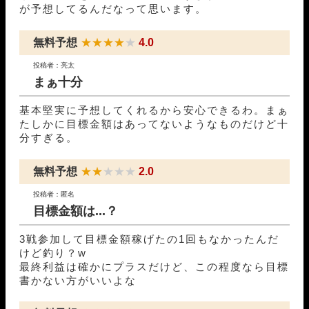
が予想してるんだなって思います。
無料予想
★★★★
★
4.0
投稿者：亮太
まぁ十分
基本堅実に予想してくれるから安心できるわ。まぁ
たしかに目標金額はあってないようなものだけど十
分すぎる。
無料予想
★★
★★★
2.0
投稿者：匿名
目標金額は...？
3戦参加して目標金額稼げたの1回もなかったんだ
けど釣り？w
最終利益は確かにプラスだけど、この程度なら目標
書かない方がいいよな