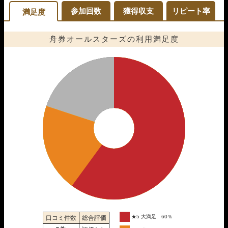
参加回数
獲得収支
リピート率
満足度
舟券オールスターズの利用満足度
★
5 大満足
60
％
口コミ件数
総合評価