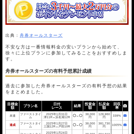
出典：
舟券オールスターズ
不安な方は一番情報料金の安いプランから始めて、
徐々に上位プランに参加してみることをおすすめしま
す。
舟券オールスターズの有料予想累計成績
過去に参加した舟券オールスターズの有料予想の結果
をまとめました。
目標金
日付
投資金
払戻金
回収
プラン名
結果
額
レース
額
額
率
ファーストタイ
2025年1月31日
38,000
128,960
未達
⭕️→⭕️
339%
ム
津11R→浜名湖12R
円
円
ファーストタイ
2025年1月27日
38,000
381,730
達成
⭕️→⭕️
1005%
ム
三国12R→戸田10R
円
円
2025年1月24日