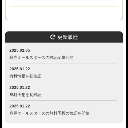
更新履歴
2025.02.05
舟券オールスターズの検証記事公開
2025.01.22
有料情報を初検証
2025.01.22
無料予想を初検証
2025.01.22
舟券オールスターズの無料予想の検証を開始