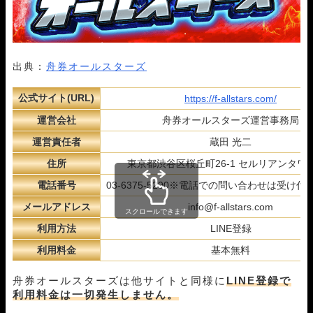
出典：
舟券オールスターズ
公式サイト(URL)
https://f-allstars.com/
運営会社
舟券オールスターズ運営事務局
運営責任者
蔵田 光二
住所
東京都渋谷区桜丘町26-1 セルリアンタワー
電話番号
03-6375-5290※電話での問い合わせは受け
メールアドレス
info@f-allstars.com
スクロールできます
利用方法
LINE登録
利用料金
基本無料
舟券オールスターズは他サイトと同様に
LINE登録で
利用料金は一切発生しません。