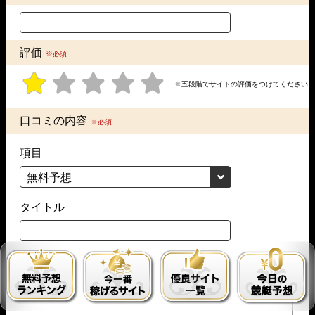
評価
※必須
※五段階でサイトの評価をつけてください
口コミの内容
※必須
項目
タイトル
内容