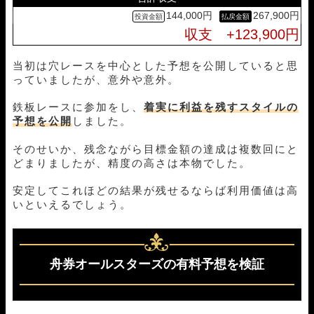
01月22日下関12R
1-2-3
8,000円
10,900円
136%
144,000円
267,900円
01月22日児島01R
1-6-2
8,000円
28,000円
350%
収支 +123,900円
当初は穴レースを中心とした予想を公開していると思
っていましたが、意外や意外。
鉄板レースに参加をし、
着実に利益を残すスタイルの
予想を公開
しました。
そのせいか、残念ながら目標金額の達成は複数回にと
どまりましたが、精度の高さは本物でした。
安定してこれほどの結果が残せるならば利用価値は高
いといえるでしょう。
舟券オールスターズの有料予想を検証