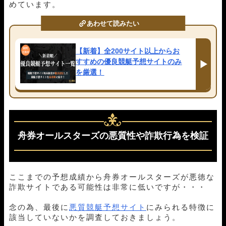
めています。
あわせて読みたい
【新着】全200サイト以上からお
すすめの優良競艇予想サイトのみ
を厳選！
舟券オールスターズの悪質性や詐欺行為を検証
ここまでの予想成績から舟券オールスターズが悪徳な
詐欺サイトである可能性は非常に低いですが・・・
念の為、最後に
悪質競艇予想サイト
にみられる特徴に
該当していないかを調査しておきましょう。