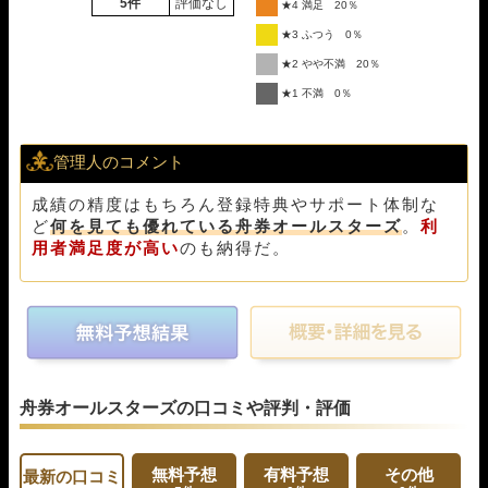
5件
評価なし
★
4 満足
20
％
★
3 ふつう
0
％
★
2 やや不満
20
％
★
1 不満
0
％
管理人のコメント
成績の精度はもちろん登録特典やサポート体制な
ど
何を見ても優れている舟券オールスターズ
。
利
用者満足度が高い
のも納得だ。
舟券オールスターズの口コミや評判・評価
無料予想
有料予想
その他
最新の口コミ