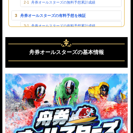
舟券オールスターズの無料予想累計成績
舟券オールスターズの有料予想を検証
舟券オールスターズの有料予想累計成績
舟券オールスターズの口コミ・評価
舟券オールスターズの基本情報
舟券オールスターズの悪質性や詐欺行為を検証
舟券オールスターズの検証結果まとめ