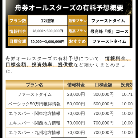
舟券オールスターズの有料予想について、
情報料金、
目標金額、投資効率、提供数
など細かくまとめまし
た。
プラン名
情報料金
目標金額
投資効率
ファーストタイム
28,000円
300,000円
10.71倍
ベーシック50万円獲得情報
50,000円
500,000円
10.00倍
エキスパート関東地方情報
70,000円
700,000円
10.00倍
エキスパート関西地方情報
70,000円
700,000円
10.00倍
エキスパート九州地方情報
70,000円
700,000円
10.00倍