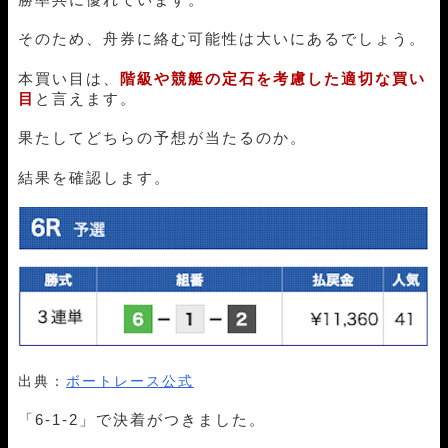
そのため、舟券に絡む可能性は大いにあるでしょう。
本買い目は、
階級や競艇の定石を考慮した適切な買い
目
と言えます。
果たしてどちらの予想が当たるのか。
結果を確認します。
出典：
ボートレース公式
「6-1-2」で決着がつきました。