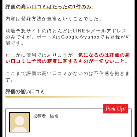
評価の高い口コミはたったの1件のみ
。
内容は登録方法が豊富ということでした。
競艇予想サイトのほとんどはLINEやメールアドレス
のみですが、ボートXはGoogleやyahooでも登録が可
能です。
たしかに便利ではありますが、
気になるのは評価の高
い口コミに予想の精度に関するものが一切ないこと
。
ここまで評価の高い口コミがないのは不信感を抱きま
す。
評価の低い口コミ
投稿者：匿名