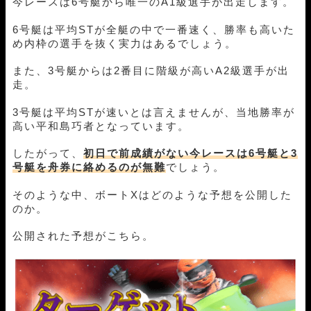
今レースは6号艇から唯一のA1級選手が出走します。
6号艇は平均STが全艇の中で一番速く、勝率も高いた
め内枠の選手を抜く実力はあるでしょう。
また、3号艇からは2番目に階級が高いA2級選手が出
走。
3号艇は平均STが速いとは言えませんが、当地勝率が
高い平和島巧者となっています。
したがって、
初日で前成績がない今レースは6号艇と3
号艇を舟券に絡めるのが無難
でしょう。
そのような中、ボートXはどのような予想を公開した
のか。
公開された予想がこちら。