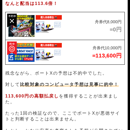
なんと配当は113.6倍！
舟券代8,000円
=0円
舟券代10,000円
=113,600円
残念ながら、ボートXの予想は不的中でした。
対して
比較対象のコンピュータ予想は見事に的中！
113,600円の高額払戻し
を獲得することが出来まし
た。
たった1回の検証なので、ここでボートXが悪徳サイ
トと判断することは出来ません。