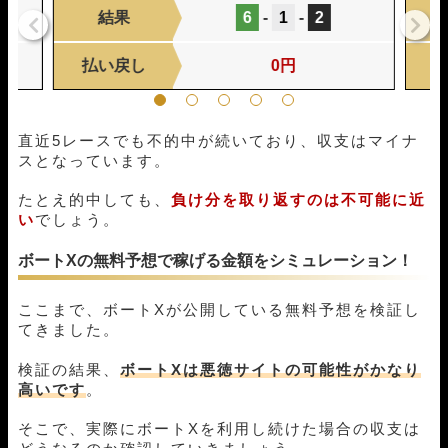
結果
6
-
1
-
2
払い戻し
0円
直近5レースでも不的中が続いており、収支はマイナ
スとなっています。
たとえ的中しても、
負け分を取り返すのは不可能に近
い
でしょう。
ボートXの無料予想で稼げる金額をシミュレーション！
ここまで、ボートXが公開している無料予想を検証し
てきました。
検証の結果、
ボートXは悪徳サイトの可能性がかなり
高いです
。
そこで、実際にボートXを利用し続けた場合の収支は