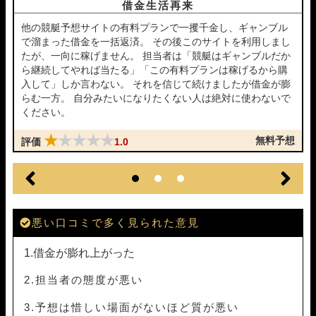
借金生活再来
他の競艇予想サイトの有料プランで一攫千金し、ギャンブル
で溜まった借金を一括返済。 その後このサイトを利用しまし
たが、一向に稼げません。 担当者は「競艇はギャンブルだか
ら継続してやれば当たる」「この有料プランは稼げるから購
入して」しか言わない。 それを信じて続けましたが借金が膨
らむ一方。 自分みたいになりたくない人は絶対に使わないで
ください。
無料予想
評価
1.0
悪い口コミで多く見られた意見
1.借金が膨れ上がった
2.担当者の態度が悪い
3.予想は惜しい場面がないほど質が悪い