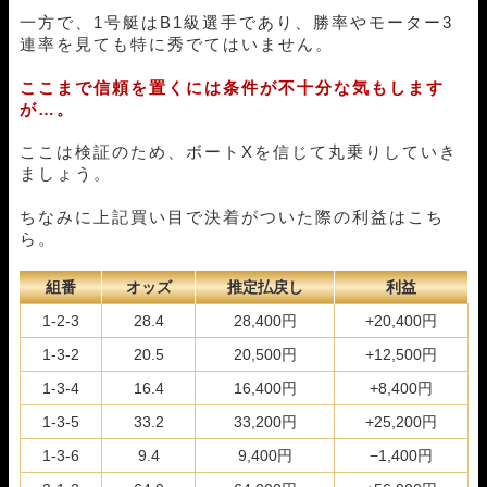
一方で、1号艇はB1級選手であり、勝率やモーター3
連率を見ても特に秀でてはいません。
ここまで信頼を置くには条件が不十分な気もします
が…。
ここは検証のため、ボートXを信じて丸乗りしていき
ましょう。
ちなみに上記買い目で決着がついた際の利益はこち
ら。
組番
オッズ
推定払戻し
利益
1-2-3
28.4
28,400円
+20,400円
1-3-2
20.5
20,500円
+12,500円
1-3-4
16.4
16,400円
+8,400円
1-3-5
33.2
33,200円
+25,200円
1-3-6
9.4
9,400円
−1,400円