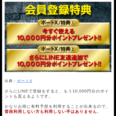
出典：
ボートX
さらにLINEで登録をすると、もう10,000円分のポイ
ントも貰えるようです。
かなりお得に有料予想を利用することが出来るので、
普段利用しない方も利用しない手はありません
。