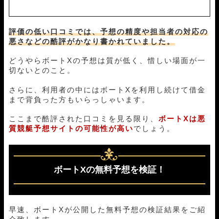
評価の低い口コミでは、予想の精度や担当者の対応の
悪さなどの酷評がかなり書かれていました。
どうやらボートXの予想は質が低く、惜しい場面が一
切ないとのこと。
さらに、利用者の中にはボートXを利用し続けて借金
まで背負った方もいらっしゃいます。
ここまで酷評された口コミを見る限り、
ボートXは悪
質競艇予想サイトの可能性が高い
でしょう。
ボートXの無料予想を検証！
早速、ボートXが公開した無料予想の検証結果をご紹