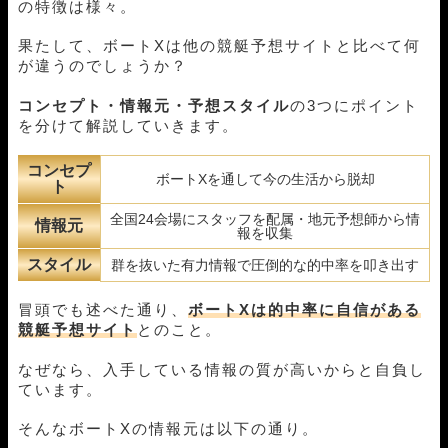
の特徴は様々。
果たして、ボートXは他の競艇予想サイトと比べて何
が違うのでしょうか？
コンセプト・情報元・予想スタイル
の3つにポイント
を分けて解説していきます。
コンセプ
ボートXを通して今の生活から脱却
ト
全国24会場にスタッフを配属・地元予想師から情
情報元
報を収集
スタイル
群を抜いた有力情報で圧倒的な的中率を叩き出す
冒頭でも述べた通り、
ボートXは的中率に自信がある
競艇予想サイト
とのこと。
なぜなら、入手している情報の質が高いからと自負し
ています。
そんなボートXの情報元は以下の通り。