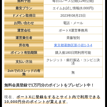
無料予想
毎日1レース公開(12時公開)
最安プラン
エイムお試し情報(8,000円)
ドメイン取得日
2023年08月23日
お問い合わせ
電話・メール
運営会社
ボートX運営事務局
運営責任者
斉藤智則
所在地
東京都葛飾区新小岩1-3-4
ポイント有効期限
購入後180日間利用可能
クレジット・銀行振込・コンビニ決
支払い方法
済
2chでのスレッドの有
無
無
無料会員登録で1万円分のポイントをプレゼント中！
現在、
ボートXに登録をするとサイト内で利用できる
10,000円分のポイントが貰えます
。