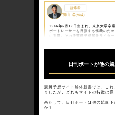
監修者
前山 進
(60歳)
1966年6月17日生まれ。東京大学卒
ボートレーサーを目指す
も怪我のため
に退職。その後
競艇予想屋
兼ライター
過去に自分も競艇予想サイトに騙され
の思いに共感。
毎日200以上の競艇予想サイトを検証
競艇予想サイトを日々研究し続ける。
競艇予想サイト解体新書では主に検証
日刊ボートが他の競
競艇予想サイト解体新書では、これ
ましたが、どれもサイトの特徴は様
果たして、日刊ボートは他の競艇予
か？