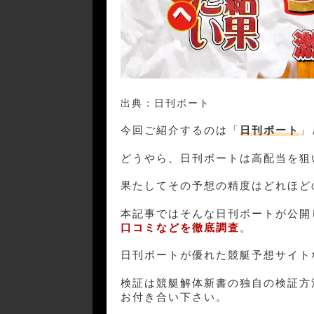
出典：日刊ボート
今回ご紹介するのは「
日刊ボート
」
どうやら、日刊ボートは高配当を狙
果たしてその予想の精度はどれほど
本記事ではそんな日刊ボートが公開
口コミなどを徹底調査
。
日刊ボートが優れた競艇予想サイト
検証は競艇解体新書の独自の検証方
お付き合い下さい。