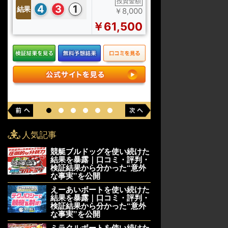
投資金額
4
3
1
結果
￥8,000
1
5
3
結果
￥61,500
人気記事
競艇ブルドッグを使い続けた
結果を暴露｜口コミ・評判・
検証結果から分かった“意外
な事実”を公開
えーあいボートを使い続けた
結果を暴露｜口コミ・評判・
検証結果から分かった“意外
な事実”を公開
ミラクルボートを使い続けた