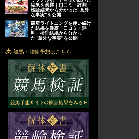
結果を暴露｜口コミ・評判・
検証結果から分かった“意外
な事実”を公開
競艇ライトニングを使い続け
た結果を暴露｜口コミ・評
判・検証結果から分かっ
た“意外な事実”を公開
競馬・競輪予想はこちら