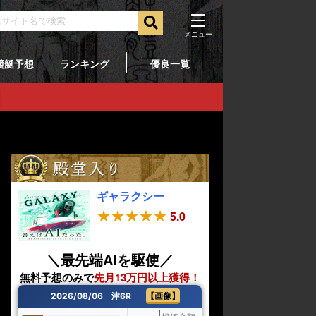
競艇予想
ランキング
優良一覧
ギャラクシー
AT
5.0
＼最先端AIを駆使／
＼
1週間で30
無料予想のみで
先月13万円以上獲得！
とにかく
当てて稼ぎ
ト
2026/08/06 津6R
【画像】
2026/08/06 