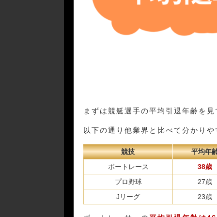
まずは競艇選手の平均引退年齢を見
以下の通り他業界と比べて分かりや
競技
平均年
ボートレース
38歳
プロ野球
27歳
Jリーグ
23歳