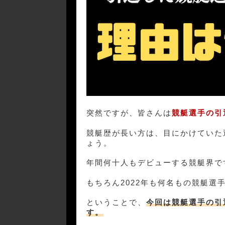
突然ですが、皆さんは
競艇選手の引
競艇歴が長い方は、目にかけていた
ょう。
年間何十人もデビューする競艇界で
もちろん2022年も何名もの競艇選
ということで、
今回は競艇選手の引
す。