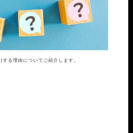
除)する理由についてご紹介します。