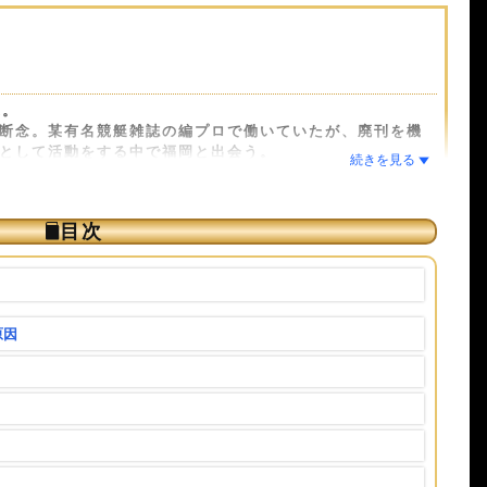
業。
断念。
某有名競艇雑誌の編プロ
で働いていたが、廃刊を機
として活動をする中で福岡と出会う。
たことがあることから「被害者を減らしたい」という福岡
し、
競艇歴30年と元プロ予想師の経験と知見で「本物」の
目次
記事を担当する。
原因