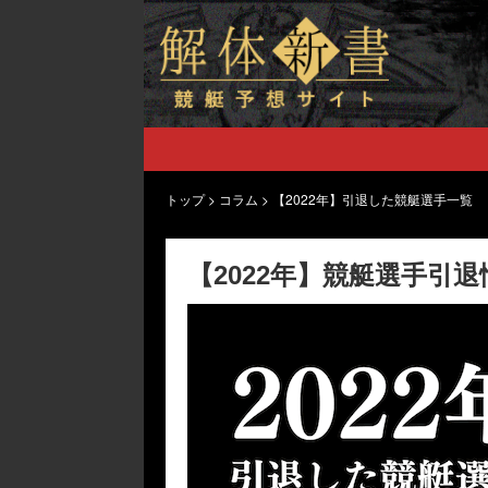
トップ
>
コラム
>
【2022年】引退した競艇選手一覧
【2022年】競艇選手引