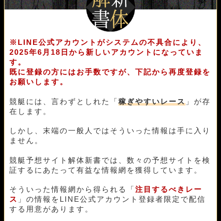
10月12日蒲郡05R
1-3-5
10,000円
13,800円
138%
10月11日蒲郡05R
1-3-4
10,000円
14,800円
148%
10月10日住之江05R
4-1-6
10,000円
0円
0%
10月09日芦屋09R
1-4-6
10,000円
13,250円
133%
※LINE公式アカウントがシステムの不具合により、
10月08日唐津09R
1-3-4
10,000円
12,700円
127%
2025年6月18日から新しいアカウントになっていま
10月06日若松05R
1-4-5
10,000円
11,000円
110%
す。
10月05日若松05R
1-2-4
10,000円
11,000円
110%
既に登録の方にはお手数ですが、下記から再度登録を
10月04日常滑02R
1-2-4
10,000円
32,700円
327%
お願いします。
10月03日芦屋09R
1-3-6
10,000円
0円
0%
競艇には、言わずとしれた「
稼ぎやすいレース
」が存
10月02日常滑02R
1-2-3
10,000円
12,000円
120%
在します。
09月29日江戸川04R
1-4-2
10,000円
17,200円
172%
09月28日江戸川02R
2-1-3
10,000円
18,100円
181%
しかし、末端の一般人ではそういった情報は手に入り
09月27日若松05R
1-3-6
10,000円
0円
0%
ません。
09月26日住之江04R
1-2-3
10,000円
22,500円
225%
09月17日尼崎03R
1-3-2
10,000円
18,400円
184%
競艇予想サイト解体新書では、数々の予想サイトを検
09月16日桐生05R
1-4-5
10,000円
19,950円
200%
証するにあたって有益な情報網を獲得しています。
09月13日鳴門08R
1-6-5
10,000円
23,700円
237%
09月11日江戸川12R
1-4-3
10,000円
22,200円
222%
そういった情報網から得られる「
注目するべきレー
ス
」の情報をLINE公式アカウント登録者限定で配信
09月09日多摩川01R
2-3-6
10,000円
22,350円
224%
する用意があります。
09月08日桐生06R
1-3-5
10,000円
21,000円
210%
09月07日平和島03R
2-4-1
10,000円
28,950円
290%