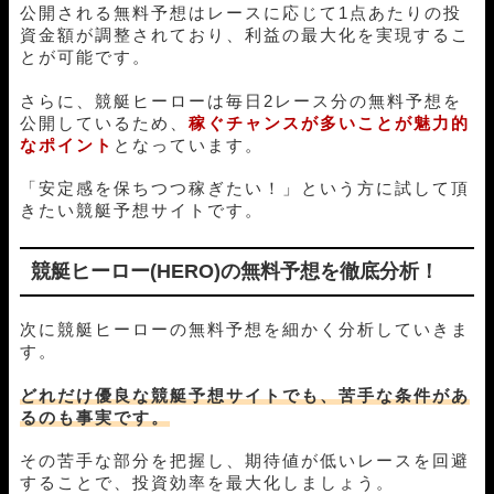
公開される無料予想はレースに応じて1点あたりの投
05月07日下関04R
1-2-5
10,000円
31,250円
313%
資金額が調整されており、利益の最大化を実現するこ
05月06日津05R
1-5-2
10,000円
23,800円
238%
とが可能です。
05月04日蒲郡04R
1-3-4
10,000円
30,300円
303%
05月03日福岡10R
1-2-4
10,000円
15,300円
153%
さらに、競艇ヒーローは毎日2レース分の無料予想を
05月02日津05R
1-2-4
10,000円
13,700円
137%
公開しているため、
稼ぐチャンスが多いことが魅力的
04月28日鳴門07R
1-2-5
10,000円
18,300円
183%
なポイント
となっています。
04月27日多摩川01R
1-3-4
10,000円
12,300円
123%
04月25日浜名湖11R
1-2-6
10,000円
21,000円
210%
「安定感を保ちつつ稼ぎたい！」という方に試して頂
04月24日福岡01R
1-3-5
10,000円
0円
0%
きたい競艇予想サイトです。
04月23日多摩川11R
1-4-2
10,000円
19,500円
195%
04月22日宮島12R
1-4-2
10,000円
25,500円
255%
競艇ヒーロー(HERO)の無料予想を徹底分析！
04月21日尼崎04R
1-3-5
10,000円
19,800円
198%
04月18日三国09R
1-2-3
10,000円
16,800円
168%
04月17日宮島03R
1-3-5
10,000円
19,600円
196%
次に競艇ヒーローの無料予想を細かく分析していきま
す。
04月15日宮島12R
1-2-3
10,000円
23,800円
238%
04月10日常滑04R
3-4-6
10,000円
0円
0%
どれだけ優良な競艇予想サイトでも、苦手な条件があ
04月07日唐津09R
1-2-3
10,000円
19,000円
190%
るのも事実です。
04月04日若松04R
1-3-4
10,000円
38,500円
385%
04月03日住之江05R
1-3-2
10,000円
16,000円
160%
その苦手な部分を把握し、期待値が低いレースを回避
04月01日大村04R
1-2-6
10,000円
13,200円
132%
することで、投資効率を最大化しましょう。