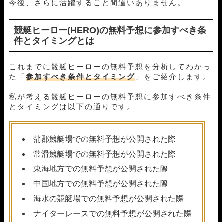
04月09日福岡01R
1-2-3
10,000円
18,150円
182%
今後、さらに活躍すること間違いありません。
04月08日桐生05R
1-3-2
10,000円
21,400円
214%
04月04日常滑05R
1-3-2
10,000円
14,600円
146%
競艇ヒーロー(HERO)の無料予想に参加すべき条
04月03日津05R
1-4-2
10,000円
0円
0%
件とタイミングとは
04月02日多摩川01R
1-3-5
10,000円
17,500円
175%
04月01日常滑04R
1-5-4
10,000円
15,750円
158%
これまでに競艇ヒーローの無料予想を分析してわかっ
03月31日宮島04R
1-3-6
10,000円
15,150円
152%
た「
参加すべき条件とタイミング
」をご紹介します。
03月29日津12R
1-2-3
10,000円
13,800円
138%
03月23日桐生04R
1-4-6
10,000円
32,850円
329%
私が考える競艇ヒーローの無料予想に参加すべき条件
03月22日若松05R
1-4-2
10,000円
11,400円
114%
とタイミングは以下の通りです。
03月19日津07R
3-1-5
10,000円
0円
0%
03月17日浜名湖12R
1-3-2
10,000円
70,800円
708%
03月12日芦屋09R
1-3-4
10,000円
19,500円
195%
蒲郡競艇場での無料予想が公開された際
03月08日常滑04R
1-4-5
10,000円
14,200円
142%
常滑競艇場での無料予想が公開された際
03月07日常滑04R
6-1-2
10,000円
24,150円
242%
03月06日常滑04R
1-6-3
10,000円
0円
0%
東海地方での無料予想が公開された際
03月05日大村05R
1-2-3
10,000円
14,400円
144%
中国地方での無料予想が公開された際
03月04日福岡11R
1-2-3
10,000円
14,750円
148%
海水の競艇場での無料予想が公開された際
03月03日丸亀04R
1-5-3
10,000円
10,800円
108%
03月02日津05R
1-3-6
10,000円
10,950円
110%
ナイターレースでの無料予想が公開された際
03月01日福岡01R
1-2-3
10,000円
10,800円
108%