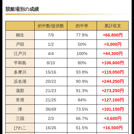
03月31日下関05R
1-5-6
10,000円
22,200円
222%
03月30日常滑04R
1-2-6
10,000円
20,700円
207%
競艇場別の成績
03月28日江戸川02R
1-5-2
10,000円
26,800円
268%
03月27日津05R
4-1-5
10,000円
0円
0%
的中数/提供数
的中率
累計収支
03月26日津05R
1-2-3
10,000円
16,000円
160%
03月25日福岡01R
1-4-5
10,000円
44,350円
443%
桐生
7/9
77.8%
+66,800円
03月22日福岡11R
1-3-2
10,000円
12,600円
126%
戸田
1/2
50%
+3,000円
03月20日若松05R
1-3-2
10,000円
15,150円
152%
江戸川
4/4
100%
+44,300円
03月19日尼崎04R
1-3-4
10,000円
33,450円
335%
03月18日常滑05R
1-2-5
10,000円
12,500円
125%
平和島
8/10
80%
+106,600円
03月17日宮島04R
2-4-1
10,000円
0円
0%
多摩川
15/16
93.8%
+119,050円
03月16日福岡11R
1-2-4
10,000円
25,200円
252%
03月15日住之江05R
1-4-2
10,000円
35,100円
351%
浜名湖
20/22
90.9%
+244,250円
03月14日浜名湖01R
1-3-2
10,000円
20,400円
204%
蒲郡
21/23
91.3%
+273,250円
03月13日宮島05R
1-4-2
10,000円
15,750円
158%
03月12日大村05R
1-3-2
10,000円
32,250円
323%
常滑
21/25
84%
+127,100円
03月11日びわこ05R
1-2-4
10,000円
15,000円
150%
津
36/49
73.5%
+101,150円
03月10日びわこ05R
1-2-3
10,000円
16,000円
160%
三国
2/3
66.7%
+3,600円
03月06日福岡11R
1-2-4
10,000円
19,200円
192%
03月05日下関05R
1-3-6
10,000円
34,500円
345%
びわこ
16/26
61.5%
+16,500円
03月04日常滑04R
1-2-3
10,000円
17,250円
173%