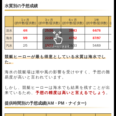
11月13日若松05R
1-3-4
10,000円
11,200円
112%
水質別の予想成績
11月12日津05R
1-2-3
10,000円
24,800円
248%
11月11日蒲郡04R
3-1-2
10,000円
47,800円
478%
1ヶ月
3ヶ月
6ヶ月
1年
11月10日福岡12R
1-4-2
10,000円
16,350円
164%
(的中数/提供数)
(的中数/提供数)
(的中数/提供数)
(的中数/提供数)
(的
11月07日若松05R
1-2-4
10,000円
16,200円
162%
淡水
4/4
25/26
39/43
64/76
11月06日住之江05R
5-3-2
10,000円
0円
0%
海水
9/9
22/25
47/52
87/97
11月05日若松05R
1-4-2
10,000円
16,000円
160%
11月03日津05R
1-2-3
10,000円
15,000円
150%
汽水
2/5
19/23
26/33
54/69
スクロールできます
11月02日児島03R
1-3-2
10,000円
25,500円
255%
10月31日尼崎04R
1-2-5
10,000円
21,150円
212%
競艇ヒーローが最も得意としている水質は海水でし
10月30日芦屋08R
3-4-1
10,000円
18,000円
180%
た。
10月29日住之江05R
6-4-1
10,000円
0円
0%
海水の競艇場は潮や風の影響を受けやすく、予想の難
10月28日尼崎05R
1-2-4
10,000円
13,500円
135%
易度が高いと言われています。
10月25日宮島05R
1-2-3
10,000円
13,500円
135%
10月23日常滑05R
1-2-3
10,000円
11,200円
112%
しかし、競艇ヒーローは海水でも結果を残すことが出
10月21日宮島05R
1-5-3
10,000円
16,600円
166%
来ているため、
予想の精度は高いと言えるでしょう
。
10月18日桐生05R
3-2-1
10,000円
0円
0%
10月17日児島12R
1-2-3
10,000円
12,600円
126%
提供時間別の予想成績(AM・PM・ナイター)
10月16日芦屋09R
1-2-4
10,000円
16,800円
168%
10月15日常滑04R
1-5-2
10,000円
21,000円
210%