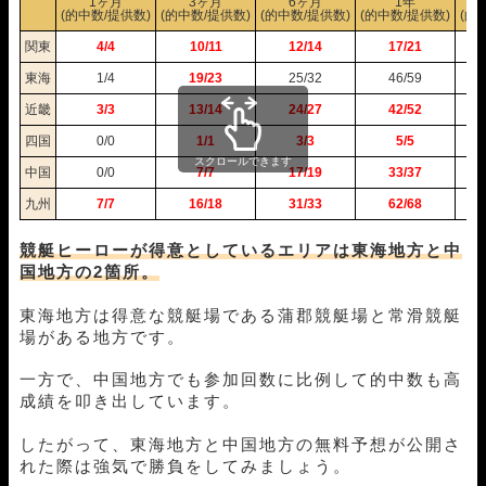
1ヶ月
3ヶ月
6ヶ月
1年
(的中数/提供数)
(的中数/提供数)
(的中数/提供数)
(的中数/提供数)
(的
12月10日蒲郡04R
1-3-6
10,000円
22,250円
223%
関東
4/4
10/11
12/14
17/21
12月09日三国07R
2-3-5
10,000円
16,800円
168%
12月06日尼崎04R
2-1-5
10,000円
22,200円
222%
東海
1/4
19/23
25/32
46/59
12月05日常滑05R
3-1-2
10,000円
0円
0%
近畿
3/3
13/14
24/27
42/52
12月04日若松05R
1-4-2
10,000円
16,500円
165%
四国
0/0
1/1
3/3
5/5
12月03日宮島05R
1-2-3
10,000円
17,400円
174%
スクロールできます
11月28日常滑05R
1-2-5
10,000円
26,000円
260%
中国
0/0
7/7
17/19
33/37
11月27日宮島05R
1-5-6
10,000円
0円
0%
九州
7/7
16/18
31/33
62/68
11月26日浜名湖04R
1-2-5
10,000円
27,300円
273%
11月25日若松05R
1-2-4
10,000円
11,200円
112%
競艇ヒーローが得意としているエリアは東海地方と中
11月24日尼崎04R
1-5-2
10,000円
39,600円
396%
国地方の2箇所。
11月23日尼崎05R
1-2-3
10,000円
11,400円
114%
11月22日住之江05R
1-5-6
10,000円
39,600円
396%
東海地方は得意な競艇場である蒲郡競艇場と常滑競艇
場がある地方です。
11月21日びわこ05R
3-4-6
10,000円
0円
0%
11月20日住之江05R
1-2-3
10,000円
12,300円
123%
一方で、中国地方でも参加回数に比例して的中数も高
11月19日住之江05R
1-2-3
10,000円
23,400円
234%
成績を叩き出しています。
11月18日若松04R
1-4-2
10,000円
28,800円
288%
11月17日多摩川04R
1-3-2
10,000円
15,900円
159%
したがって、東海地方と中国地方の無料予想が公開さ
11月15日大村05R
1-3-4
10,000円
18,000円
180%
れた際は強気で勝負をしてみましょう。
11月14日津05R
5-2-3
10,000円
0円
0%