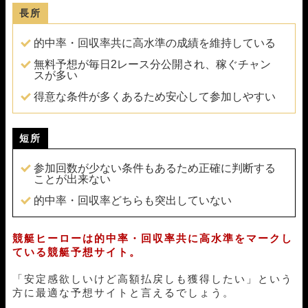
長所
12月17日平和島03R
1-2-4
10,000円
10,700円
107%
12月16日蒲郡04R
1-2-3
10,000円
14,400円
144%
的中率・回収率共に高水準の成績を維持している
12月15日下関05R
3-1-6
10,000円
0円
0%
12月13日福岡12R
1-2-3
10,000円
11,400円
114%
無料予想が毎日2レース分公開され、稼ぐチャン
スが多い
12月11日徳山09R
1-6-2
10,000円
23,600円
236%
12月08日住之江05R
1-6-4
10,000円
31,650円
317%
得意な条件が多くあるため安心して参加しやすい
12月07日三国07R
2-4-1
10,000円
0円
0%
12月06日福岡12R
1-2-3
10,000円
16,100円
161%
12月05日蒲郡04R
4-2-1
10,000円
52,650円
527%
短所
12月04日蒲郡05R
3-2-1
10,000円
26,400円
264%
12月01日住之江04R
参加回数が少ない条件もあるため正確に判断する
1-2-4
10,000円
13,400円
134%
ことが出来ない
11月29日多摩川05R
1-4-5
10,000円
0円
0%
11月28日徳山08R
1-6-5
10,000円
25,500円
255%
的中率・回収率どちらも突出していない
11月27日住之江05R
1-3-6
10,000円
10,800円
108%
11月21日芦屋09R
1-4-2
10,000円
18,600円
186%
競艇ヒーローは的中率・回収率共に高水準をマークし
11月20日びわこ03R
1-3-5
10,000円
0円
0%
ている競艇予想サイト。
11月17日徳山08R
1-3-2
10,000円
16,950円
170%
11月16日びわこ06R
1-4-3
10,000円
22,500円
225%
「安定感欲しいけど高額払戻しも獲得したい」という
11月15日大村04R
1-2-3
10,000円
11,800円
118%
方に最適な予想サイトと言えるでしょう。
11月13日福岡02R
5-4-2
10,000円
0円
0%