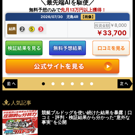
＼最先端AIを駆使／
無料予想のみで
先月13万円以上獲得！
2026/07/30 児島4R
【画像】
￥8,000
投資金額
2
5
3
結果
￥33,700
人気記事
競艇ブルドッグを使い続けた結果を暴露｜口
コミ・評判・検証結果から分かった“意外な
事実”を公開