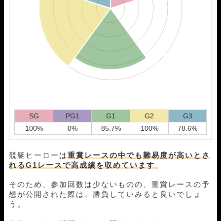
05月07日福岡01R
3-1-2
10,000円
0円
0%
05月05日津05R
1-2-4
10,000円
10,750円
108%
05月04日津05R
1-2-3
10,000円
17,400円
174%
05月03日蒲郡05R
1-5-2
10,000円
18,400円
184%
05月01日丸亀05R
2-5-1
10,000円
15,750円
158%
04月30日多摩川11R
1-3-4
10,000円
16,750円
168%
04月28日若松05R
1-2-3
10,000円
11,000円
110%
04月26日びわこ12R
1-5-2
10,000円
0円
0%
04月25日大村04R
1-2-3
10,000円
12,900円
129%
04月24日津05R
1-3-5
10,000円
16,050円
160%
04月23日大村05R
2-5-1
10,000円
20,550円
206%
SG
PG1
G1
G2
G3
04月22日津05R
1-3-4
10,000円
16,000円
160%
100%
0%
85.7%
100%
78.6%
04月19日若松05R
1-3-4
10,000円
11,550円
116%
04月18日福岡01R
4-2-1
10,000円
0円
0%
競艇ヒーローは
重賞レースの中でも難易度が高いとさ
04月16日福岡10R
1-2-3
10,000円
12,300円
123%
れるG1レースで高成績を収めています
。
04月15日福岡01R
1-2-5
10,000円
10,500円
105%
04月14日蒲郡04R
1-2-3
10,000円
11,400円
114%
そのため、参加回数は少ないものの、重賞レースの予
04月12日常滑12R
1-2-3
10,000円
14,700円
147%
想が公開された際は、勝負していみると良いでしょ
04月11日常滑12R
1-2-4
10,000円
13,000円
130%
う。
04月10日若松05R
1-4-2
10,000円
10,200円
102%