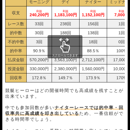
モーニング
デイ
ナイター
ミッドナイ
10月14日芦屋09R
1-4-6
10,000円
20,400円
204%
10月13日児島12R
1-2-3
10,000円
15,150円
152%
利益
利益
利益
利益
収支
240,200円
1,183,100円
1,152,100円
7,000円
10月12日大村05R
1-3-4
10,000円
16,650円
167%
10月10日住之江05R
1-2-4
10,000円
13,800円
138%
レース数
33回
238回
156回
1回
10月08日福岡03R
1-3-4
10,000円
16,400円
164%
的中数
30回
188回
138回
1回
10月07日びわこ05R
3-2-1
10,000円
0円
0%
10月06日浜名湖04R
1-3-4
10,000円
18,900円
189%
不的中数
3回
50回
18回
0回
10月04日津05R
1-2-3
10,000円
15,750円
158%
的中率
90.9％
79％
88.5％
100%
10月02日若松04R
1-4-2
10,000円
12,600円
126%
スクロールできます
払戻金額
570,200円
3,563,100円
2,712,100円
17,000円
10月01日大村05R
1-3-2
10,000円
18,900円
189%
09月30日津05R
1-3-2
10,000円
0円
0%
投資金額
330,000円
2,380,000円
1,560,000円
10,000円
09月26日福岡01R
1-2-6
10,000円
15,800円
158%
回収率
172.8％
149.7％
173.9％
170%
09月25日福岡01R
1-4-2
10,000円
11,400円
114%
09月24日福岡01R
1-4-2
10,000円
0円
0%
競艇ヒーローはどの開催時間でも高成績を残すことが
09月23日下関05R
1-3-5
10,000円
15,050円
151%
出来ています。
09月22日びわこ05R
1-2-3
10,000円
11,900円
119%
09月21日尼崎05R
1-2-4
10,000円
17,400円
174%
中でも参加回数が多い
ナイターレースでは的中率・回
09月20日尼崎04R
1-3-2
10,000円
11,850円
119%
収率共に高成績を叩き出している
ため、一番信頼がで
09月18日蒲郡06R
1-4-3
10,000円
11,200円
112%
きる時間帯でしょう。
09月15日福岡11R
1-2-4
10,000円
10,200円
102%
09月11日浜名湖12R
1-2-4
10,000円
22,200円
222%