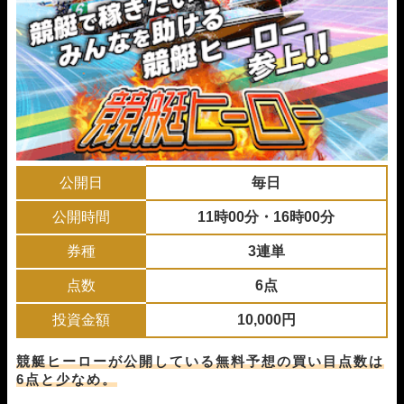
06月03日常滑04R
1-2-4
10,000円
11,000円
110%
06月02日津05R
1-3-2
10,000円
20,750円
208%
06月01日多摩川10R
1-2-4
10,000円
15,450円
155%
05月31日唐津09R
1-3-4
10,000円
22,050円
221%
05月30日下関04R
2-1-5
10,000円
19,750円
198%
05月29日びわこ03R
1-2-4
10,000円
14,400円
144%
05月27日芦屋08R
1-3-6
10,000円
18,500円
185%
05月26日住之江05R
1-2-3
10,000円
19,500円
195%
05月22日びわこ12R
2-1-3
10,000円
13,700円
137%
公開日
毎日
05月21日びわこ04R
5-1-4
10,000円
0円
0%
公開時間
11時00分・16時00分
05月20日若松04R
1-3-4
10,000円
13,400円
134%
05月19日津05R
1-2-3
10,000円
13,200円
132%
券種
3連単
05月16日浜名湖01R
1-2-3
10,000円
19,500円
195%
05月15日尼崎05R
1-4-3
10,000円
20,100円
201%
点数
6点
05月14日常滑12R
1-5-3
10,000円
29,700円
297%
05月13日下関04R
1-4-2
10,000円
47,400円
474%
投資金額
10,000円
05月12日津05R
1-4-2
10,000円
16,800円
168%
05月10日桐生05R
1-4-6
10,000円
22,400円
224%
競艇ヒーローが公開している無料予想の買い目点数は
05月09日唐津07R
5-1-2
10,000円
17,500円
175%
6点と少なめ。
05月08日蒲郡05R
1-3-2
10,000円
16,200円
162%