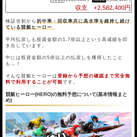
07月10日若松04R
3-1-5
10,000円
21,200円
212%
収支 +2,582,400円
07月08日唐津08R
1-6-4
10,000円
24,600円
246%
07月07日若松04R
1-3-4
10,000円
18,800円
188%
検証当初から
的中率・回収率共に高水準を維持し続け
07月04日津05R
1-2-5
10,000円
17,000円
170%
ている競艇ヒーロー
。
07月03日津05R
1-2-3
10,000円
12,400円
124%
07月01日芦屋07R
1-4-2
10,000円
10,200円
102%
平均払戻しも投資金額の1.7倍以上という高成績を叩
06月28日多摩川09R
1-3-4
10,000円
36,250円
363%
き出しています。
06月27日津05R
1-2-4
10,000円
21,200円
212%
06月26日平和島10R
1-3-5
10,000円
19,200円
192%
中には投資金額の5倍以上の払戻しを獲得したこと
06月25日平和島02R
6-1-3
10,000円
0円
0%
も…！
06月23日宮島04R
1-2-3
10,000円
19,200円
192%
そんな競艇ヒーローは
登録から予想の確認まで完全無
06月20日びわこ05R
1-5-3
10,000円
19,400円
194%
料で利用することが可能
です。
06月18日浜名湖01R
1-2-6
10,000円
35,000円
350%
06月16日びわこ05R
1-2-4
10,000円
12,250円
123%
競艇ヒーロー(HERO)の無料予想について(基本情報まと
06月13日浜名湖01R
1-2-3
10,000円
18,000円
180%
め)
06月12日蒲郡04R
1-2-3
10,000円
33,400円
334%
06月10日唐津12R
1-3-6
10,000円
22,800円
228%
06月09日大村05R
5-3-1
10,000円
0円
0%
06月06日住之江05R
1-3-6
10,000円
18,750円
188%
06月05日尼崎05R
1-6-3
10,000円
31,950円
320%
06月04日津03R
1-3-4
10,000円
20,400円
204%