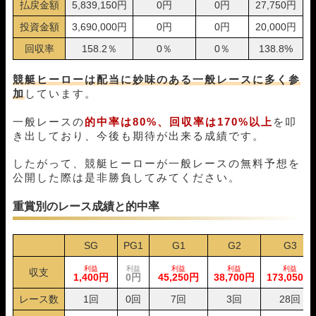
07月09日浜名湖12R
1-3-2
10,000円
21,000円
210%
払戻金額
5,839,150円
0円
0円
27,750円
07月08日若松05R
1-4-5
10,000円
0円
0%
投資金額
3,690,000円
0円
0円
20,000円
07月07日若松05R
1-3-4
10,000円
16,050円
160%
回収率
158.2％
0％
0％
138.8%
07月03日浜名湖12R
1-2-3
10,000円
20,400円
204%
07月02日福岡01R
1-3-4
10,000円
11,700円
117%
競艇ヒーローは配当に妙味のある一般レースに多く参
07月01日津05R
1-4-3
10,000円
13,950円
140%
加
しています。
06月27日津05R
4-1-2
10,000円
0円
0%
06月25日児島12R
1-3-2
10,000円
19,800円
198%
一般レースの
的中率は80%、回収率は170%以上
を叩
06月24日徳山08R
1-2-4
10,000円
19,200円
192%
き出しており、今後も期待が出来る成績です。
06月20日若松05R
1-2-4
10,000円
11,600円
116%
06月19日浜名湖01R
1-5-6
10,000円
21,600円
216%
したがって、競艇ヒーローが一般レースの無料予想を
06月18日児島12R
1-4-3
10,000円
0円
0%
公開した際は是非勝負してみてください。
06月17日尼崎05R
1-3-4
10,000円
11,100円
111%
06月16日常滑03R
1-2-3
10,000円
13,000円
130%
重賞別のレース成績と的中率
06月15日津05R
1-2-4
10,000円
11,900円
119%
06月13日蒲郡05R
1-3-2
10,000円
29,200円
292%
SG
PG1
G1
G2
G3
06月12日多摩川09R
1-2-3
10,000円
12,400円
124%
06月11日浜名湖01R
1-6-2
10,000円
0円
0%
利益
利益
利益
利益
利益
収支
1,400円
0円
45,250円
38,700円
173,050円
06月07日若松04R
2-1-3
10,000円
12,100円
121%
06月06日若松05R
1-3-4
10,000円
18,600円
186%
レース数
1回
0回
7回
3回
28回
06月05日若松05R
1-2-3
10,000円
18,000円
180%