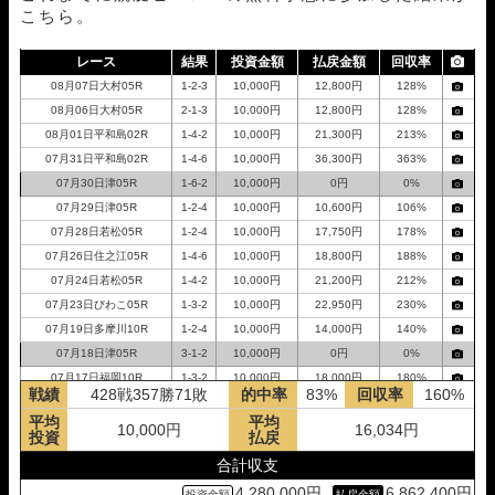
こちら。
レース
結果
投資金額
払戻金額
回収率
08月07日大村05R
1-2-3
10,000円
12,800円
128%
08月06日大村05R
2-1-3
10,000円
12,800円
128%
08月01日平和島02R
1-4-2
10,000円
21,300円
213%
07月31日平和島02R
1-4-6
10,000円
36,300円
363%
07月30日津05R
1-6-2
10,000円
0円
0%
07月29日津05R
1-2-4
10,000円
10,600円
106%
07月28日若松05R
1-2-4
10,000円
17,750円
178%
07月26日住之江05R
1-4-6
10,000円
18,800円
188%
07月24日若松05R
1-4-2
10,000円
21,200円
212%
07月23日びわこ05R
1-3-2
10,000円
22,950円
230%
07月19日多摩川10R
1-2-4
10,000円
14,000円
140%
07月18日津05R
3-1-2
10,000円
0円
0%
07月17日福岡10R
1-3-2
10,000円
18,000円
180%
戦績
428戦357勝71敗
的中率
83%
回収率
160%
07月16日若松05R
1-2-4
10,000円
18,900円
189%
平均
平均
07月15日住之江05R
1-2-3
10,000円
13,050円
130%
10,000円
16,034円
投資
払戻
07月14日津05R
4-1-3
10,000円
0円
0%
合計収支
07月11日平和島02R
1-5-2
10,000円
32,250円
323%
4,280,000円
6,862,400円