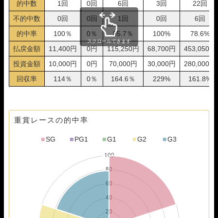
的中数
1回
0回
6回
3回
22回
06月04日若松05R
1-5-2
10,000円
0円
0%
不的中数
0回
0回
1回
0回
6回
06月03日津05R
1-2-4
10,000円
14,800円
148%
06月02日津05R
1-3-4
10,000円
20,250円
203%
的中率
100％
0％
85.7％
100%
78.6%
05月30日浜名湖02R
1-2-3
10,000円
11,800円
118%
スクロールできます
払戻金額
11,400円
0円
115,250円
68,700円
453,050円
05月29日蒲郡05R
1-3-4
10,000円
14,500円
145%
05月28日大村04R
1-5-2
10,000円
0円
0%
投資金額
10,000円
0円
70,000円
30,000円
280,000円
05月27日福岡10R
1-2-5
10,000円
13,350円
134%
回収率
114％
0％
164.6％
229%
161.8%
05月24日多摩川04R
1-3-2
10,000円
11,400円
114%
05月23日丸亀05R
4-1-2
10,000円
22,000円
220%
05月22日宮島03R
2-3-1
10,000円
0円
0%
05月20日宮島12R
1-4-2
10,000円
12,900円
129%
重賞レースの的中率
05月17日福岡10R
2-1-6
10,000円
0円
0%
05月16日尼崎05R
1-2-4
10,000円
21,150円
212%
■
SG
■
PG1
■
G1
■
G2
■
G3
05月15日桐生05R
1-5-6
10,000円
16,000円
160%
05月14日津05R
1-3-2
10,000円
17,800円
178%
05月13日津05R
1-2-5
10,000円
19,500円
195%
05月12日若松05R
1-2-3
10,000円
10,300円
103%
05月11日若松05R
1-3-4
10,000円
10,200円
102%
05月10日津05R
1-3-5
10,000円
13,650円
137%
05月09日蒲郡05R
1-6-2
10,000円
27,600円
276%