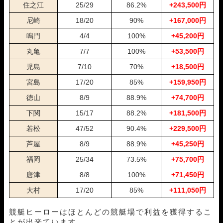
住之江
25/29
86.2%
+243,500円
02月28日若松05R
1-2-4
10,000円
14,000円
140%
02月27日びわこ05R
2-1-4
10,000円
0円
0%
尼崎
18/20
90%
+167,000円
02月26日びわこ05R
1-4-2
10,000円
20,750円
208%
鳴門
4/4
100%
+45,200円
02月25日下関04R
1-6-3
10,000円
15,750円
158%
丸亀
7/7
100%
+53,500円
02月21日住之江05R
1-5-6
10,000円
38,250円
383%
02月20日若松05R
1-2-4
10,000円
14,800円
148%
児島
7/10
70%
+18,500円
02月18日常滑04R
1-2-3
10,000円
11,400円
114%
宮島
17/20
85%
+159,950円
02月17日蒲郡04R
4-5-6
10,000円
0円
0%
02月14日下関05R
1-3-4
10,000円
28,500円
285%
徳山
8/9
88.9%
+74,700円
02月13日唐津07R
1-2-3
10,000円
15,400円
154%
下関
15/17
88.2%
+181,500円
02月11日下関04R
3-4-1
10,000円
19,700円
197%
若松
47/52
90.4%
+229,500円
02月08日宮島05R
1-2-6
10,000円
17,900円
179%
02月06日戸田04R
3-2-1
10,000円
0円
0%
芦屋
8/9
88.9%
+45,250円
02月04日びわこ04R
1-3-4
10,000円
14,900円
149%
福岡
25/34
73.5%
+75,700円
02月03日鳴門09R
1-3-5
10,000円
21,300円
213%
01月30日大村04R
1-4-5
10,000円
21,400円
214%
唐津
8/8
100%
+71,450円
01月29日戸田04R
5-4-1
10,000円
23,000円
230%
大村
17/20
85%
+111,050円
01月28日蒲郡04R
5-3-2
10,000円
0円
0%
01月27日大村05R
1-2-4
10,000円
17,600円
176%
競艇ヒーローはほとんどの競艇場で利益を獲得するこ
01月24日大村04R
1-3-5
10,000円
23,400円
234%
とが出来ています。