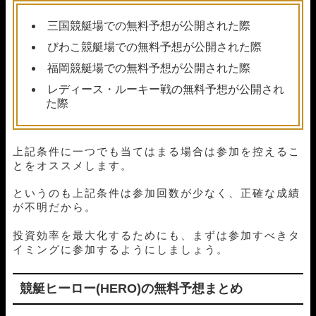
01月30日びわこ04R
1-2-6
10,000円
14,600円
146%
01月29日蒲郡05R
3-1-4
10,000円
30,400円
304%
三国競艇場での無料予想が公開された際
01月26日津05R
2-1-4
10,000円
0円
0%
びわこ競艇場での無料予想が公開された際
01月25日津05R
1-2-3
10,000円
12,600円
126%
福岡競艇場での無料予想が公開された際
01月24日尼崎12R
1-3-4
10,000円
19,200円
192%
01月23日多摩川04R
2-1-4
10,000円
15,300円
153%
レディース・ルーキー戦の無料予想が公開され
01月18日津05R
1-4-3
10,000円
29,700円
297%
た際
01月17日福岡02R
6-1-4
10,000円
0円
0%
01月16日びわこ04R
1-4-6
10,000円
21,900円
219%
01月15日津05R
1-2-4
10,000円
11,400円
114%
上記条件に一つでも当てはまる場合は参加を控えるこ
01月11日徳山08R
1-3-2
10,000円
12,000円
120%
とをオススメします。
01月10日若松05R
4-2-3
10,000円
0円
0%
というのも上記条件は参加回数が少なく、正確な成績
01月09日蒲郡05R
1-3-5
10,000円
13,600円
136%
が不明だから。
01月03日若松05R
1-4-5
10,000円
10,400円
104%
01月02日蒲郡05R
1-6-4
10,000円
18,150円
182%
投資効率を最大化するためにも、まずは参加すべきタ
12月27日津05R
1-5-4
10,000円
16,650円
167%
イミングに参加するようにしましょう。
12月26日津05R
1-3-5
10,000円
0円
0%
12月24日児島12R
1-3-4
10,000円
13,650円
137%
12月22日浜名湖05R
1-2-5
10,000円
15,300円
153%
競艇ヒーロー(HERO)の無料予想まとめ
12月21日児島05R
1-2-6
10,000円
0円
0%
12月19日若松05R
1-4-2
10,000円
15,600円
156%