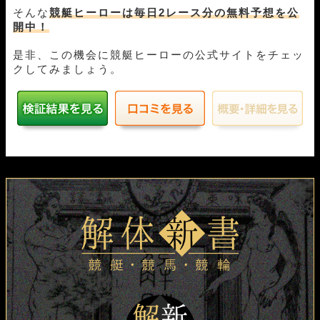
11月10日下関05R
2-1-6
10,000円
16,200円
162%
そんな
競艇ヒーローは毎日2レース分の無料予想を公
開中！
11月08日びわこ05R
1-3-4
10,000円
14,500円
145%
11月06日常滑04R
1-2-3
10,000円
21,300円
213%
是非、この機会に競艇ヒーローの公式サイトをチェッ
11月02日住之江04R
1-3-2
10,000円
0円
0%
クしてみましょう。
11月01日大村03R
1-2-4
10,000円
18,600円
186%
10月31日住之江04R
1-2-5
10,000円
15,000円
150%
10月30日丸亀04R
1-4-2
10,000円
19,350円
194%
10月27日若松05R
1-2-4
10,000円
20,400円
204%
10月26日若松05R
1-3-4
10,000円
16,000円
160%
10月25日びわこ04R
2-1-3
10,000円
0円
0%
10月24日下関05R
1-2-6
10,000円
14,800円
148%
10月23日若松05R
1-3-4
10,000円
14,650円
147%
10月22日丸亀04R
1-2-3
10,000円
20,600円
206%
10月20日宮島06R
3-1-5
10,000円
39,750円
398%
10月19日大村04R
1-3-6
10,000円
35,300円
353%
10月18日平和島02R
3-5-2
10,000円
36,900円
369%
10月17日びわこ05R
2-1-4
10,000円
0円
0%
10月15日蒲郡04R
2-3-6
10,000円
36,800円
368%
10月14日常滑03R
1-2-6
10,000円
27,750円
278%
10月13日住之江05R
1-3-6
10,000円
18,400円
184%