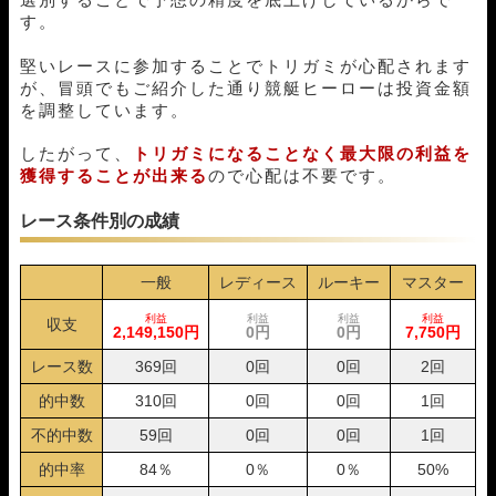
08月06日津05R
3-1-4
10,000円
0円
0%
す。
08月05日宮島12R
1-3-5
10,000円
34,500円
345%
08月04日津05R
1-3-2
10,000円
17,100円
171%
堅いレースに参加することでトリガミが心配されます
が、冒頭でもご紹介した通り競艇ヒーローは投資金額
08月03日丸亀05R
3-1-2
10,000円
16,000円
160%
を調整しています。
08月02日びわこ04R
4-3-6
10,000円
0円
0%
08月01日下関04R
3-1-2
10,000円
25,100円
251%
したがって、
トリガミになることなく最大限の利益を
07月31日津03R
1-4-3
10,000円
14,550円
145%
獲得することが出来る
ので心配は不要です。
07月28日宮島04R
1-4-6
10,000円
15,400円
154%
07月25日福岡01R
1-2-3
10,000円
14,350円
143%
レース条件別の成績
07月24日若松05R
1-5-3
10,000円
0円
0%
07月23日若松05R
1-2-4
10,000円
18,000円
180%
一般
レディース
ルーキー
マスター
07月22日若松05R
1-4-3
10,000円
20,300円
203%
07月21日若松05R
1-4-5
10,000円
14,000円
140%
利益
利益
利益
利益
収支
07月19日浜名湖02R
1-4-2
10,000円
37,650円
377%
2,149,150円
0円
0円
7,750円
07月18日桐生04R
1-2-6
10,000円
23,200円
232%
レース数
369回
0回
0回
2回
07月17日福岡01R
1-3-6
10,000円
33,000円
330%
的中数
310回
0回
0回
1回
07月16日福岡10R
1-5-2
10,000円
0円
0%
07月12日多摩川10R
1-4-5
10,000円
19,700円
197%
不的中数
59回
0回
0回
1回
07月11日徳山09R
1-2-4
10,000円
26,000円
260%
的中率
84％
0％
0％
50%
07月10日浜名湖12R
1-4-3
10,000円
15,300円
153%