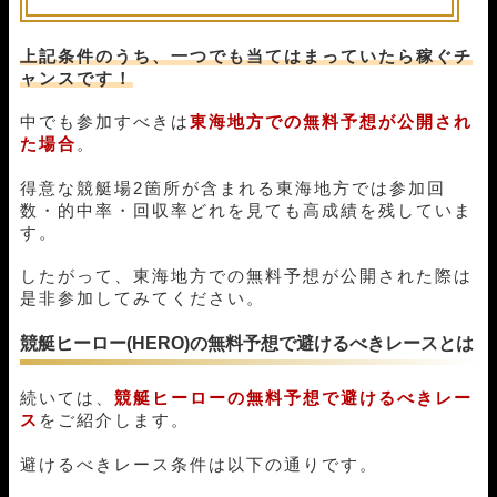
02月29日浜名湖12R
1-3-5
10,000円
18,150円
182%
02月28日常滑03R
1-3-2
10,000円
13,200円
132%
上記条件のうち、一つでも当てはまっていたら稼ぐチ
02月27日桐生04R
4-5-6
10,000円
0円
0%
ャンスです！
02月26日蒲郡04R
3-1-4
10,000円
20,000円
200%
02月22日住之江05R
1-6-2
10,000円
29,400円
294%
中でも参加すべきは
東海地方での無料予想が公開され
02月21日尼崎03R
1-5-2
10,000円
20,400円
204%
た場合
。
02月20日大村04R
6-4-1
10,000円
0円
0%
得意な競艇場2箇所が含まれる東海地方では参加回
02月19日多摩川03R
1-3-2
10,000円
24,450円
244%
数・的中率・回収率どれを見ても高成績を残していま
02月16日びわこ04R
1-3-6
10,000円
24,150円
242%
す。
02月15日住之江04R
1-3-2
10,000円
13,400円
134%
02月14日下関05R
2-5-4
10,000円
0円
0%
したがって、東海地方での無料予想が公開された際は
02月13日若松05R
1-3-2
10,000円
10,200円
102%
是非参加してみてください。
02月12日若松05R
1-2-3
10,000円
23,750円
238%
02月11日浜名湖12R
1-3-2
10,000円
10,350円
103%
競艇ヒーロー(HERO)の無料予想で避けるべきレースとは
02月09日若松05R
1-4-3
10,000円
16,650円
167%
02月08日住之江05R
1-6-4
10,000円
22,800円
228%
続いては、
競艇ヒーローの無料予想で避けるべきレー
02月06日津05R
1-3-2
10,000円
18,600円
186%
ス
をご紹介します。
02月05日常滑03R
2-1-5
10,000円
0円
0%
02月02日若松05R
1-2-4
10,000円
11,400円
114%
避けるべきレース条件は以下の通りです。
02月01日若松05R
1-4-3
10,000円
23,250円
233%