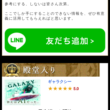
参考にする、しないは皆さん次第。
09月06日下関04R
1-3-4
10,000円
22,200円
222%
09月04日宮島12R
1-3-2
10,000円
16,500円
165%
ここでしか手にすることのできない情報を、ぜひ有意
09月2日唐津07R
1-3-2
10,000円
17,400円
174%
義に活用してもらえればと思います。
ギャラクシー
5.0