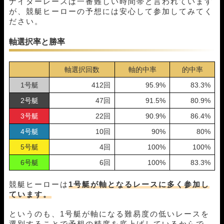
ナイターレースは一番難しい時間帯と言われています
が、競艇ヒーローの予想には安心して参加してみてく
09月10日浜名湖12R
1-3-6
10,000円
0円
0%
ださい。
09月09日平和島12R
1-2-6
10,000円
21,000円
210%
09月08日若松05R
1-2-3
10,000円
14,550円
145%
軸選択率と勝率
09月06日福岡01R
1-4-6
10,000円
0円
0%
09月04日宮島04R
1-3-2
10,000円
42,250円
422%
08月31日浜名湖12R
1-2-3
10,000円
24,000円
240%
軸選択回数
軸的中率
的中率
08月30日浜名湖12R
1-2-3
10,000円
15,600円
156%
1号艇
412回
95.9%
83.3%
08月29日平和島11R
1-4-2
10,000円
0円
0%
08月28日福岡01R
1-3-2
10,000円
16,500円
165%
2号艇
47回
91.5%
80.9%
08月26日若松05R
1-4-3
10,000円
22,600円
226%
3号艇
22回
90.9%
86.4%
08月25日住之江05R
1-6-2
10,000円
25,800円
258%
4号艇
10回
90%
80%
08月24日住之江04R
1-2-3
10,000円
18,550円
186%
08月23日びわこ05R
1-3-2
10,000円
17,600円
176%
5号艇
4回
100%
100%
08月21日びわこ12R
1-2-4
10,000円
0円
0%
6号艇
6回
100%
83.3%
08月20日福岡01R
1-3-4
10,000円
12,000円
120%
08月19日福岡01R
1-4-2
10,000円
16,000円
160%
競艇ヒーローは
1号艇が軸となるレースに多く参加し
08月18日若松05R
1-2-5
10,000円
11,550円
116%
ています。
08月09日津05R
1-5-2
10,000円
18,150円
182%
08月08日下関05R
1-2-3
10,000円
14,800円
148%
というのも、1号艇が軸になる難易度の低いレースを
08月07日津05R
1-2-4
10,000円
14,200円
142%
選別することで予想の精度を底上げしているからで