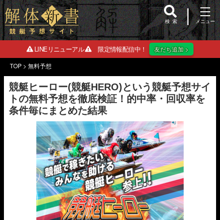
検索
LINEリニューアル
限定情報配信中！
友だち追加 >
TOP
>
無料予想
競艇ヒーロー(競艇HERO)という競艇予想サイ
トの無料予想を徹底検証！的中率・回収率を
条件毎にまとめた結果