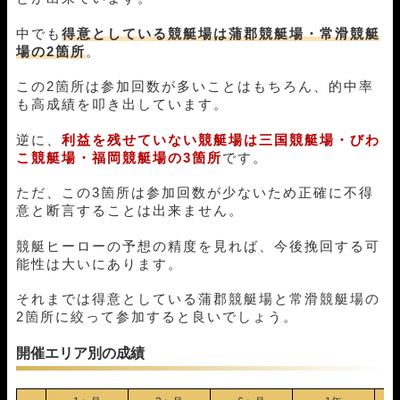
01月23日尼崎04R
1-3-4
10,000円
10,350円
103%
01月21日徳山08R
1-3-2
10,000円
14,600円
146%
中でも
得意としている競艇場は蒲郡競艇場・常滑競艇
01月20日丸亀04R
1-2-6
10,000円
19,000円
190%
場の2箇所
。
01月17日児島04R
3-6-2
10,000円
0円
0%
この2箇所は参加回数が多いことはもちろん、的中率
01月15日尼崎12R
1-5-3
10,000円
24,000円
240%
も高成績を叩き出しています。
01月14日住之江05R
1-5-6
10,000円
15,450円
155%
01月12日児島12R
1-2-3
10,000円
16,800円
168%
逆に、
利益を残せていない競艇場は三国競艇場・びわ
01月11日児島12R
1-3-4
10,000円
15,000円
150%
こ競艇場・福岡競艇場の3箇所
です。
01月10日尼崎04R
6-5-1
10,000円
0円
0%
01月08日大村05R
1-3-4
10,000円
10,500円
105%
ただ、この3箇所は参加回数が少ないため正確に不得
01月07日住之江04R
1-2-3
10,000円
28,200円
282%
意と断言することは出来ません。
01月06日徳山08R
2-1-4
10,000円
0円
0%
12月26日住之江05R
1-4-5
10,000円
19,600円
196%
競艇ヒーローの予想の精度を見れば、今後挽回する可
能性は大いにあります。
12月25日下関05R
1-6-5
10,000円
24,300円
243%
12月24日鳴門09R
1-3-4
10,000円
21,900円
219%
それまでは得意としている蒲郡競艇場と常滑競艇場の
12月23日津05R
3-1-4
10,000円
0円
0%
2箇所に絞って参加すると良いでしょう。
12月20日多摩川03R
1-5-3
10,000円
25,800円
258%
12月19日宮島04R
1-2-3
10,000円
14,250円
143%
開催エリア別の成績
12月17日徳山08R
2-1-4
10,000円
26,850円
268%
12月16日尼崎03R
3-1-6
10,000円
0円
0%
12月12日若松01R
1-2-5
10,000円
17,000円
170%