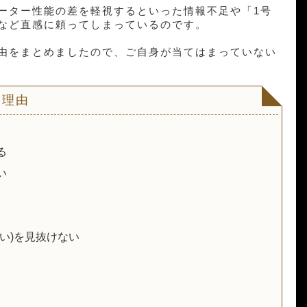
ーター性能の差を軽視するといった情報不足や「1号
い方⑤迷ったレースは買わないという買い方
など直感に頼ってしまっているのです。
い方⑥1号艇頭の「本線＋保険」フォーメーションで買う
由をまとめましたので、ご自身が当てはまっていない
方⑦プロの予想やAI予想を参考にする
と理由
買い方まとめ
る
い
い)を見抜けない