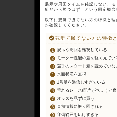
展示や周回タイムを確認しない、モ
競艇で勝てない方におすすめの買
艇だから勝つはず」という固定観念
競艇で勝てない方におすすめの買
以下に競艇で勝てない方の特徴と理
か確認してください。
競艇で勝てない方におすすめの買い
競艇で勝てない方の特徴
競艇で勝てない方の特徴やおすすめの
展示や周回を軽視している
モーター性能の差を軽く見てい
選手のスタート癖を読めていな
水面状況を無視
1号艇を過信しすぎている
荒れるレース(配当がちょうど良
オッズを見ずに買う
直前情報に振り回される
守備範囲を広げすぎる