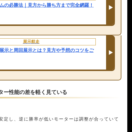
ムの必勝法｜見方から勝ち方まで完全網羅！
展示航走
展示と周回展示とは？見方や予想のコツをご
ター性能の差を軽く見ている
安定し、逆に勝率が低いモーターは調整が合っていて