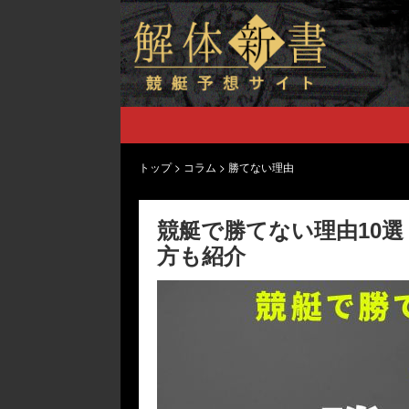
トップ
>
コラム
>
勝てない理由
競艇で勝てない理由10
方も紹介