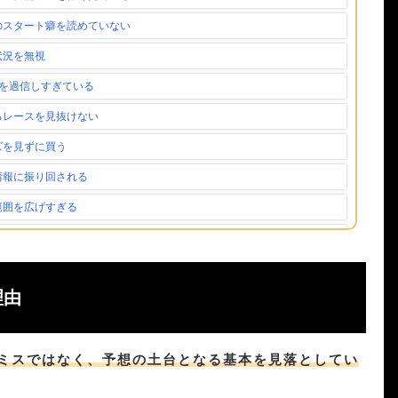
のスタート癖を読めていない
状況を無視
を過信しすぎている
るレースを見抜けない
ズを見ずに買う
情報に振り回される
範囲を広げすぎる
で買う
理由
い方①イン逃げが決まりやすいレースだけに絞る買い方
方②2〜3コースの差し・まくりが届くレースだけを買う
ミスではなく、予想の土台となる基本を見落としてい
方③買い目を20点以内に固定する買い方
い方④展示で「明確に良い選手」がいるレースだけ買う