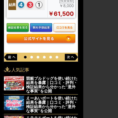
投資金額
4
3
1
結果
￥8,000
1
5
3
結果
￥61,500
人気記事
競艇ブルドッグを使い続けた
結果を暴露｜口コミ・評判・
検証結果から分かった“意外
な事実”を公開
えーあいボートを使い続けた
結果を暴露｜口コミ・評判・
検証結果から分かった“意外
な事実”を公開
ミラクルボートを使い続けた