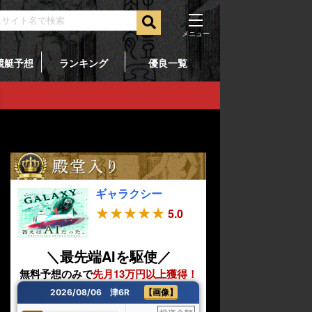
競艇予想
ランキング
優良一覧
ギャラクシー
AT
5.0
＼最先端AIを駆使／
＼
1週間で30
無料予想のみで
先月13万円以上獲得！
とにかく
当てて稼ぎ
ト
2026/08/06 津6R
【画像】
2026/08/06 