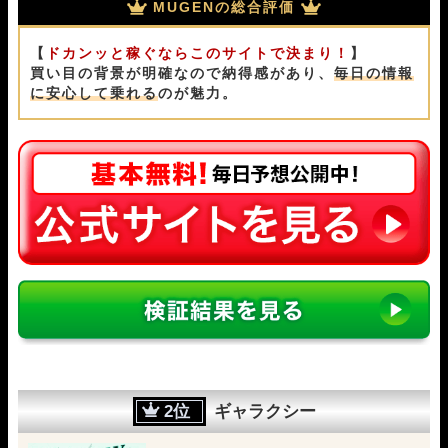
MUGENの総合評価
【
ドカンッと稼ぐならこのサイトで決まり
！
】
買い目の背景が明確なので納得感があり、
毎日の情報
に安心して乗れる
のが魅力。
2位
ギャラクシー