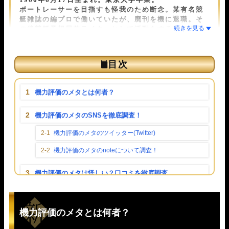
ボートレーサーを目指す
も怪我のため断念。
某有名競
艇雑誌の編プロ
で働いていたが、廃刊を機に退職。そ
の後
競艇予想屋
兼ライターとして活動をする中で福岡
と出会う。
過去に自分も競艇予想サイトに騙されたことがあるこ
とから「被害者を減らしたい」という福岡の思いに共
目次
感。
毎日200以上の競艇予想サイトを検証し、
競艇歴30年
と元プロ予想師の経験と知見で「本物」の競艇予想サ
機力評価のメタとは何者？
イトを日々研究し続ける。
競艇予想サイト解体新書では主に検証記事を担当す
機力評価のメタのSNSを徹底調査！
る。
機力評価のメタのツイッター(Twitter)
機力評価のメタのnoteについて調査！
機力評価のメタは怪しい？口コミを徹底調査
機力評価のメタまとめ
機力評価のメタとは何者？
競艇で稼ぐならここの情報も押さえておけ！