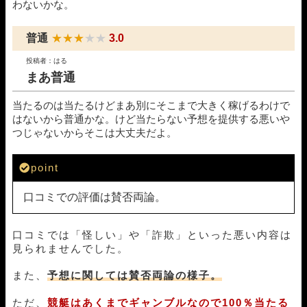
わないかな。
普通
★★★
★★
3.0
投稿者：はる
まあ普通
当たるのは当たるけどまあ別にそこまで大きく稼げるわけで
はないから普通かな。けど当たらない予想を提供する悪いや
つじゃないからそこは大丈夫だよ。
point
口コミでの評価は賛否両論。
口コミでは「怪しい」や「詐欺」といった悪い内容は
見られませんでした。
また、
予想に関しては賛否両論の様子。
ただ、
競艇はあくまでギャンブルなので100％当たる