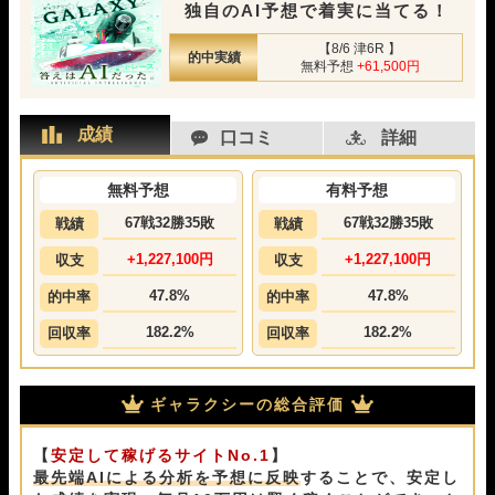
独自のAI予想で着実に当てる！
【8/6 津6R 】
的中実績
無料予想
+61,500円
成績
口コミ
詳細
無料予想
有料予想
67戦32勝35敗
67戦32勝35敗
戦績
戦績
+1,227,100円
+1,227,100円
収支
収支
47.8%
47.8%
的中率
的中率
182.2%
182.2%
回収率
回収率
ギャラクシーの総合評価
【
安定して稼げるサイトNo.1
】
最先端AIによる分析を予想に反映
することで、安定し