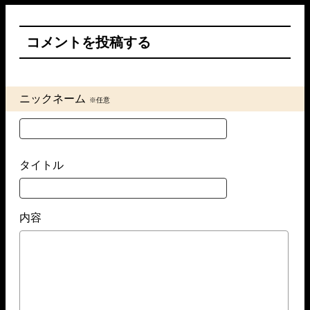
コメントを投稿する
ニックネーム
※任意
タイトル
内容