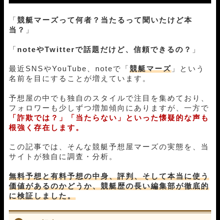
「
競艇マーズって何者？当たるって聞いたけど本
当？
」
「
noteやTwitterで話題だけど、信頼できるの？
」
最近SNSやYouTube、noteで「
競艇マーズ
」という
名前を目にすることが増えています。
予想屋の中でも独自のスタイルで注目を集めており、
フォロワーも少しずつ増加傾向にありますが、一方で
「詐欺では？」「当たらない」といった懐疑的な声も
根強く存在します。
この記事では、そんな競艇予想屋マーズの実態を、当
サイトが独自に調査・分析。
無料予想と有料予想の中身、評判、そして本当に使う
価値があるのかどうか、競艇歴の長い編集部が徹底的
に検証しました。