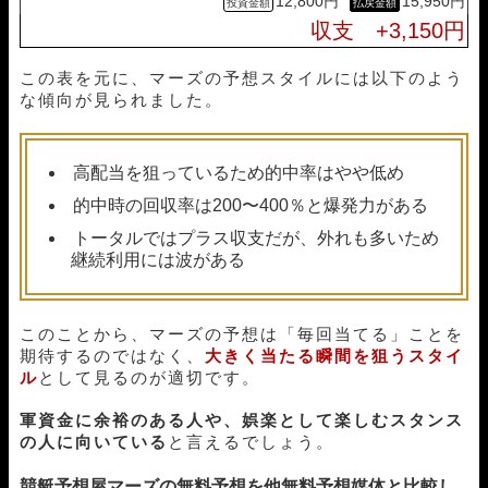
12,800円
15,950円
収支 +3,150円
この表を元に、マーズの予想スタイルには以下のよう
な傾向が見られました。
高配当を狙っているため的中率はやや低め
的中時の回収率は200〜400％と爆発力がある
トータルではプラス収支だが、外れも多いため
継続利用には波がある
このことから、マーズの予想は「毎回当てる」ことを
期待するのではなく、
大きく当たる瞬間を狙うスタイ
ル
として見るのが適切です。
軍資金に余裕のある人や、娯楽として楽しむスタンス
の人に向いている
と言えるでしょう。
競艇予想屋マーズの無料予想を他無料予想媒体と比較し