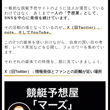
「外れた」「信用できない」という否定的な声も多数
一般的な競艇予想サイトのように法人が運営している
わけではなく、あくまで
一人の「予想屋」として、
中立的な声「予想よりも実況を楽しむ人向け」
SNSを中心に発信を続けています。
口コミや評判をどう受け止めるべきか？
その活動の場となっているのが
、X（旧Twitter）、
note、そしてYouTube。
競艇マーズを使うべきか？おすすめできる人・できない
人
この3つの媒体を使い分けながら、自身の買い目や考
察、レース実況などを公開し、フォロワーを集めてい
【まとめ】競艇マーズの予想は参考にしすぎない方が懸
命
ます。
競艇予想屋マーズに代わるおすすめ優良競艇予想サイト
それぞれの媒体での特徴を、順に見ていきましょう。
TOP3
X（旧Twitter）：情報発信とファンとの距離が近い場所