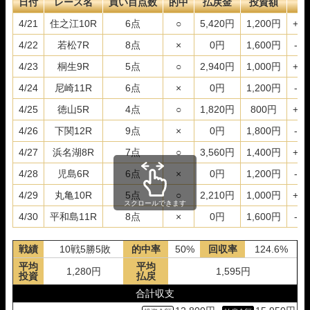
日付
レース名
買い目点数
的中
払戻金
投資額
4/21
住之江10R
6点
○
5,420円
1,200円
+4,
4/22
若松7R
8点
×
0円
1,600円
-1
4/23
桐生9R
5点
○
2,940円
1,000円
+1,
4/24
尼崎11R
6点
×
0円
1,200円
-1
4/25
徳山5R
4点
○
1,820円
800円
+1,
4/26
下関12R
9点
×
0円
1,800円
-1
4/27
浜名湖8R
7点
○
3,560円
1,400円
+2,
4/28
児島6R
6点
×
0円
1,200円
-1
4/29
丸亀10R
5点
○
2,210円
1,000円
+1,
スクロールできます
4/30
平和島11R
8点
×
0円
1,600円
-1
戦績
10戦5勝5敗
的中率
50%
回収率
124.6%
平均
平均
1,280円
1,595円
投資
払戻
合計収支