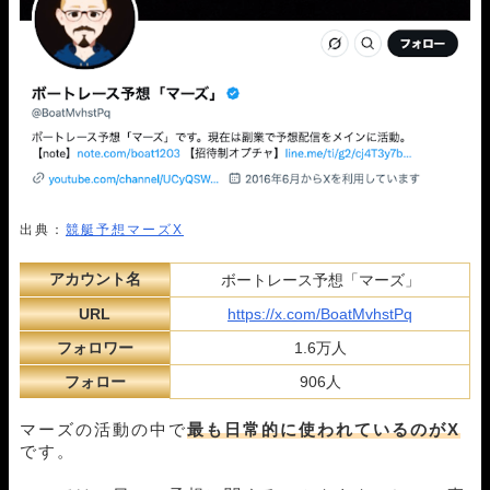
出典：
競艇予想マーズX
アカウント名
ボートレース予想「マーズ」
URL
https://x.com/BoatMvhstPq
フォロワー
1.6万人
フォロー
906人
マーズの活動の中で
最も日常的に使われているのがX
です。