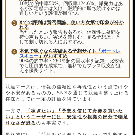
10戦で的中率50%、回収率124.6%。爆発力はあ
るが安定感には欠け、継続的に勝ち続けるのは
難しいという評価が目立つ。
Xでの評判は賛否両論、使い方次第で印象が分か
れる
当たったという報告もあるが、信頼性に疑問を
持つ声も多い。実況を楽しむ「見る予想屋」と
して割り切れる人におすすめ。
本気で稼ぐなら実績ある予想サイト「
ボートレ
スキュー
」がおすすめ
90%の的中率・260％超の回収率を記録。比較表
でも圧倒的な成績で、無料でもプラス収支が狙
える優良サイト。
競艇マーズは、情報の信頼性や再現性という点ではや
や不安があるものの、SNSを通じて競艇を盛り上げる
存在としては一定の評価を得ています。
一方で、
「稼ぎたい」「予想を信じて舟券を買いた
い」というユーザーには、安定性や根拠の部分で物足
りなさが残る
のも事実です。
最終的には、「競艇をどう楽しみたいか」で判断すべ