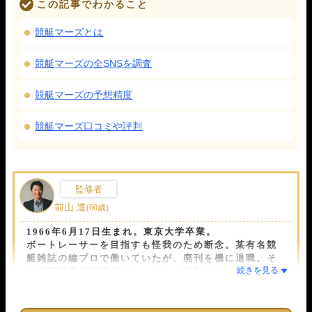
この記事でわかること
競艇マーズとは
競艇マーズの全SNSを調査
競艇マーズの予想精度
競艇マーズ口コミや評判
監修者
前山 進
(60歳)
1966年6月17日生まれ。東京大学卒業。
ボートレーサーを目指す
も怪我のため断念。
某有名競
艇雑誌の編プロ
で働いていたが、廃刊を機に退職。そ
の後
競艇予想屋
兼ライターとして活動をする中で福岡
と出会う。
過去に自分も競艇予想サイトに騙されたことがあるこ
とから「被害者を減らしたい」という福岡の思いに共