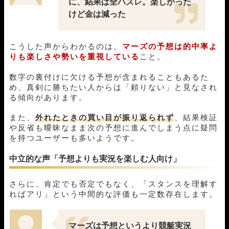
に、結果は全ハズレ。楽しかった
けど金は減った
こうした声からわかるのは、
マーズの予想は的中率よ
りも楽しさや勢いを重視している
こと。
数字の裏付けに欠ける予想が含まれることもあるた
め、真剣に勝ちたい人からは「頼りない」と見なされ
る傾向があります。
また、
外れたときの買い目が振り返られず
、結果検証
や反省も曖昧なまま次の予想に進んでしまう点に疑問
を持つユーザーも多いようです。
中立的な声「予想よりも実況を楽しむ人向け」
さらに、肯定でも否定でもなく、「スタンスを理解す
ればアリ」という中間的な評価も一定数存在します。
マーズは予想というより競艇実況