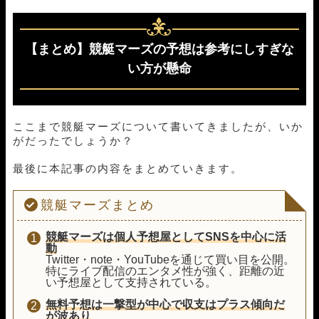
【まとめ】競艇マーズの予想は参考にしすぎな
い方が懸命
ここまで競艇マーズについて書いてきましたが、いか
がだったでしょうか？
最後に本記事の内容をまとめていきます。
競艇マーズまとめ
競艇マーズは個人予想屋としてSNSを中心に活
動
Twitter・note・YouTubeを通じて買い目を公開。
特にライブ配信のエンタメ性が強く、距離の近
い予想屋として支持されている。
無料予想は一撃型が中心で収支はプラス傾向だ
が波あり