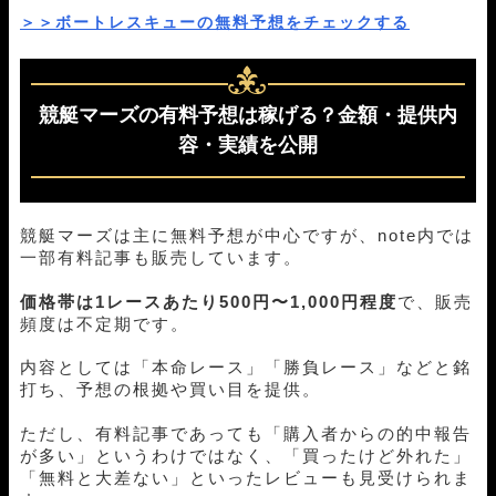
＞＞ボートレスキューの無料予想をチェックする
競艇マーズの有料予想は稼げる？金額・提供内
容・実績を公開
競艇マーズは主に無料予想が中心ですが、note内では
一部有料記事も販売しています。
価格帯は1レースあたり500円〜1,000円程度
で、販売
頻度は不定期です。
内容としては「本命レース」「勝負レース」などと銘
打ち、予想の根拠や買い目を提供。
ただし、有料記事であっても「購入者からの的中報告
が多い」というわけではなく、「買ったけど外れた」
「無料と大差ない」といったレビューも見受けられま