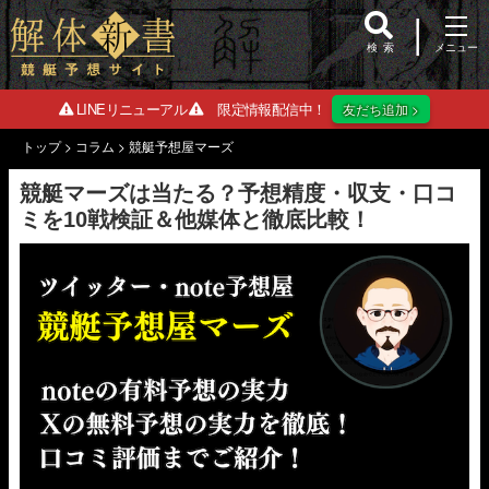
検索
LINEリニューアル
限定情報配信中！
友だち追加 >
トップ
>
コラム
>
競艇予想屋マーズ
競艇マーズは当たる？予想精度・収支・口コ
ミを10戦検証＆他媒体と徹底比較！