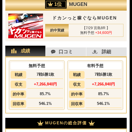
1位
MUGEN
ドカンっと稼ぐならMUGEN
【7/29 宮島8R 】
的中実績
無料予想
+34,600円
成績
口コミ
詳細
無料予想
有料予想
7戦6勝1敗
7戦6勝1敗
戦績
戦績
+7,266,840円
+7,266,840円
収支
収支
85.7%
85.7%
的中率
的中率
546.1%
546.1%
回収率
回収率
MUGENの総合評価