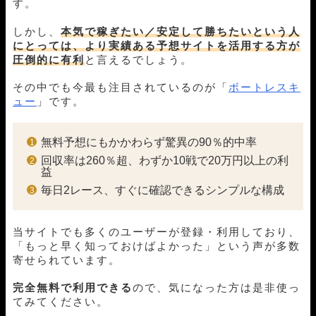
す。
しかし、
本気で稼ぎたい／安定して勝ちたいという人
にとっては、より実績ある予想サイトを活用する方が
圧倒的に有利
と言えるでしょう。
その中でも今最も注目されているのが「
ボートレスキ
ュー
」です。
無料予想にもかかわらず驚異の90％的中率
回収率は260％超、わずか10戦で20万円以上の利
益
毎日2レース、すぐに確認できるシンプルな構成
当サイトでも多くのユーザーが登録・利用しており、
「もっと早く知っておけばよかった」という声が多数
寄せられています。
完全無料で利用できる
ので、気になった方は是非使っ
てみてください。