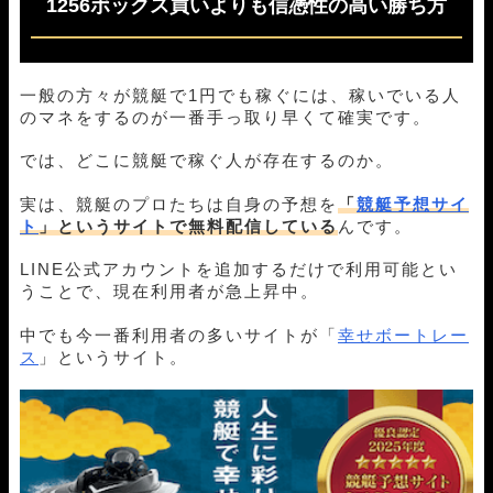
1256ボックス買いよりも信憑性の高い勝ち方
一般の方々が競艇で1円でも稼ぐには、稼いでいる人
のマネをするのが一番手っ取り早くて確実です。
では、どこに競艇で稼ぐ人が存在するのか。
実は、競艇のプロたちは自身の予想を
「
競艇予想サイ
ト
」というサイトで無料配信している
んです。
LINE公式アカウントを追加するだけで利用可能とい
うことで、現在利用者が急上昇中。
中でも今一番利用者の多いサイトが「
幸せボートレー
ス
」というサイト。