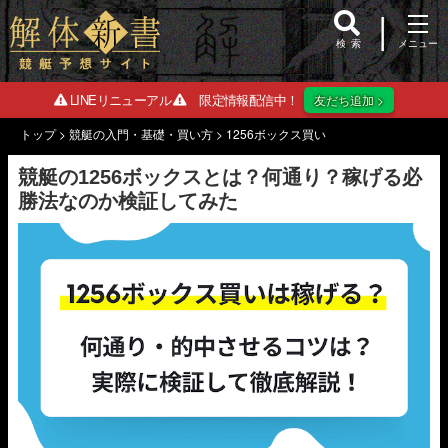
検索
LINEリニューアル
限定情報配信中！
友だち追加 >
トップ
>
競艇の入門・基礎・買い方
>
1256ボックス買い
競艇の1256ボックスとは？何通り？稼げる必
勝法なのか検証してみた