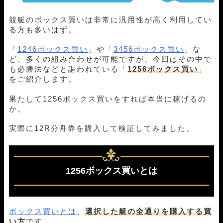
競艇のボックス買いは非常に汎用性が高く利用してい
る方も多いはず。
「
1246ボックス買い
」や「
3456ボックス買い
」な
ど、多くの組み合わせが可能ですが、今回はその中で
も必勝法などと謳われている「
1256ボックス買い
」
をご紹介します。
果たして1256ボックス買いをすれば本当に稼げるの
か。
実際に12R分舟券を購入して検証してみました。
1256ボックス買いとは
ボックス買いとは
、
選択した艇の全通りを購入する買
い方
です。