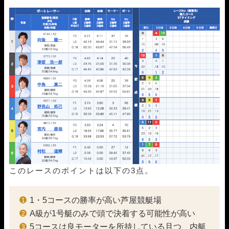
このレースのポイントは以下の3点。
1・5コースの勝率が高い芦屋競艇場
A級が1号艇のみで頭で決着する可能性が高い
5コースは良モーターを所持している且つ、内艇