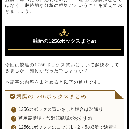
はなく、継続的な分析の根気だということを覚えてお
きましょう。
競艇の1256ボックスまとめ
今回は競艇の
1256ボックス
買いについて解説をして
きましが、如何がだったでしょうか？
本記事の内容をまとめると以下の通りです。
競艇の1246ボックスまとめ
1256のボックス買いをした場合は24通り
芦屋競艇場・常滑競艇場がおすすめ
1256のボックスのコツ①1・2・5の3艇で決着す