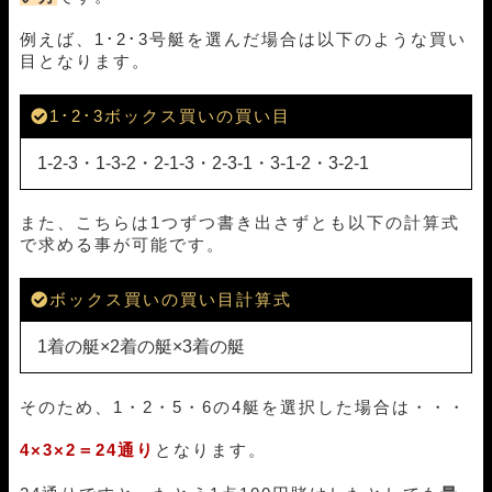
例えば、1･2･3号艇を選んだ場合は以下のような買い
目となります。
1･2･3ボックス買いの買い目
1-2-3・1-3-2・2-1-3・2-3-1・3-1-2・3-2-1
また、こちらは1つずつ書き出さずとも以下の計算式
で求める事が可能です。
ボックス買いの買い目計算式
1着の艇×2着の艇×3着の艇
そのため、1・2・5・6の4艇を選択した場合は・・・
4×3×2＝24通り
となります。