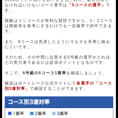
なければいけないコース選手は
「5コースの選手」
で
す。
競艇はインコースが有利な競技ですから、1・2コース
は階級等を参考にするだけでも一定確率で的中できま
す。
また、6コースは先述したようにそもそも舟券に絡み
にくいです。
そのため、その中間に位置する5号艇の選手がどれほ
どの実力者であるかは必須ポイントとなるのです。
そこで、
5号艇の5コース1着率
を確認しましょう。
確認はボートレース公式サイトにて
各選手の「コース
別3連対率」
で確認することができます。