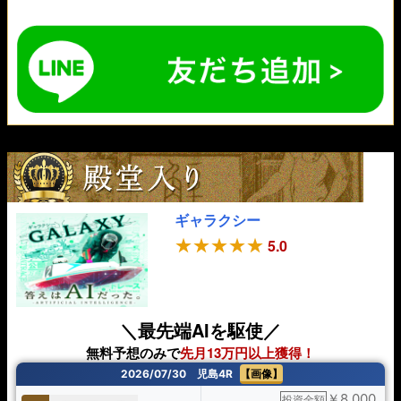
10月02日びわこ03R
1-2-4
18,000円
0円
0%
10月01日平和島04R
3-1-4
18,000円
36,600円
203%
09月27日常滑08R
1-2-5
18,000円
20,400円
113%
09月24日浜名湖06R
1-3-4
18,000円
21,900円
122%
09月18日若松07R
6-2-1
18,000円
148,000円
822%
09月17日津03R
3-4-2
18,000円
51,300円
285%
09月15日福岡04R
1-4-2
18,000円
44,000円
244%
09月12日福岡01R
2-1-4
18,000円
0円
0%
09月03日福岡12R
1-2-4
18,000円
39,200円
218%
08月30日宮島12R
1-2-4
18,000円
29,800円
166%
08月28日平和島04R
2-4-5
18,000円
68,000円
378%
ギャラクシー
08月24日多摩川12R
2-1-3
18,000円
70,800円
393%
5.0
08月21日丸亀08R
1-2-3
18,000円
21,600円
120%
08月20日平和島12R
1-4-3
18,000円
0円
0%
08月18日若松12R
1-5-3
18,000円
36,900円
205%
08月17日児島04R
4-1-6
18,000円
58,000円
322%
＼最先端AIを駆使／
08月16日戸田12R
1-5-3
18,000円
34,000円
189%
08月15日唐津10R
1-6-4
18,000円
100,200円
557%
無料予想のみで
先月13万円以上獲得！
08月13日常滑06R
1-4-5
18,000円
18,900円
105%
2026/07/30 児島4R
【画像】
08月11日多摩川11R
1-2-3
18,000円
24,000円
133%
￥8,000
投資金額