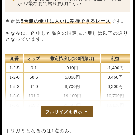
がB2級なおで競り負けにくい
今走は
5号艇の走りに大いに期待できるレース
です。
ちなみに、的中した場合の推定払い戻しは以下の通り
となっています。
組番
オッズ
推定払戻し(100円賭け)
利益
1-2-5
9.1
910円
-1,490円
1-2-6
58.6
5,860円
3,460円
1-5-2
87.0
8,700円
6,300円
1-5-6
191.0
19,100円
16,700円
1-6-2
215.0
21,500円
19,100円
フルサイズを表示
1-6-5
263.7
26,370円
23,970円
2-1-5
43.4
4,340円
1,940円
トリガミとなるのは1点のみ。
2-1-6
212.9
21,290円
18,890円