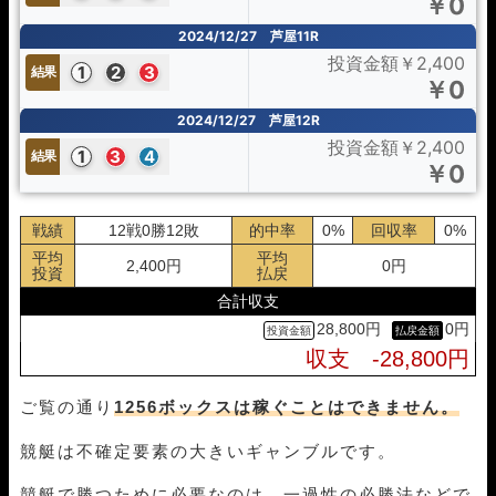
￥0
2024/12/27 芦屋11R
投資金額￥2,400
1
2
3
結果
￥0
2024/12/27 芦屋12R
投資金額￥2,400
1
3
4
結果
￥0
戦績
12戦0勝12敗
的中率
0%
回収率
0%
平均
平均
2,400円
0円
投資
払戻
合計収支
28,800円
0円
収支 -28,800円
ご覧の通り
1256ボックスは稼ぐことはできません。
競艇は不確定要素の大きいギャンブルです。
競艇で勝つために必要なのは、一過性の必勝法などで