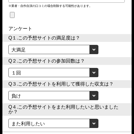
03月07日若松01R
1-2-4
18,000円
0円
0%
※業者・自作自演の口コミの場合削除する可能性があります。
03月06日唐津08R
1-5-6
18,000円
20,600円
114%
03月01日桐生05R
1-2-5
18,000円
30,400円
169%
02月26日大村06R
4-1-3
18,000円
28,600円
159%
アンケート
02月21日蒲郡05R
1-2-6
18,000円
22,800円
127%
Q１.この予想サイトの満足度は？
02月16日びわこ05R
1-2-5
18,000円
35,600円
198%
02月15日浜名湖04R
3-1-6
18,000円
78,600円
437%
02月13日下関02R
4-1-6
18,000円
0円
0%
02月09日住之江06R
1-2-6
18,000円
38,200円
212%
Q２.この予想サイトの参加回数は？
02月08日戸田04R
4-3-5
18,000円
210,000円
1167%
02月07日戸田04R
2-1-4
18,000円
42,800円
238%
02月05日桐生05R
1-4-6
18,000円
32,600円
181%
Q３.この予想サイトを利用して獲得した収支は？
02月04日蒲郡06R
1-5-2
18,000円
32,800円
182%
01月30日桐生06R
2-1-3
18,000円
50,400円
280%
01月25日平和島05R
1-4-3
18,000円
24,600円
137%
01月21日桐生06R
4-1-3
18,000円
0円
0%
Q４.この予想サイトをまた利用したいと思いました
01月17日桐生06R
1-3-4
18,000円
22,800円
127%
か？
01月16日浜名湖05R
1-3-2
18,000円
19,600円
109%
01月15日桐生06R
5-1-4
18,000円
116,200円
646%
01月14日平和島05R
1-2-4
18,000円
19,200円
107%