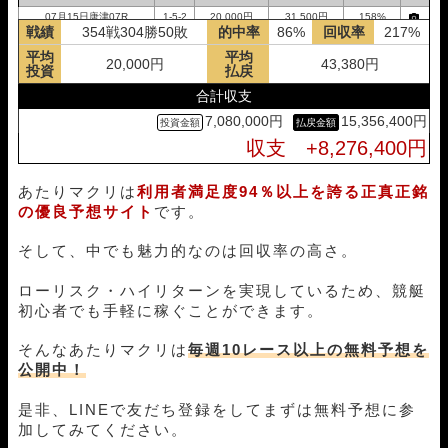
08月01日大村09R
1-3-4
18,000円
23,200円
129%
07月15日唐津07R
1-5-2
20,000円
31,500円
158%
戦績
354戦304勝50敗
的中率
86%
回収率
217%
07月30日住之江09R
1-4-5
18,000円
0円
0%
07月12日若松04R
1-2-4
20,000円
27,800円
139%
平均
平均
07月26日丸亀06R
1-2-3
18,000円
19,600円
109%
07月11日下関02R
1-2-5
20,000円
34,000円
170%
20,000円
43,380円
投資
払戻
07月25日唐津08R
3-1-5
18,000円
88,400円
491%
07月10日若松05R
1-4-2
20,000円
24,000円
120%
合計収支
07月22日蒲郡09R
1-4-2
18,000円
35,600円
198%
07月08日大村01R
1-2-6
20,000円
36,000円
180%
7,080,000円
15,356,400円
07月20日浜名湖12R
1-2-4
18,000円
31,600円
176%
07月06日芦屋08R
4-6-2
20,000円
0円
0%
収支 +8,276,400円
07月19日蒲郡05R
1-6-3
18,000円
37,200円
207%
07月04日徳山08R
5-3-1
20,000円
67,600円
338%
07月18日浜名湖04R
1-2-3
18,000円
0円
0%
07月03日芦屋08R
1-4-3
20,000円
26,000円
130%
あたりマクリは
利用者満足度94％以上を誇る正真正銘
07月17日福岡11R
1-4-2
18,000円
78,800円
438%
07月01日下関04R
1-5-4
20,000円
66,800円
334%
の優良予想サイト
です。
07月15日丸亀10R
3-1-4
18,000円
41,700円
232%
06月29日三国07R
1-5-3
20,000円
87,600円
438%
07月14日福岡11R
3-1-4
18,000円
27,400円
152%
06月28日津03R
1-4-2
20,000円
72,000円
360%
そして、中でも魅力的なのは回収率の高さ。
07月13日戸田03R
2-1-6
18,000円
139,200円
773%
06月26日児島02R
4-3-5
20,000円
0円
0%
07月07日住之江09R
1-3-2
18,000円
40,400円
224%
06月25日唐津08R
1-3-5
20,000円
41,400円
207%
ローリスク・ハイリターンを実現しているため、競艇
07月05日蒲郡05R
1-5-2
18,000円
26,400円
147%
06月24日住之江04R
3-2-1
20,000円
56,400円
282%
初心者でも手軽に稼ぐことができます。
07月04日福岡01R
5-1-3
18,000円
0円
0%
06月22日下関06R
4-1-3
20,000円
95,500円
478%
07月03日多摩川11R
1-2-5
18,000円
24,000円
133%
06月21日丸亀05R
1-5-4
20,000円
74,800円
374%
そんなあたりマクリは
毎週10レース以上の無料予想を
07月02日浜名湖06R
1-5-4
18,000円
90,000円
500%
公開中！
06月20日尼崎03R
2-1-5
20,000円
54,500円
273%
06月27日鳴門08R
2-4-1
18,000円
40,800円
227%
06月19日大村05R
1-4-6
20,000円
0円
0%
是非、LINEで友だち登録をしてまずは無料予想に参
06月25日平和島04R
5-2-4
18,000円
86,000円
478%
06月18日宮島03R
3-2-5
20,000円
55,600円
278%
加してみてください。
06月24日徳山09R
1-2-4
18,000円
29,600円
164%
06月15日三国07R
6-4-1
20,000円
60,600円
303%