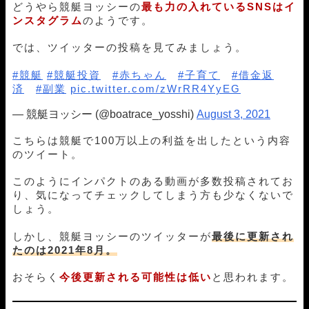
どうやら競艇ヨッシーの
最も力の入れているSNSはイ
ンスタグラム
のようです。
では、ツイッターの投稿を見てみましょう。
#競艇
#競艇投資
#赤ちゃん
#子育て
#借金返
済
#副業
pic.twitter.com/zWrRR4YyEG
— 競艇ヨッシー (@boatrace_yosshi)
August 3, 2021
こちらは競艇で100万以上の利益を出したという内容
のツイート。
このようにインパクトのある動画が多数投稿されてお
り、気になってチェックしてしまう方も少なくないで
しょう。
しかし、競艇ヨッシーのツイッターが
最後に更新され
たのは2021年8月。
おそらく
今後更新される可能性は低い
と思われます。