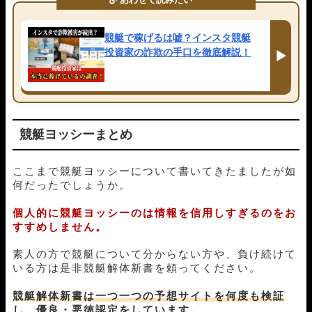
11月22日宮島02R
1-4-6
18,000円
23,200円
129%
11月21日常滑06R
2-1-5
18,000円
25,200円
140%
競艇で稼げるは嘘？インスタ競艇
11月17日宮島02R
1-2-5
18,000円
24,000円
133%
投資家の詐欺の手口を徹底解説！
11月16日三国12R
1-3-5
18,000円
31,500円
175%
11月15日宮島03R
5-2-3
18,000円
27,800円
154%
11月14日宮島05R
4-2-1
18,000円
0円
0%
11月13日住之江10R
1-5-3
18,000円
91,200円
507%
11月12日丸亀09R
1-2-3
18,000円
28,800円
160%
競艇ヨッシーまとめ
11月11日丸亀07R
1-4-3
18,000円
42,000円
233%
11月10日若松12R
1-3-2
18,000円
21,200円
118%
11月09日徳山12R
1-3-5
18,000円
44,800円
249%
ここまで競艇ヨッシーについて書いてきたましたが如
11月07日蒲郡06R
5-6-1
18,000円
54,600円
303%
何だったでしょうか。
11月06日蒲郡11R
1-5-2
18,000円
52,000円
289%
11月05日若松04R
1-3-6
18,000円
21,800円
121%
個人的に競艇ヨッシーのは情報を信用しすぎるのをお
すすめしません。
11月04日常滑09R
2-3-1
18,000円
0円
0%
10月31日びわこ05R
1-5-4
18,000円
24,400円
136%
素人の方で競艇について分からない方や、負け続けて
10月30日大村08R
1-3-4
18,000円
44,800円
249%
いる方は是非競艇解体新書を頼ってください。
10月27日芦屋06R
2-1-5
18,000円
20,400円
113%
10月26日常滑07R
2-3-6
18,000円
20,400円
113%
競艇解体新書は一つ一つの予想サイトを何度も検証
10月25日丸亀06R
2-1-3
18,000円
95,200円
529%
し、優良・悪徳認定をしています。