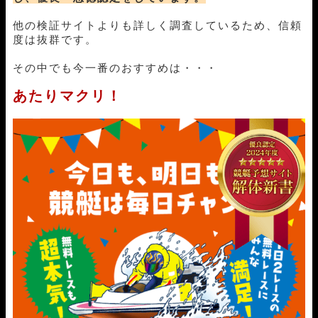
10月24日びわこ03R
6-4-1
18,000円
37,200円
207%
10月23日徳山09R
1-3-4
18,000円
22,000円
122%
他の検証サイトよりも詳しく調査しているため、信頼
10月22日蒲郡11R
1-2-4
18,000円
0円
0%
度は抜群です。
10月20日住之江06R
1-4-6
18,000円
41,200円
229%
その中でも今一番のおすすめは・・・
10月18日蒲郡04R
4-1-5
18,000円
36,300円
202%
10月15日丸亀09R
1-2-4
18,000円
27,600円
153%
あたりマクリ！
10月14日下関05R
1-4-3
18,000円
53,200円
296%
10月13日丸亀08R
1-2-4
18,000円
18,800円
104%
10月12日浜名湖05R
1-3-5
18,000円
43,600円
242%
10月10日芦屋07R
4-1-3
18,000円
0円
0%
10月07日桐生11R
2-1-3
18,000円
37,350円
208%
10月06日大村05R
4-1-6
18,000円
59,400円
330%
09月30日常滑09R
2-1-6
18,000円
80,850円
449%
09月29日浜名湖04R
1-3-5
18,000円
23,000円
128%
09月27日宮島12R
1-4-2
18,000円
28,000円
156%
09月26日桐生06R
1-2-4
18,000円
24,400円
136%
09月19日住之江08R
4-5-3
18,000円
0円
0%
09月13日福岡03R
3-1-2
18,000円
27,000円
150%
09月12日福岡01R
2-1-4
18,000円
137,100円
762%
09月11日住之江06R
1-3-4
18,000円
28,000円
156%
09月09日三国11R
1-4-3
18,000円
37,800円
210%