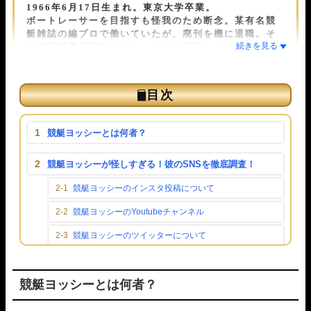
1966年6月17日生まれ。東京大学卒業。
ボートレーサーを目指す
も怪我のため断念。
某有名競
艇雑誌の編プロ
で働いていたが、廃刊を機に退職。そ
の後
競艇予想屋
兼ライターとして活動をする中で福岡
と出会う。
過去に自分も競艇予想サイトに騙されたことがあるこ
とから「被害者を減らしたい」という福岡の思いに共
目次
感。
毎日200以上の競艇予想サイトを検証し、
競艇歴30年
と元プロ予想師の経験と知見で「本物」の競艇予想サ
競艇ヨッシーとは何者？
イトを日々研究し続ける。
競艇予想サイト解体新書では主に検証記事を担当す
競艇ヨッシーが怪しすぎる！彼のSNSを徹底調査！
る。
競艇ヨッシーのインスタ投稿について
競艇ヨッシーのYoutubeチャンネル
競艇ヨッシーのツイッターについて
競艇ヨッシーの公式LINEを調査！
競艇ヨッシーとは何者？
競艇ヨッシーの評判は？口コミやツイートを調査