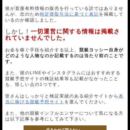
01月05日尼崎07R
1-5-3
18,000円
56,800円
316%
01月03日宮島03R
1-2-5
18,000円
27,200円
151%
彼が直接有料情報の販売を行っている訳ではありませ
12月31日桐生08R
5-4-1
18,000円
28,500円
158%
んが、念のため
特定商取引法に基づく表記
を掲載して
いるのか確認しました。
12月29日びわこ06R
5-1-6
18,000円
32,250円
179%
12月26日びわこ05R
1-5-4
18,000円
37,600円
209%
しかし！
一切運営に関する情報は掲載さ
12月24日丸亀09R
1-2-4
18,000円
31,200円
173%
れていませんでした。
12月23日下関07R
5-4-2
18,000円
0円
0%
12月22日津06R
2-5-6
18,000円
28,350円
157%
お金を稼ぐ手段を紹介する以上、
競艇ヨッシー自身が
12月21日唐津07R
4-1-2
18,000円
132,600円
737%
どのような人物なのか記載するのは当たり前のことで
12月19日下関05R
1-2-4
18,000円
44,800円
249%
す。
12月16日住之江07R
1-2-3
18,000円
24,200円
134%
12月15日蒲郡12R
1-2-4
18,000円
21,200円
118%
また、彼のLINEやインスタグラムにはおすすめする
12月14日宮島10R
1-2-4
18,000円
30,000円
167%
競艇予想サイトの検証結果等も記載がなかったこと
12月13日常滑02R
5-1-3
18,000円
41,400円
230%
も、怪しい点の1つです。
12月12日蒲郡08R
3-5-6
18,000円
0円
0%
皆さんはしっかりと検証実績のある紹介サイトから
本
12月11日蒲郡07R
3-4-1
18,000円
27,000円
150%
当に稼げる競艇予想サイト
を選んでください。
12月08日丸亀12R
1-2-3
18,000円
19,200円
107%
12月02日津08R
1-5-2
18,000円
46,200円
257%
また、他の競艇インフルエンサーについて気になる方
12月01日鳴門06R
4-2-1
18,000円
87,900円
488%
は以下記事を参考にしてみて下さい。
11月28日丸亀07R
2-1-5
18,000円
23,600円
131%
11月27日徳山07R
1-5-2
18,000円
0円
0%
あわせて読みたい