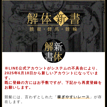
03月14日蒲郡07R
1-3-4
20,000円
24,400円
122%
03月13日若松08R
2-1-3
20,000円
25,200円
126%
03月11日福岡01R
1-3-2
20,000円
25,400円
127%
03月09日江戸川03R
1-4-2
20,000円
60,000円
300%
03月08日唐津07R
2-1-3
20,000円
0円
0%
03月06日唐津06R
1-2-3
20,000円
28,400円
142%
03月05日芦屋06R
3-1-6
20,000円
50,000円
250%
03月04日芦屋11R
1-4-3
20,000円
25,800円
129%
03月02日浜名湖12R
1-2-4
20,000円
27,600円
138%
02月27日徳山08R
2-1-5
20,000円
24,200円
121%
02月25日桐生09R
1-2-3
20,000円
26,800円
134%
02月22日蒲郡06R
1-3-6
20,000円
22,400円
112%
02月20日尼崎05R
2-5-6
20,000円
0円
0%
※LINE公式アカウントがシステムの不具合により、
02月18日桐生07R
3-1-2
20,000円
52,400円
262%
2025年6月18日から新しいアカウントになっていま
02月16日唐津08R
4-1-5
20,000円
30,400円
152%
す。
既に登録の方にはお手数ですが、下記から再度登録を
02月15日児島05R
1-4-5
20,000円
42,800円
214%
お願いします。
02月14日徳山08R
2-1-6
20,000円
43,200円
216%
02月12日蒲郡07R
1-4-2
20,000円
27,600円
138%
競艇には、言わずとしれた「
稼ぎやすいレース
」が存
02月08日若松05R
1-4-2
20,000円
22,800円
114%
在します。
02月07日丸亀07R
1-2-6
20,000円
42,000円
210%