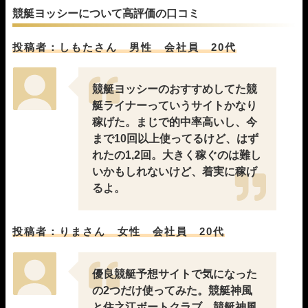
05月31日徳山12R
1-2-4
18,000円
26,800円
149%
競艇ヨッシーについて高評価の口コミ
05月30日住之江10R
1-2-4
18,000円
22,400円
124%
05月29日蒲郡07R
1-4-3
18,000円
18,600円
103%
投稿者：しもたさん 男性 会社員 20代
05月28日三国07R
1-3-2
18,000円
23,600円
131%
05月23日三国09R
1-3-5
18,000円
19,200円
107%
05月18日宮島12R
1-3-2
18,000円
35,200円
196%
競艇ヨッシーのおすすめしてた競
05月17日三国10R
1-2-3
18,000円
23,600円
131%
艇ライナーっていうサイトかなり
05月16日桐生07R
1-3-2
18,000円
24,800円
138%
稼げた。まじで的中率高いし、今
05月15日芦屋07R
4-2-1
18,000円
0円
0%
まで10回以上使ってるけど、はず
05月13日蒲郡06R
1-2-5
18,000円
21,600円
120%
れたの1,2回。大きく稼ぐのは難し
05月12日若松09R
1-3-4
18,000円
52,400円
291%
いかもしれないけど、着実に稼げ
05月09日尼崎08R
1-2-4
18,000円
25,600円
142%
るよ。
05月07日児島02R
1-2-4
18,000円
18,900円
105%
05月06日尼崎07R
2-1-4
18,000円
57,900円
322%
05月05日びわこ05R
1-2-6
18,000円
0円
0%
投稿者：りまさん 女性 会社員 20代
05月04日三国07R
3-2-4
18,000円
46,800円
260%
05月02日鳴門10R
1-3-2
18,000円
33,200円
184%
04月30日福岡01R
3-2-1
18,000円
28,050円
156%
優良競艇予想サイトで気になった
04月29日大村04R
1-3-4
18,000円
28,000円
156%
の2つだけ使ってみた。競艇神風
04月27日唐津07R
1-2-5
18,000円
25,400円
141%
と住之江ボートクラブ。競艇神風