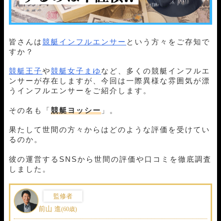
皆さんは
競艇インフルエンサー
という方々をご存知で
すか？
競艇王子
や
競艇女子まゆ
など、多くの競艇インフルエ
ンサーが存在しますが、今回は一際異様な雰囲気が漂
うインフルエンサーをご紹介します。
その名も「
競艇ヨッシー
」。
果たして世間の方々からはどのような評価を受けてい
るのか。
彼の運営するSNSから世間の評価や口コミを徹底調査
しました。
監修者
前山 進
(60歳)