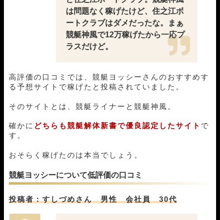
04月26日児島02R
2-1-3
18,000円
0円
0%
は問題なく稼げたけど、住之江ボ
04月25日浜名湖02R
1-2-3
18,000円
24,300円
135%
ートクラブはダメだったな。まぁ
04月24日福岡02R
4-1-2
18,000円
74,400円
413%
競艇神風で12万稼げたから一応プ
04月22日びわこ07R
1-3-2
18,000円
36,800円
204%
04月20日常滑03R
1-4-3
18,000円
37,600円
209%
ラスだけど。
04月19日若松12R
1-2-3
18,000円
26,400円
147%
04月18日住之江08R
1-2-4
18,000円
32,000円
178%
高評価の口コミでは、競艇ヨッシーさんのおすすめす
04月17日住之江07R
1-3-2
18,000円
0円
0%
る予想サイトで稼げたと投稿されていました。
04月16日住之江05R
1-4-2
18,000円
49,400円
274%
04月15日宮島07R
4-1-2
18,000円
116,000円
644%
そのサイトとは、競艇ライナーと競艇神風。
04月14日浜名湖04R
1-2-3
18,000円
19,500円
108%
04月13日大村05R
1-4-6
18,000円
22,600円
126%
確かに
どちらも競艇解体新書で優良認定したサイト
で
04月11日平和島05R
1-3-6
18,000円
34,400円
191%
す。
04月08日蒲郡09R
1-2-3
18,000円
21,600円
120%
04月07日津07R
1-2-5
18,000円
23,000円
128%
おそらく稼げたのは本当でしょう。
04月06日常滑02R
1-2-6
18,000円
0円
0%
競艇ヨッシーについて低評価の口コミ
04月05日福岡03R
3-1-2
18,000円
30,000円
167%
04月04日住之江09R
1-2-4
18,000円
44,800円
249%
04月03日宮島06R
3-1-2
18,000円
69,000円
383%
投稿者：すしづめさん 男性 会社員 30代
04月02日丸亀06R
1-5-2
18,000円
29,600円
164%
04月01日桐生08R
5-1-4
18,000円
111,200円
618%