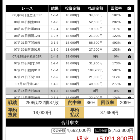
レース
結果
投資金額
払戻金額
回収率
08月06日住之江05R
1-6-4
18,000円
34,600円
192%
08月04日桐生08R
1-4-3
18,000円
52,500円
292%
08月02日芦屋08R
1-2-4
18,000円
19,800円
110%
08月01日福岡12R
1-2-5
18,000円
21,900円
122%
07月31日下関06R
3-1-5
18,000円
88,800円
493%
07月30日常滑01R
1-3-6
18,000円
27,600円
153%
07月28日平和島02R
1-4-2
18,000円
0円
0%
07月26日鳴門10R
1-2-4
18,000円
31,200円
173%
07月24日福岡01R
1-5-4
18,000円
104,700円
582%
07月21日下関10R
1-6-2
18,000円
21,000円
117%
07月18日津04R
1-4-2
18,000円
49,800円
277%
07月15日大村04R
5-1-3
18,000円
0円
0%
07月13日唐津06R
2-1-4
18,000円
22,400円
124%
戦績
259戦222勝37敗
的中率
86%
回収率
209%
07月12日鳴門10R
1-2-6
18,000円
72,800円
404%
平均
平均
07月11日丸亀08R
2-1-3
18,000円
64,050円
356%
18,000円
37,659円
投資
払戻
07月08日徳山11R
1-3-4
18,000円
46,800円
260%
合計収支
07月04日浜名湖02R
1-2-4
18,000円
24,000円
133%
4,662,000円
9,753,800円
07月01日児島06R
3-5-6
18,000円
0円
0%
収支 +5,091,800円
06月28日平和島12R
1-2-4
18,000円
31,050円
173%