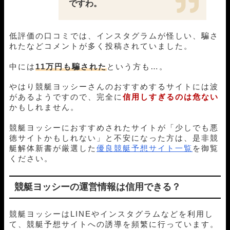
ですわ。
02月08日徳山12R
1-3-2
18,000円
29,600円
164%
02月06日丸亀10R
1-2-4
18,000円
24,400円
136%
02月04日平和島03R
5-1-3
18,000円
29,700円
165%
低評価の口コミでは、インスタグラムが怪しい、騙さ
02月03日江戸川04R
4-5-6
18,000円
0円
0%
れたなどコメントが多く投稿されていました。
02月02日下関06R
1-3-2
18,000円
37,200円
207%
02月01日尼崎03R
1-3-2
18,000円
23,400円
130%
中には
11万円も騙された
という方も…。
01月31日芦屋10R
1-3-2
18,000円
26,800円
149%
01月30日下関04R
1-4-2
18,000円
30,000円
167%
やはり競艇ヨッシーさんのおすすめするサイトには波
01月28日若松03R
1-4-2
18,000円
27,900円
155%
があるようですので、完全に
信用しすぎるのは危ない
かもしれません。
01月27日住之江05R
1-6-3
18,000円
54,800円
304%
01月26日若松07R
1-2-4
18,000円
0円
0%
競艇ヨッシーにおすすめされたサイトが「少しでも悪
01月24日三国08R
3-2-4
18,000円
76,600円
426%
徳サイトかもしれない」と不安になった方は、是非競
01月22日戸田05R
4-2-1
18,000円
74,400円
413%
艇解体新書が厳選した
優良競艇予想サイト一覧
を御覧
01月21日戸田03R
1-2-4
18,000円
42,300円
235%
ください。
01月20日大村05R
1-2-5
18,000円
29,600円
164%
01月19日浜名湖02R
1-2-4
18,000円
20,200円
112%
競艇ヨッシーの運営情報は信用できる？
01月16日鳴門07R
1-3-2
18,000円
51,200円
284%
01月13日尼崎06R
1-4-6
18,000円
0円
0%
01月07日下関10R
4-1-2
18,000円
52,400円
291%
競艇ヨッシーはLINEやインスタグラムなどを利用し
01月06日下関08R
2-1-5
18,000円
136,400円
758%
て、競艇予想サイトへの誘導を頻繁に行っています。