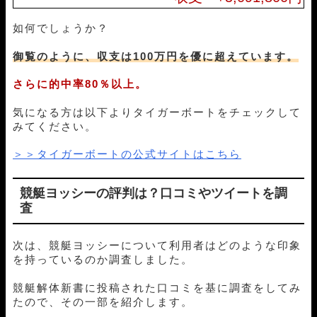
06月27日尼崎05R
4-1-5
18,000円
27,450円
153%
如何でしょうか？
06月26日宮島01R
3-1-6
18,000円
21,200円
118%
06月25日尼崎02R
2-4-1
18,000円
20,850円
116%
御覧のように、収支は100万円を優に超えています。
06月23日下関07R
2-1-4
18,000円
24,800円
138%
06月22日宮島01R
1-2-3
18,000円
39,000円
217%
さらに的中率80％以上。
06月20日蒲郡11R
1-5-3
18,000円
0円
0%
06月19日宮島04R
4-1-3
18,000円
69,000円
383%
気になる方は以下よりタイガーボートをチェックして
06月18日多摩川12R
1-5-4
18,000円
31,200円
173%
みてください。
06月15日児島01R
4-1-5
18,000円
29,100円
162%
＞＞タイガーボートの公式サイトはこちら
06月14日唐津12R
1-2-4
18,000円
28,800円
160%
06月13日浜名湖04R
1-5-2
18,000円
24,200円
134%
06月12日若松10R
1-3-2
18,000円
27,000円
150%
競艇ヨッシーの評判は？口コミや
ツイート
を調
06月11日唐津06R
1-2-3
18,000円
34,800円
193%
査
06月09日宮島06R
3-1-4
18,000円
0円
0%
06月07日芦屋11R
1-2-4
18,000円
41,600円
231%
次は、競艇ヨッシーについて利用者はどのような印象
06月06日桐生10R
1-2-3
18,000円
50,000円
278%
を持っているのか調査しました。
06月05日若松08R
2-1-3
18,000円
41,200円
229%
06月04日多摩川11R
1-4-2
18,000円
40,200円
223%
競艇解体新書に投稿された口コミを基に調査をしてみ
06月02日桐生07R
1-5-3
18,000円
27,000円
150%
たので、その一部を紹介します。
06月01日多摩川11R
4-1-3
18,000円
0円
0%