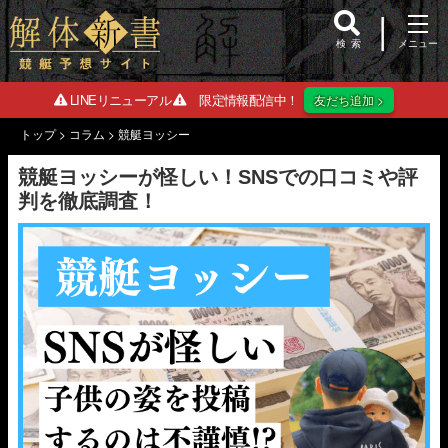
検索
LINEリニューアル
限定情報配信中！
友だち追加 >
トップ
>
コラム
>
競艇ヨッシー
競艇ヨッシーが怪しい！SNSでの口コミや評
判を徹底調査！