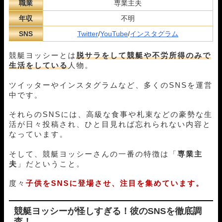
職業
専業主夫
年収
不明
SNS
Twitter
/
YouTube
/
インスタグラム
競艇ヨッシーとは
脱サラをして競艇や不労所得のみで
生活をしている
人物。
ツイッターやインスタグラムなど、多くのSNSを運営
中です。
それらのSNSには、高級な食事や札束などの豪勢な生
活が日々投稿され、ひと目見れば忘れられない内容と
なっています。
そして、競艇ヨッシーさんの一番の特徴は「
専業主
夫
」だということ。
度々
子供をSNSに登場させ、注目を集めています。
競艇ヨッシーが怪しすぎる！彼のSNSを徹底調
査！