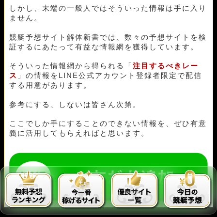
02月06日住之江07R
1-2-3
20,000円
33,600円
168%
しかし、末端の一般人ではそういった情報は手に入り
02月05日平和島05R
2-1-3
20,000円
0円
0%
ません。
02月04日丸亀08R
1-2-4
20,000円
32,000円
160%
02月02日蒲郡08R
1-2-5
20,000円
32,800円
164%
競艇予想サイト解体新書では、数々の予想サイトを検
証するにあたって有益な情報網を獲得しています。
02月01日蒲郡09R
4-5-1
20,000円
70,000円
350%
01月30日児島01R
1-6-4
20,000円
137,600円
688%
そういった情報網から得られる「
注目するべきレー
01月28日若松05R
1-2-3
20,000円
30,400円
152%
ス
」の情報をLINE公式アカウント登録者限定で配信
01月26日福岡04R
1-4-5
20,000円
78,000円
390%
する用意があります。
01月24日児島12R
1-3-4
20,000円
24,400円
122%
01月23日大村07R
2-4-1
20,000円
0円
0%
参考にする、しないは皆さん次第。
01月22日大村09R
3-1-2
20,000円
88,800円
444%
01月19日唐津08R
1-4-3
20,000円
39,600円
198%
ここでしか手にすることのできない情報を、ぜひ有意
01月18日若松08R
1-2-3
20,000円
20,400円
102%
義に活用してもらえればと思います。
01月17日鳴門06R
2-1-5
20,000円
32,000円
160%
01月16日津02R
1-5-2
20,000円
35,600円
178%
01月12日宮島07R
1-2-3
20,000円
35,800円
179%
01月11日若松04R
4-1-5
20,000円
0円
0%
01月10日蒲郡04R
3-1-5
20,000円
45,600円
228%
01月09日尼崎07R
1-2-3
20,000円
23,200円
116%
01月07日蒲郡07R
4-1-2
20,000円
65,800円
329%
01月04日びわこ06R
1-4-3
20,000円
34,400円
172%