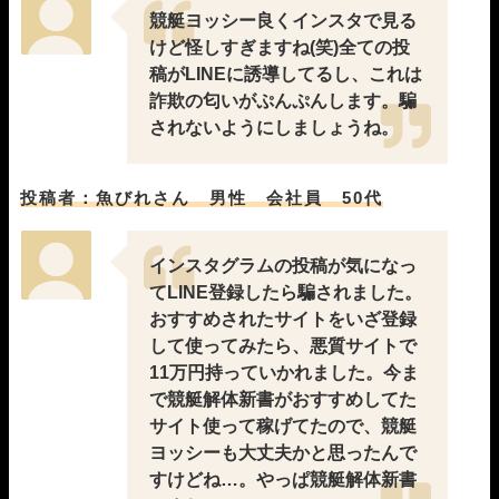
競艇ヨッシー良くインスタで見る
03月30日丸亀05R
1-2-3
18,000円
36,600円
203%
03月26日福岡03R
1-3-5
18,000円
34,500円
192%
けど怪しすぎますね(笑)全ての投
03月25日住之江11R
1-4-2
18,000円
21,000円
117%
稿がLINEに誘導してるし、これは
03月23日徳山09R
3-5-4
18,000円
0円
0%
詐欺の匂いがぷんぷんします。騙
03月20日桐生05R
4-1-6
18,000円
36,400円
202%
されないようにしましょうね。
03月17日尼崎03R
1-2-6
18,000円
30,150円
168%
03月15日鳴門12R
1-2-5
18,000円
44,800円
249%
03月14日浜名湖12R
1-2-5
18,000円
67,600円
376%
投稿者：魚びれさん 男性 会社員 50代
03月11日宮島04R
1-4-6
18,000円
35,700円
198%
03月09日桐生07R
1-2-3
18,000円
30,800円
171%
インスタグラムの投稿が気になっ
03月07日唐津08R
1-3-4
18,000円
0円
0%
03月06日蒲郡04R
1-2-3
18,000円
25,400円
141%
てLINE登録したら騙されました。
03月05日福岡03R
1-5-3
18,000円
56,800円
316%
おすすめされたサイトをいざ登録
03月03日児島05R
1-3-2
18,000円
19,650円
109%
して使ってみたら、悪質サイトで
03月02日徳山07R
1-3-2
18,000円
46,200円
257%
11万円持っていかれました。今ま
02月24日住之江08R
1-6-5
18,000円
131,600円
731%
で競艇解体新書がおすすめしてた
02月20日下関09R
1-4-3
18,000円
48,000円
267%
サイト使って稼げてたので、競艇
02月19日唐津08R
4-3-6
18,000円
0円
0%
ヨッシーも大丈夫かと思ったんで
02月17日びわこ02R
1-4-5
18,000円
41,400円
230%
すけどね…。やっぱ競艇解体新書
02月10日多摩川03R
1-3-2
18,000円
40,800円
227%