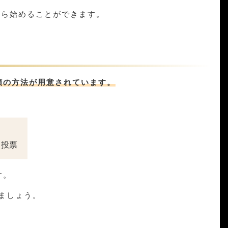
から始めることができます。
類の方法が用意されています。
ら投票
す。
ましょう。