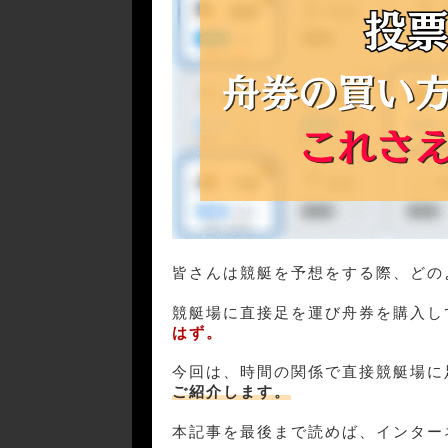
皆さんは競艇を予想をする際、どの
競艇場に直接足を運び舟券を購入し
はず。
今回は、時間の関係で直接競艇場に
ご紹介します。
本記事を最後まで読めば、インター