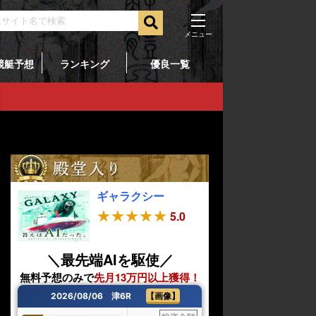
競艇予想
ランキング
優良一覧
ギャラクシー
AT
5.0
＼最先端AIを駆使／
＼
1週間で30
無料予想のみで
先月13万円以上獲得！
とにかく
当てて稼ぎ
ト
2026/08/06 津6R
【画像】
2026/08/06 