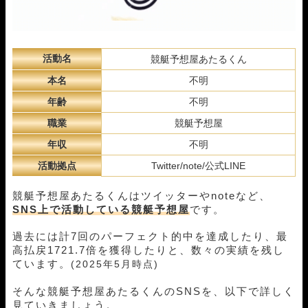
活動名
競艇予想屋あたるくん
本名
不明
年齢
不明
職業
競艇予想屋
年収
不明
活動拠点
Twitter/note/公式LINE
競艇予想屋あたるくんはツイッターやnoteなど、
SNS上で活動している競艇予想屋
です。
過去には計7回のパーフェクト的中を達成したり、最
高払戻1721.7倍を獲得したりと、数々の実績を残し
ています。
(2025年5月時点)
そんな競艇予想屋あたるくんのSNSを、以下で詳しく
見ていきましょう。