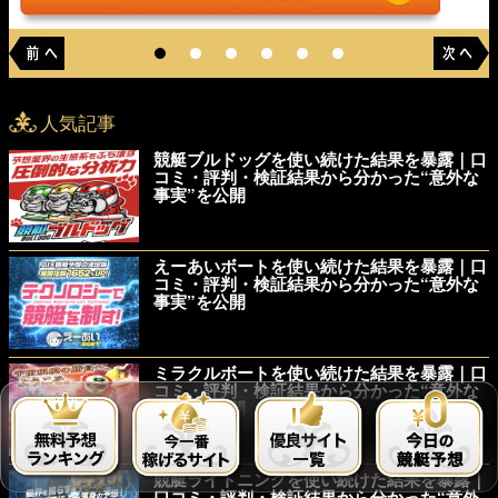
人気記事
競艇ブルドッグを使い続けた結果を暴露｜口
コミ・評判・検証結果から分かった“意外な
事実”を公開
えーあいボートを使い続けた結果を暴露｜口
コミ・評判・検証結果から分かった“意外な
事実”を公開
ミラクルボートを使い続けた結果を暴露｜口
コミ・評判・検証結果から分かった“意外な
事実”を公開
競艇ライトニングを使い続けた結果を暴露｜
口コミ・評判・検証結果から分かった“意外