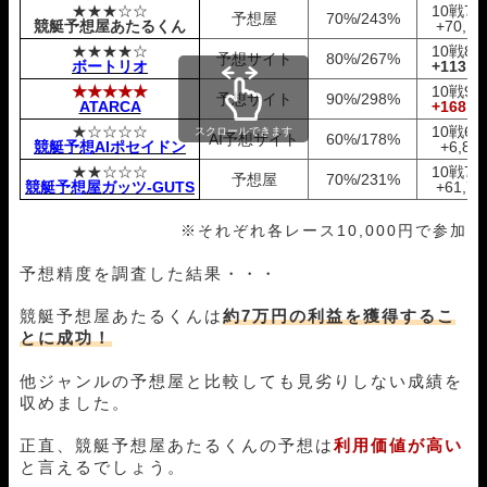
★★★☆☆
10戦7
予想屋
70%/243%
競艇予想屋あたるくん
+70,1
★★★★☆
10戦8
予想サイト
80%/267%
ボートリオ
+113,6
★★★★★
10戦9
予想サイト
90%/298%
ATARCA
+168,2
★☆☆☆☆
10戦6
スクロールできます
AI予想サイト
60%/178%
競艇予想AIポセイドン
+6,80
★★☆☆☆
10戦7
予想屋
70%/231%
競艇予想屋ガッツ-GUTS
+61,7
※それぞれ各レース10,000円で参加
予想精度を調査した結果・・・
競艇予想屋あたるくんは
約7万円の利益を獲得するこ
とに成功！
他ジャンルの予想屋と比較しても見劣りしない成績を
収めました。
正直、競艇予想屋あたるくんの予想は
利用価値が高い
と言えるでしょう。