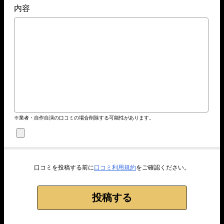
内容
※業者・自作自演の口コミの場合削除する可能性があります。
口コミを投稿する前に
口コミ利用規約
をご確認ください。