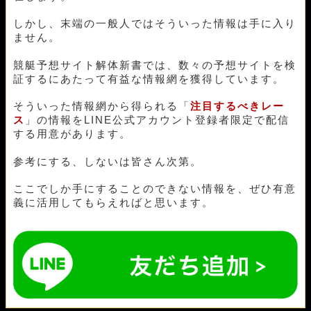
しかし、末端の一般人ではそういった情報は手に入り
ません。
競艇予想サイト解体新書では、数々の予想サイトを検
証するにあたって有益な情報網を獲得しています。
そういった情報網から得られる「
注目するべきレー
ス
」の情報をLINE公式アカウント登録者限定で配信
する用意があります。
参考にする、しないは皆さん次第。
ここでしか手にすることのできない情報を、ぜひ有意
義に活用してもらえればと思います。