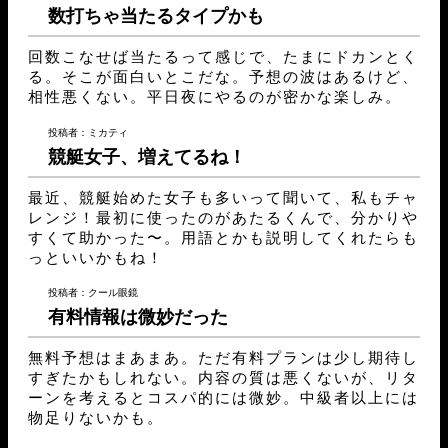
数打ちゃ当たるタイプかも
回数こなせば当たるって感じで、たまにドカンとく
る。そこが面白いとこだな。予想の波はあるけど、
相性悪くない。平日夜にやるのが密かな楽しみ。
投稿者：ミカティ
競艇女子、増えてるね！
最近、競艇始めた女子も多いって聞いて、私もチャ
レンジ！最初に使ったのがあたるくんで、分かりや
すくて助かった〜。用語とかも説明してくれたらも
っといいかもね！
投稿者：クール眼鏡
有料情報は微妙だった
無料予想はまあまあ。ただ有料プランは少し期待し
すぎたかもしれない。内容の質は悪くないが、リタ
ーンを考えるとコスパ的には微妙。中級者以上には
物足りないかも。