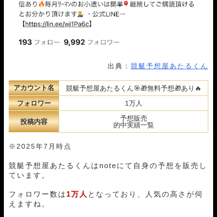
出典：
競艇予想屋あたるくん
アカウント名
競艇予想屋あたるくん🎯🎁無料予想🎁あり🔥
フォロワー
1万人
予想販売
投稿内容
的中実績一覧
※2025年7月時点
競艇予想屋あたるくんはnoteにて自身の予想を販売し
ています。
フォロワー数は
1万人
となっており、人気の高さが伺
えますね。