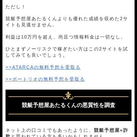
ただし！
競艇予想屋あたるくんよりも優れた成績を収めた2サ
イトも見逃せません。
利益は10万円を超え、尚且つ情報料金は一切なし。
ひとまずノーリスクで稼ぎたい方はこの2サイトを試
してみても良いでしょう。
>>ATARCAの無料予想を受取る
>>ボートリオの無料予想を受取る
競艇予想屋あたるくんの悪質性を調査
ネット上の口コミでもあったように、
競艇予想屋=詐
欺
と思われている方も多いかもしれません。