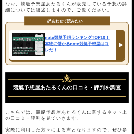
なお、競艇予想屋あたるくんが販売している予想の詳
細については後述しますので、ご覧ください。
あわせて読みたい
note競艇予想ランキングTOP10！
本物に儲かるnote競艇予想屋はコ
レだ！
競艇予想屋あたるくんの口コミ・評判を調査
こちらでは、競艇予想屋あたるくんに関するネット上
の口コミ・評判を見ていきます。
実際に利用した方々による声となりますので、ぜひ参