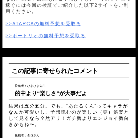
稼ぐには今回の検証でご紹介した以下2サイトをご利
用ください。
>>ATARCAの無料予想を受取る
>>ボートリオの無料予想を受取る
この記事に寄せられたコメント
投稿者：ぴよぴよ先生
的中より“楽しさ”が大事だよ
結果は五分五分。でも、“あたるくん”ってキャラが
なんか可愛いし、予想読むのが楽しい（笑）娯楽と
して見るなら全然アリ！ガチ勢よりエンジョイ勢向
きかもね〜。
投稿者：タロさん