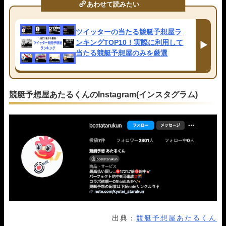
あわせて読みたい
ツイッターの当たる競艇予想屋ラ
ンキングTOP10！実際に利用して
当たる競艇予想屋のみを厳選
競艇予想屋あたるくんのInstagram(インスタグラム)
出典：
競艇予想屋あたるくん