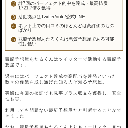
計7回のパーフェクト的中を達成・最高払戻
1721.7倍を獲得
活動拠点はTwitter/note/公式LINE
ネット上での口コミのほとんどは高評価のもの
ばかり
競艇予想屋あたるくんは悪質予想屋である可能
性は低い
競艇予想屋あたるくんはツイッターで活動する競艇予
想屋です。
過去にはパーフェクト達成や高配当を連発といった
数々の偉業を成し遂げた知る人ぞ知る予想屋。
実際に今回の検証でも見事プラス収支を獲得し、安全
性も◎。
利用しても問題ない競艇予想屋だと判断することがで
きました。
なお、競艇予想屋あたるくんよりもノーリスク、且つ