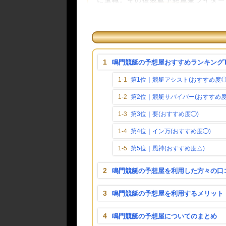
に退職。その後
競艇予想屋
兼ライター
過去に自分も競艇予想サイトに騙され
の思いに共感。
毎日200以上の競艇予想サイトを検証
競艇予想サイトを日々研究し続ける。
競艇予想サイト解体新書では主に検証
鳴門競艇の予想屋おすすめランキングT
第1位｜競艇アシスト(おすすめ度◎
第2位｜競艇サバイバー(おすすめ度
第3位｜要(おすすめ度◯)
第4位｜イン万(おすすめ度◯)
第5位｜風神(おすすめ度△)
鳴門競艇の予想屋を利用した方々の口
鳴門競艇の予想屋を利用するメリット
鳴門競艇の予想屋についてのまとめ