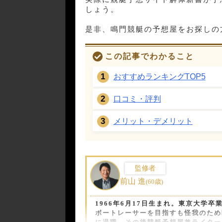
しょう。
是非、鳴門競艇の予想屋をお探しの
この記事でわかること
おすすめランキングTOP5
口コミ・評判
メリット・デメリット
監修者
前山 進
(60歳)
1966年6月17日生まれ。東京大学卒
ボートレーサーを目指す
も怪我のため