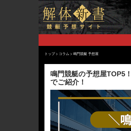
トップ
>
コラム
>
鳴門競艇 予想屋
鳴門競艇の予想屋TOP
でご紹介！