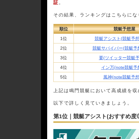
証
。
その結果、ランキングはこちらにな
順位
競艇予想屋
1位
競艇アシスト(競艇予想
2位
競艇サバイバー(競艇予
3位
要(ツイッター競艇予
4位
イン万(note競艇予
5位
風神(note競艇予想
上記は鳴門競艇において高成績を収
以下で詳しく見ていきましょう。
第1位｜競艇アシスト(おすすめ度◎