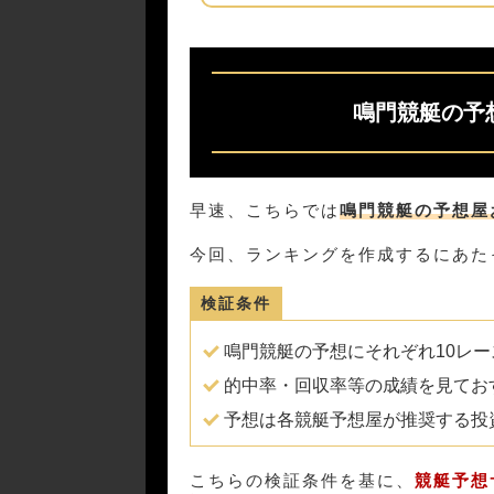
鳴門競艇の予
早速、こちらでは
鳴門競艇の予想屋
今回、ランキングを作成するにあた
検証条件
鳴門競艇の予想にそれぞれ10レー
的中率・回収率等の成績を見てお
予想は各競艇予想屋が推奨する投
こちらの検証条件を基に、
競艇予想