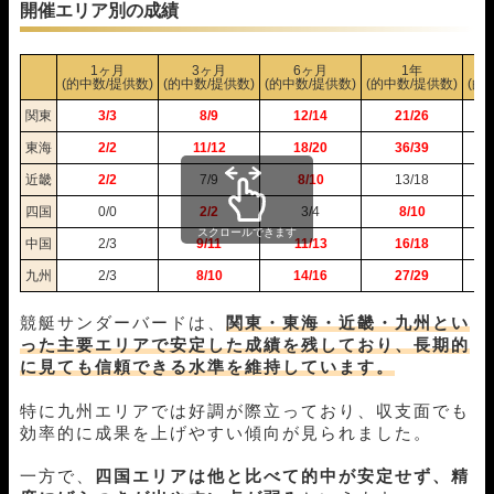
07月19日宮島12R
1-2-5
20,000円
27,600円
138%
開催エリア別の成績
07月17日下関02R
1-3-5
20,000円
35,200円
176%
07月14日平和島12R
1-5-3
20,000円
58,000円
290%
1ヶ月
3ヶ月
6ヶ月
1年
07月12日平和島11R
3-4-1
20,000円
136,000円
680%
(的中数/提供数)
(的中数/提供数)
(的中数/提供数)
(的中数/提供数)
(的
07月11日浜名湖02R
3-4-6
20,000円
0円
0%
関東
3/3
8/9
12/14
21/26
07月09日桐生08R
5-1-6
20,000円
82,000円
410%
07月07日住之江12R
1-3-4
20,000円
32,800円
164%
東海
2/2
11/12
18/20
36/39
07月04日びわこ05R
1-3-2
20,000円
72,400円
362%
近畿
2/2
7/9
8/10
13/18
06月30日唐津05R
1-3-4
20,000円
36,800円
184%
四国
0/0
2/2
3/4
8/10
06月27日桐生10R
1-4-2
20,000円
42,400円
212%
スクロールできます
中国
2/3
9/11
11/13
16/18
06月23日児島05R
1-6-3
20,000円
36,800円
184%
06月19日常滑07R
1-5-3
20,000円
33,200円
166%
九州
2/3
8/10
14/16
27/29
06月18日鳴門10R
1-2-6
20,000円
0円
0%
06月16日浜名湖04R
1-2-4
20,000円
24,800円
124%
競艇サンダーバードは、
関東・東海・近畿・九州とい
06月12日福岡11R
1-2-4
20,000円
23,200円
116%
った主要エリアで安定した成績を残しており、長期的
に見ても信頼できる水準を維持しています。
06月11日丸亀08R
1-2-5
20,000円
25,200円
126%
06月06日唐津05R
1-6-3
20,000円
129,600円
648%
特に九州エリアでは好調が際立っており、収支面でも
06月05日浜名湖03R
3-1-6
20,000円
40,400円
202%
効率的に成果を上げやすい傾向が見られました。
06月02日住之江08R
1-3-2
20,000円
42,000円
210%
05月30日芦屋07R
1-4-2
20,000円
103,200円
516%
一方で、
四国エリアは他と比べて的中が安定せず、精
05月29日下関05R
4-6-3
20,000円
0円
0%