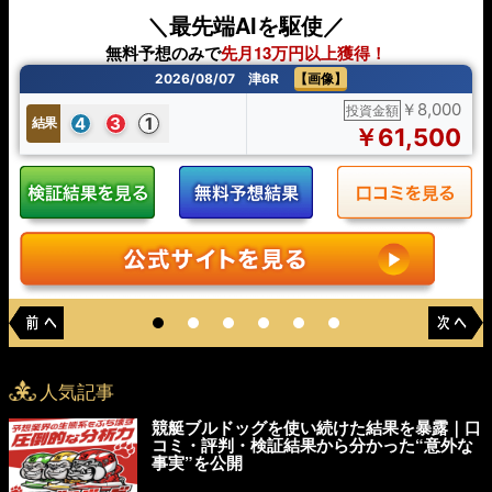
＼最先端AIを駆使／
無料予想のみで
先月13万円以上獲得！
2026/08/07 津6R
【画像】
￥8,000
投資金額
4
3
1
結果
￥61,500
人気記事
競艇ブルドッグを使い続けた結果を暴露｜口
コミ・評判・検証結果から分かった“意外な
事実”を公開