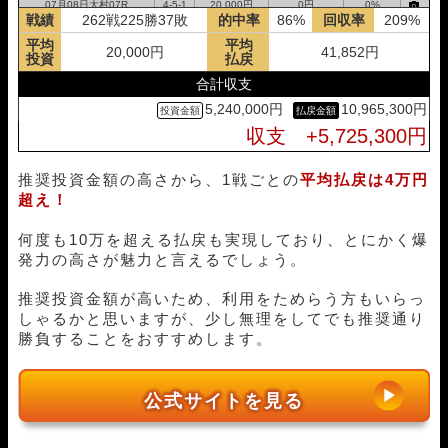
07月08日大村07R
4-5-1
20,000円
0円
0%
戦績
262戦225勝37敗
的中率
86%
回収率
209%
07月06日大村01R
3-1-4
20,000円
28,200円
141%
平均
平均
07月02日芦屋06R
1-6-2
20,000円
48,800円
244%
20,000円
41,852円
投資
払戻
07月01日戸田04R
1-5-2
20,000円
38,600円
193%
合計収支
06月29日住之江08R
3-1-2
20,000円
100,400円
502%
5,240,000円
10,965,300円
06月28日住之江03R
2-3-1
20,000円
0円
0%
収支 +5,725,300円
06月27日住之江03R
4-2-3
20,000円
53,600円
268%
06月26日宮島01R
3-1-6
20,000円
42,400円
212%
推奨投資金額の高さから、1戦ごとの
平均払戻は4万円
06月24日浜名湖04R
1-4-2
20,000円
37,600円
188%
超え！
06月22日浜名湖04R
1-2-5
20,000円
38,000円
190%
06月18日蒲郡07R
1-3-5
20,000円
20,800円
104%
何度も10万を超える払戻も実現しており、とにかく爆
06月17日桐生10R
1-3-6
20,000円
0円
0%
発力の高さが魅力と言えるでしょう。
06月15日下関02R
1-3-2
20,000円
26,800円
134%
06月12日若松08R
1-3-5
20,000円
60,800円
304%
推奨投資金額が高いため、利用をためらう方もいらっ
06月11日蒲郡09R
1-2-4
20,000円
24,400円
122%
しゃるかと思いますが、少し無理をしてでも推奨通り
06月08日常滑01R
1-5-3
20,000円
21,200円
106%
勝負することをおすすめします。
06月05日芦屋06R
2-3-6
20,000円
39,600円
198%
06月04日下関05R
3-1-2
20,000円
56,000円
280%
公式サイトを見る
06月03日住之江08R
3-1-5
20,000円
0円
0%
06月01日桐生07R
1-4-2
20,000円
71,200円
356%
05月29日蒲郡07R
1-4-3
20,000円
24,800円
124%