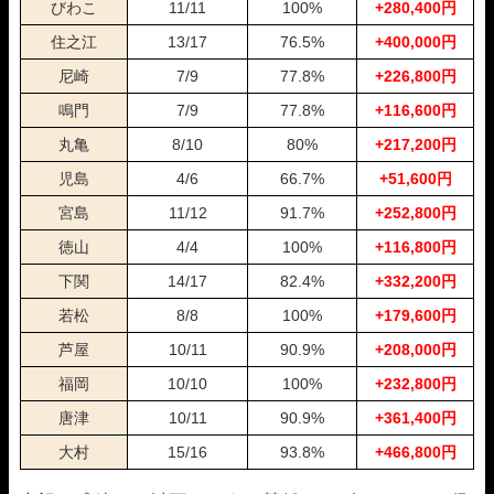
01月15日住之江09R
1-2-3
20,000円
24,000円
120%
びわこ
11/11
100%
+280,400円
01月14日戸田12R
1-3-2
20,000円
63,200円
316%
住之江
13/17
76.5%
+400,000円
01月09日津01R
1-3-2
20,000円
39,600円
198%
尼崎
7/9
77.8%
+226,800円
01月08日丸亀06R
1-3-4
20,000円
35,600円
178%
01月05日住之江04R
3-1-5
20,000円
0円
0%
鳴門
7/9
77.8%
+116,600円
01月01日津07R
4-3-5
20,000円
69,400円
347%
丸亀
8/10
80%
+217,200円
12月29日下関06R
3-1-2
20,000円
35,200円
176%
12月24日常滑08R
1-3-2
20,000円
52,000円
260%
児島
4/6
66.7%
+51,600円
12月22日蒲郡06R
1-2-6
20,000円
20,400円
102%
宮島
11/12
91.7%
+252,800円
12月19日浜名湖06R
1-3-2
20,000円
20,400円
102%
徳山
4/4
100%
+116,800円
12月18日大村06R
1-3-6
20,000円
32,000円
160%
12月17日住之江07R
3-6-5
20,000円
0円
0%
下関
14/17
82.4%
+332,200円
12月15日浜名湖03R
1-2-4
20,000円
20,400円
102%
若松
8/8
100%
+179,600円
12月12日芦屋09R
1-2-3
20,000円
46,400円
232%
12月11日浜名湖06R
1-5-2
20,000円
35,600円
178%
芦屋
10/11
90.9%
+208,000円
12月10日蒲郡08R
1-2-3
20,000円
22,800円
114%
福岡
10/10
100%
+232,800円
12月05日尼崎06R
1-3-4
20,000円
33,600円
168%
唐津
10/11
90.9%
+361,400円
11月27日常滑06R
1-4-2
20,000円
93,200円
466%
11月19日大村02R
2-1-4
20,000円
71,600円
358%
大村
15/16
93.8%
+466,800円
11月17日蒲郡11R
1-4-6
20,000円
67,600円
338%
11月13日桐生06R
2-1-5
20,000円
0円
0%