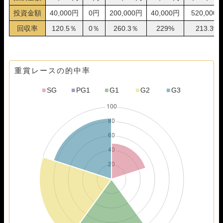
08月26日常滑04R
2-3-5
20,000円
98,400円
492%
投資金額
40,000円
0円
200,000円
40,000円
520,000
08月25日下関09R
1-3-5
20,000円
81,600円
408%
回収率
120.5％
0％
260.3％
229%
213.3%
08月25日常滑05R
1-4-5
20,000円
96,400円
482%
08月24日住之江07R
1-4-3
20,000円
91,600円
458%
08月24日津06R
1-3-4
20,000円
49,200円
246%
重賞レースの的中率
■
SG
■
PG1
■
G1
■
G2
■
G3