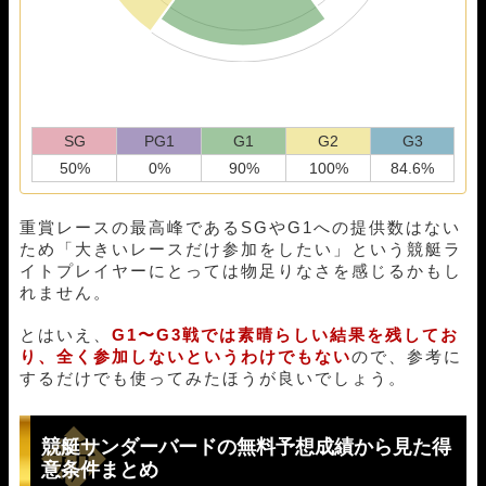
SG
PG1
G1
G2
G3
50%
0%
90%
100%
84.6%
重賞レースの最高峰であるSGやG1への提供数はない
ため「大きいレースだけ参加をしたい」という競艇ラ
イトプレイヤーにとっては物足りなさを感じるかもし
れません。
とはいえ、
G1〜G3戦では素晴らしい結果を残してお
り、全く参加しないというわけでもない
ので、参考に
するだけでも使ってみたほうが良いでしょう。
競艇サンダーバードの無料予想成績から見た得
意条件まとめ