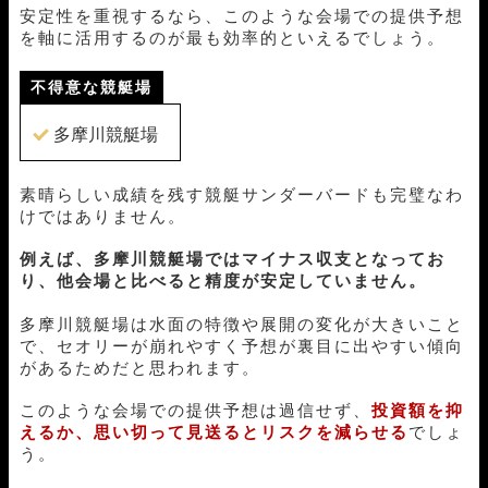
09月10日多摩川06R
3-1-2
20,000円
69,400円
347%
安定性を重視するなら、このような会場での提供予想
09月08日唐津05R
1-2-6
20,000円
27,000円
135%
を軸に活用するのが最も効率的といえるでしょう。
09月05日三国10R
3-1-5
20,000円
0円
0%
09月04日びわこ03R
1-6-3
20,000円
36,400円
182%
不得意な競艇場
09月01日福岡03R
1-3-2
20,000円
21,600円
108%
08月30日芦屋05R
1-4-3
20,000円
25,200円
126%
多摩川競艇場
08月25日大村08R
1-4-5
20,000円
43,200円
216%
08月16日福岡11R
1-3-2
20,000円
25,200円
126%
素晴らしい成績を残す競艇サンダーバードも完璧なわ
08月13日宮島05R
1-3-2
20,000円
64,800円
324%
けではありません。
08月06日鳴門10R
5-4-1
20,000円
0円
0%
08月04日蒲郡09R
1-2-3
20,000円
31,600円
158%
例えば、多摩川競艇場ではマイナス収支となってお
08月01日蒲郡08R
3-1-5
20,000円
61,600円
308%
り、他会場と比べると精度が安定していません。
07月31日蒲郡07R
1-3-4
20,000円
20,800円
104%
多摩川競艇場は水面の特徴や展開の変化が大きいこと
07月30日唐津10R
2-1-5
20,000円
79,200円
396%
で、セオリーが崩れやすく予想が裏目に出やすい傾向
07月28日桐生11R
1-3-6
20,000円
23,500円
118%
があるためだと思われます。
07月25日若松07R
3-4-5
20,000円
52,400円
262%
07月24日尼崎06R
4-1-2
20,000円
123,600円
618%
このような会場での提供予想は過信せず、
投資額を抑
07月23日びわこ04R
4-1-3
20,000円
77,600円
388%
えるか、思い切って見送るとリスクを減らせる
でしょ
07月21日津05R
1-4-6
20,000円
34,400円
172%
う。
07月20日蒲郡05R
1-2-3
20,000円
25,600円
128%