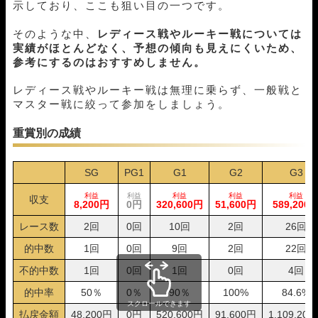
09月30日津06R
4-3-1
20,000円
0円
0%
示しており、ここも狙い目の一つです。
09月27日福岡01R
1-4-2
20,000円
40,400円
202%
そのような中、
レディース戦やルーキー戦については
09月26日津05R
1-4-2
20,000円
30,000円
150%
実績がほとんどなく、予想の傾向も見えにくいため、
09月21日下関05R
1-4-2
20,000円
24,200円
121%
参考にするのはおすすめしません。
09月19日福岡12R
1-2-4
20,000円
32,400円
162%
09月16日平和島12R
3-2-1
20,000円
0円
0%
レディース戦やルーキー戦は無理に乗らず、一般戦と
09月15日常滑06R
2-1-4
20,000円
131,600円
658%
マスター戦に絞って参加をしましょう。
09月14日鳴門09R
3-1-2
20,000円
79,800円
399%
09月12日下関05R
1-3-5
20,000円
36,000円
180%
重賞別の成績
09月09日大村08R
1-3-4
20,000円
29,600円
148%
09月06日下関04R
1-2-5
20,000円
0円
0%
SG
PG1
G1
G2
G3
09月05日宮島04R
1-5-3
20,000円
23,600円
118%
09月02日鳴門11R
1-3-4
20,000円
46,000円
230%
利益
利益
利益
利益
利益
収支
8,200円
0円
320,600円
51,600円
589,200
09月01日宮島06R
1-4-6
20,000円
48,000円
240%
08月31日宮島12R
1-3-5
20,000円
45,200円
226%
レース数
2回
0回
10回
2回
26回
08月31日鳴門05R
4-2-6
20,000円
58,400円
292%
的中数
1回
0回
9回
2回
22回
08月30日びわこ12R
1-2-4
20,000円
20,400円
102%
08月30日江戸川04R
4-2-3
20,000円
38,000円
190%
不的中数
1回
0回
1回
0回
4回
08月29日宮島12R
1-2-6
20,000円
34,000円
170%
的中率
50％
0％
90％
100%
84.6%
08月29日三国10R
2-1-4
20,000円
104,000円
520%
スクロールできます
払戻金額
48,200円
0円
520,600円
91,600円
1,109,20
08月26日住之江10R
1-3-4
20,000円
49,600円
248%