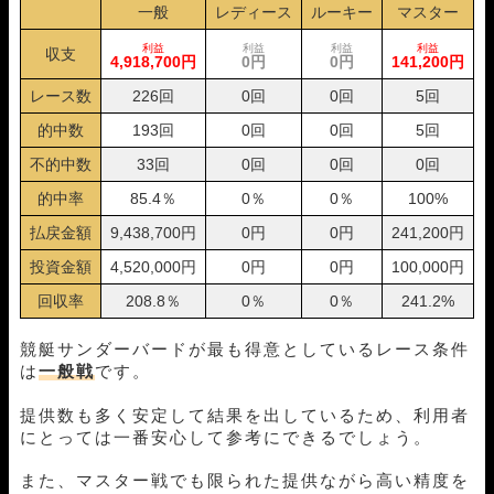
一般
レディース
ルーキー
マスター
12月04日下関07R
1-4-2
20,000円
21,600円
108%
12月02日下関05R
3-6-4
20,000円
0円
0%
利益
利益
利益
利益
収支
4,918,700円
0円
0円
141,200円
12月01日戸田05R
1-4-3
20,000円
28,800円
144%
11月30日福岡06R
2-4-3
20,000円
71,400円
357%
レース数
226回
0回
0回
5回
11月21日徳山08R
1-6-4
20,000円
72,400円
362%
的中数
193回
0回
0回
5回
11月18日桐生06R
2-3-4
20,000円
0円
0%
11月15日津05R
1-4-5
20,000円
36,800円
184%
不的中数
33回
0回
0回
0回
11月14日宮島05R
4-1-2
20,000円
78,400円
392%
的中率
85.4％
0％
0％
100%
11月09日戸田04R
3-4-1
20,000円
35,200円
176%
払戻金額
9,438,700円
0円
0円
241,200円
11月08日桐生03R
3-2-5
20,000円
0円
0%
11月07日芦屋10R
1-5-3
20,000円
21,600円
108%
投資金額
4,520,000円
0円
0円
100,000円
10月28日児島06R
1-2-5
20,000円
34,000円
170%
回収率
208.8％
0％
0％
241.2%
10月19日多摩川01R
3-1-2
20,000円
28,800円
144%
10月18日桐生03R
5-6-2
20,000円
0円
0%
競艇サンダーバードが最も得意としているレース条件
10月17日津05R
1-2-5
20,000円
23,600円
118%
は
一般戦
です。
10月13日福岡03R
2-3-1
20,000円
37,600円
188%
10月11日桐生03R
1-3-2
20,000円
39,200円
196%
提供数も多く安定して結果を出しているため、利用者
10月10日戸田07R
1-3-6
20,000円
43,600円
218%
にとっては一番安心して参考にできるでしょう。
10月07日福岡05R
2-1-4
20,000円
44,600円
223%
10月03日下関05R
1-2-3
20,000円
36,800円
184%
また、マスター戦でも限られた提供ながら高い精度を