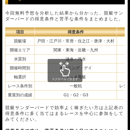
今回無料予想を分析した結果から分かった、
競艇サン
ダーバード
の得意条件と苦手な条件をまとめました。
項目
得意条件
競艇場
戸田・江戸川・常滑・住之江・唐津・大村
開催エリア
関東・東海・近畿・九州
水質別
淡水・汽水
開催時間別
モーニング・デイ
軸選択
１～４号艇
スクロールできます
レース条件別
一般戦
レデ
重賞別の成績
G1・G2・G3
競艇サンダーバードで効率よく稼ぎたい方は上記表の
得意条件に多く当てはまるレースを中心に参加をして
みてください。