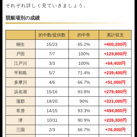
04月01日常滑06R
1-5-4
20,000円
41,600円
208%
それぞれ詳しく見ていきましょう。
03月30日大村06R
1-5-3
20,000円
30,000円
150%
03月25日浜名湖04R
1-2-3
20,000円
26,400円
132%
競艇場別の成績
03月09日桐生06R
1-2-5
20,000円
58,400円
292%
03月05日蒲郡07R
4-2-5
20,000円
0円
0%
的中数/提供数
的中率
累計収支
03月04日蒲郡07R
4-2-1
20,000円
84,600円
423%
桐生
15/23
65.2%
+400,200円
03月02日芦屋09R
5-1-2
20,000円
35,200円
176%
02月25日桐生07R
1-3-4
20,000円
24,400円
122%
戸田
7/7
100%
+129,800円
02月20日大村06R
1-3-6
20,000円
53,200円
266%
江戸川
3/3
100%
+64,400円
02月13日蒲郡06R
3-1-4
20,000円
29,600円
148%
02月12日宮島07R
2-3-6
20,000円
39,200円
196%
平和島
5/7
71.4%
+239,400円
02月09日唐津05R
1-3-2
20,000円
29,200円
146%
多摩川
4/6
66.7%
+51,000円
02月06日丸亀09R
2-1-6
20,000円
0円
0%
02月05日蒲郡08R
4-1-6
20,000円
46,400円
232%
浜名湖
15/16
93.8%
+279,400円
02月04日浜名湖05R
1-4-2
20,000円
35,600円
178%
蒲郡
18/20
90%
+321,000円
01月30日下関05R
1-3-5
20,000円
46,800円
234%
常滑
14/15
93.3%
+494,800円
01月26日多摩川03R
1-4-5
20,000円
48,000円
240%
01月21日若松09R
2-1-3
20,000円
40,400円
202%
津
10/11
90.9%
+226,300円
01月18日唐津07R
2-1-5
20,000円
98,800円
494%
三国
2/3
66.7%
+76,000円
01月16日桐生09R
5-3-1
20,000円
0円
0%