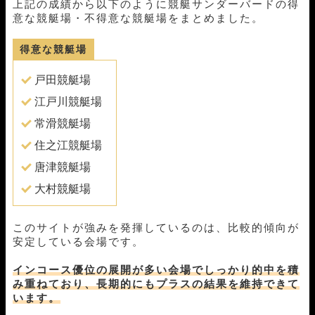
上記の成績から以下のように競艇サンダーバードの得
11月12日芦屋09R
1-3-5
20,000円
25,600円
128%
意な競艇場・不得意な競艇場をまとめました。
11月10日丸亀11R
1-2-5
20,000円
44,000円
220%
11月07日徳山09R
1-4-3
20,000円
51,600円
258%
得意な競艇場
11月06日蒲郡07R
1-4-2
20,000円
28,800円
144%
10月31日丸亀06R
3-1-4
20,000円
38,400円
192%
戸田競艇場
10月27日大村11R
1-3-4
20,000円
37,200円
186%
江戸川競艇場
10月24日桐生06R
1-2-3
20,000円
0円
0%
10月23日桐生10R
1-4-3
20,000円
72,400円
362%
常滑競艇場
10月20日丸亀12R
1-2-3
20,000円
24,800円
124%
住之江競艇場
10月17日鳴門11R
1-4-2
20,000円
30,800円
154%
唐津競艇場
10月16日蒲郡06R
1-3-5
20,000円
21,600円
108%
10月15日蒲郡09R
4-2-1
20,000円
90,400円
452%
大村競艇場
10月09日桐生06R
1-4-3
20,000円
34,400円
172%
10月03日浜名湖04R
1-4-2
20,000円
63,200円
316%
このサイトが強みを発揮しているのは、比較的傾向が
09月29日鳴門07R
1-2-6
20,000円
29,200円
146%
安定している会場です。
09月26日桐生06R
1-2-4
20,000円
24,400円
122%
09月22日桐生08R
5-3-2
20,000円
0円
0%
インコース優位の展開が多い会場でしっかり的中を積
09月18日平和島02R
1-6-4
20,000円
44,000円
220%
み重ねており、長期的にもプラスの結果を維持できて
09月17日大村03R
1-4-2
20,000円
23,600円
118%
います。
09月12日住之江11R
1-5-2
20,000円
48,800円
244%