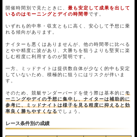
01月30日平和島03R
2-3-5
20,000円
69,200円
346%
開催時間別で見たときに、
最も安定して成果を出して
いるのはモーニングとデイの時間帯
です。
01月29日三国09R
1-2-3
20,000円
32,000円
160%
01月27日びわこ06R
1-2-4
20,000円
23,600円
118%
いずれも的中率・収支ともに高く、安心して予想に乗
01月24日下関03R
2-1-3
20,000円
76,000円
380%
れる傾向があります。
01月23日江戸川04R
1-4-2
20,000円
28,800円
144%
01月22日びわこ05R
1-4-6
20,000円
77,600円
388%
ナイターも悪くはありませんが、他の時間帯に比べる
01月20日大村07R
3-1-2
20,000円
47,200円
236%
とやや精度に波があり、大勝ちを狙うよりも堅実に楽
01月19日多摩川04R
2-1-5
20,000円
0円
0%
しむ程度に利用するのが賢明です。
01月18日丸亀07R
2-1-3
20,000円
107,600円
538%
01月15日下関12R
1-3-2
20,000円
43,600円
218%
一方、ミッドナイトは提供数自体が少なく的中も安定
01月06日びわこ02R
1-4-5
20,000円
36,000円
180%
していないため、積極的に狙うにはリスクが伴いま
す。
12月30日芦屋09R
6-4-1
20,000円
47,600円
238%
12月27日平和島08R
4-6-3
20,000円
0円
0%
そのため、競艇サンダーバードを使う際は基本的に
モ
12月26日びわこ05R
1-4-2
20,000円
46,800円
234%
ーニングやデイの予想に集中し、ナイターは補助的に
12月25日浜名湖08R
4-1-2
20,000円
71,200円
356%
参考に、ミッドナイトは様子を見る程度に抑えると効
12月16日蒲郡08R
2-1-6
20,000円
51,200円
256%
率良く勝ちやすくなる
でしょう。
12月13日丸亀03R
3-2-1
20,000円
0円
0%
12月12日住之江07R
1-2-4
20,000円
24,000円
120%
レース条件別の成績
12月11日びわこ06R
1-6-4
20,000円
41,600円
208%
12月06日尼崎04R
2-1-5
20,000円
44,400円
222%