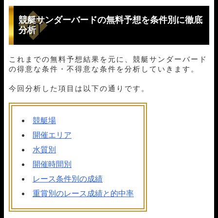
05月27日浜名湖07R
1-3-5
20,000円
48,200円
241%
競艇サンダーバードの無料予想を条件別に徹底
05月25日住之江09R
1-6-4
20,000円
53,200円
266%
分析
05月21日丸亀08R
2-3-1
20,000円
96,400円
482%
05月18日宮島03R
2-3-6
20,000円
45,200円
226%
05月15日常滑01R
1-3-2
20,000円
0円
0%
これまでの無料予想結果を元に、競艇サンダーバード
05月14日常滑01R
1-4-2
20,000円
25,600円
128%
の得意な条件・不得意な条件を分析していきます。
05月13日桐生07R
3-1-2
20,000円
30,000円
150%
05月07日丸亀08R
1-2-4
20,000円
45,200円
226%
今回分析した項目は以下の通りです。
05月05日児島03R
3-5-2
20,000円
77,600円
388%
05月04日下関07R
1-2-4
20,000円
56,400円
282%
05月01日桐生08R
1-5-4
20,000円
36,800円
184%
競艇場
04月30日宮島02R
2-1-6
20,000円
0円
0%
開催エリア
04月27日若松07R
1-2-3
20,000円
55,200円
276%
04月23日桐生08R
1-5-3
20,000円
34,000円
170%
水質別
04月22日びわこ07R
1-3-2
20,000円
36,800円
184%
開催時間別
04月17日津04R
2-1-4
20,000円
50,000円
250%
レース条件別の成績
04月15日宮島04R
1-2-4
20,000円
44,400円
222%
04月13日大村06R
4-1-2
20,000円
26,600円
133%
重賞別のレース成績と的中率
04月10日唐津06R
3-2-6
20,000円
0円
0%
04月08日住之江07R
1-5-2
20,000円
36,000円
180%