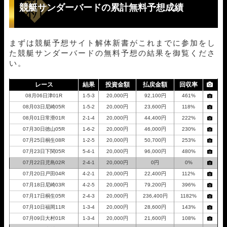
競艇サンダーバードの累計無料予想成績
まずは競艇予想サイト解体新書がこれまでに参加をし
た競艇サンダーバードの無料予想の結果を御覧くださ
い。
レース
結果
投資金額
払戻金額
回収率
08月06日津01R
1-5-3
20,000円
92,100円
461%
08月03日尼崎05R
1-5-2
20,000円
23,600円
118%
08月01日常滑01R
2-1-4
20,000円
44,400円
222%
07月30日徳山05R
1-6-2
20,000円
46,000円
230%
07月25日桐生08R
1-2-5
20,000円
50,700円
253%
07月23日下関05R
5-4-1
20,000円
96,000円
480%
07月22日児島02R
2-4-1
20,000円
0円
0%
07月20日戸田04R
4-2-1
20,000円
22,400円
112%
07月18日尼崎03R
4-2-5
20,000円
79,200円
396%
07月17日桐生05R
2-4-3
20,000円
236,400円
1182%
07月10日福岡11R
1-3-4
20,000円
28,600円
143%
07月09日大村01R
1-3-4
20,000円
21,600円
108%