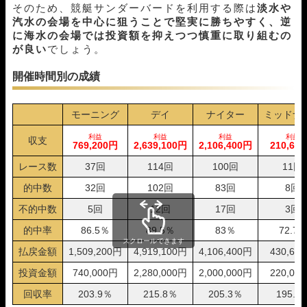
04月02日蒲郡10R
1-4-2
20,000円
48,000円
240%
そのため、競艇サンダーバードを利用する際は
淡水や
汽水の会場を中心に狙うことで堅実に勝ちやすく、逆
03月31日芦屋08R
1-4-2
20,000円
34,800円
174%
に海水の会場では投資額を抑えつつ慎重に取り組むの
03月27日蒲郡10R
3-1-4
20,000円
0円
0%
が良い
でしょう。
03月21日戸田07R
1-2-3
20,000円
38,000円
190%
03月19日唐津09R
1-2-4
20,000円
30,000円
150%
開催時間別の成績
03月17日若松12R
1-3-2
20,000円
38,800円
194%
03月14日常滑02R
1-2-3
20,000円
24,800円
124%
03月12日びわこ05R
1-3-2
20,000円
31,200円
156%
モーニング
デイ
ナイター
ミッドナ
03月06日唐津08R
1-5-6
20,000円
23,000円
115%
利益
利益
利益
利益
収支
03月05日尼崎06R
1-3-2
20,000円
0円
0%
769,200円
2,639,100円
2,106,400円
210,60
03月03日徳山08R
1-2-4
20,000円
26,800円
134%
レース数
37回
114回
100回
11回
02月28日若松03R
1-3-4
20,000円
32,800円
164%
02月21日大村03R
1-6-2
20,000円
94,400円
472%
的中数
32回
102回
83回
8回
02月20日唐津10R
2-1-4
20,000円
42,600円
213%
不的中数
5回
12回
17回
3回
02月17日尼崎02R
2-1-3
20,000円
0円
0%
的中率
86.5％
89.5％
83％
72.7%
02月12日浜名湖12R
1-3-2
20,000円
33,600円
168%
スクロールできます
02月10日住之江09R
1-2-3
20,000円
39,600円
198%
払戻金額
1,509,200円
4,919,100円
4,106,400円
430,60
02月06日若松08R
1-3-2
20,000円
30,000円
150%
投資金額
740,000円
2,280,000円
2,000,000円
220,00
02月03日児島01R
2-1-4
20,000円
0円
0%
02月01日大村07R
1-3-6
20,000円
46,400円
232%
回収率
203.9％
215.8％
205.3％
195.7
01月31日津03R
1-2-5
20,000円
21,200円
106%