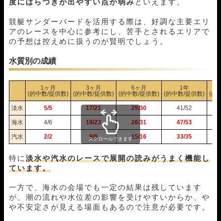
度にばらつきが出やすい点が弱み
といえます。
05月28日江戸川05R
1-4-2
20,000円
57,600円
288%
05月26日児島05R
1-6-2
20,000円
23,200円
116%
競艇サンダーバードを活用する際は、好調な主要エリ
05月21日尼崎05R
2-3-4
20,000円
68,400円
342%
アのレースを中心に参考にし、苦手とされるエリアで
の予想は控えめに扱うのが賢明でしょう。
05月15日浜名湖03R
2-3-5
20,000円
83,200円
416%
05月14日大村03R
2-6-5
20,000円
202,000円
1010%
水質別の成績
05月08日唐津06R
1-6-3
20,000円
85,200円
426%
05月06日平和島11R
2-1-6
20,000円
72,200円
361%
05月04日芦屋05R
1-3-4
20,000円
0円
0%
1ヶ月
3ヶ月
6ヶ月
1年
(的中数/提供数)
(的中数/提供数)
(的中数/提供数)
(的中数/提供数)
(的
05月03日住之江03R
5-1-3
20,000円
144,400円
722%
05月01日多摩川12R
1-2-3
20,000円
24,800円
124%
淡水
5/5
17/21
25/30
41/52
04月30日鳴門08R
1-3-2
20,000円
25,200円
126%
海水
4/6
19/23
26/31
47/53
04月29日尼崎05R
1-2-3
20,000円
34,000円
170%
汽水
2/2
9/9
15/16
33/35
04月28日常滑08R
4-1-2
20,000円
50,000円
250%
スクロールできます
04月27日浜名湖01R
1-2-3
20,000円
20,800円
104%
特に
淡水や汽水のレースで展開の読みがうまく機能し
04月26日若松09R
1-3-2
20,000円
29,200円
146%
ています。
04月25日鳴門08R
1-4-3
20,000円
27,200円
136%
04月21日多摩川12R
3-6-4
20,000円
0円
0%
一方で、海水の会場でも一定の結果は残しています
04月17日福岡11R
3-4-1
20,000円
107,800円
539%
が、潮の流れや水位差の影響を受けやすいからか、や
04月11日常滑06R
1-2-6
20,000円
46,800円
234%
や不安定さが見える場面もあるので注意が必要です。
04月07日常滑08R
2-3-4
20,000円
35,600円
178%