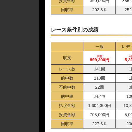
投資金額
390,000円
355,
10月18日江戸川05R
10月16日津06R
回収率
202.8％
252
10月13日三国06R
10月10日芦屋09R
レース条件別の成績
10月09日徳山09R
10月08日津06R
10月07日徳山09R
一般
レデ
10月06日びわこ06R
利益
利
収支
899,300円
5,3
10月05日唐津10R
10月03日多摩川05R
レース数
141回
1
10月02日鳴門10R
的中数
119回
1
09月29日芦屋10R
不的中数
22回
0
09月24日平和島05R
的中率
84.4％
10
09月22日びわこ05R
09月14日鳴門05R
払戻金額
1,604,300円
10,
09月11日津06R
投資金額
705,000円
5,0
09月08日宮島05R
回収率
227.6％
20
09月05日びわこ05R