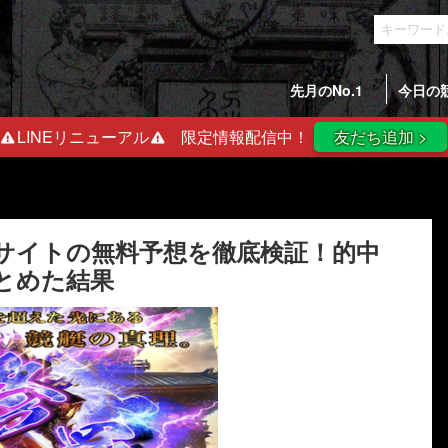
先月のNo.1
今日の
LINEリニューアル
限定情報配信中！
友だち追加 >
サイトの無料予想を徹底検証！的中
ボートミリタリー
とめた結果
4.8
＼予想精度は業界最高峰／
無料予想の回収率
300%超え！
2026/08/07 戸田7R
【画像】