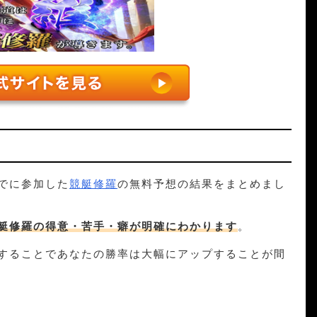
投資金額
1
2
3
結果
￥5,000
￥6,900
でに参加した
競艇修羅
の無料予想の結果をまとめまし
艇修羅
の得意・苦手・癖が明確にわかります
。
することであなたの勝率は大幅にアップすることが間