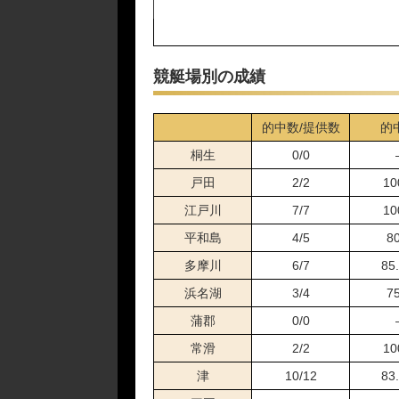
06月22日唐津12R
06月19日芦屋10R
06月18日芦屋10R
競艇場別の成績
06月17日津05R
06月15日三国12R
的中数/提供数
的
06月06日宮島06R
06月04日芦屋10R
桐生
0/0
06月01日鳴門10R
戸田
2/2
10
05月28日三国10R
江戸川
7/7
10
05月27日三国10R
平和島
4/5
8
05月25日三国11R
05月22日徳山11R
多摩川
6/7
85
05月20日芦屋06R
浜名湖
3/4
7
05月18日三国10R
蒲郡
0/0
05月14日唐津12R
常滑
2/2
10
05月12日鳴門10R
05月01日徳山10R
津
10/12
83
04月27日唐津10R