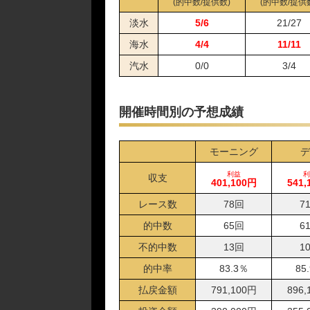
01月07日住之江06R
(的中数/提供数)
(的中数/提供
12月31日宮島06R
淡水
5/6
21/27
12月24日宮島06R
海水
4/4
11/11
12月12日宮島06R
汽水
0/0
3/4
12月05日尼崎05R
12月04日びわこ07R
12月03日芦屋09R
開催時間別の予想成績
12月01日多摩川06R
11月26日福岡04R
モーニング
デ
11月23日芦屋10R
11月20日徳山05R
利益
利
収支
401,100円
541,
11月19日徳山06R
レース数
78回
7
11月18日芦屋10R
11月14日宮島06R
的中数
65回
6
11月02日三国10R
不的中数
13回
1
10月29日福岡05R
的中率
83.3％
85
10月25日津05R
払戻金額
791,100円
896,
10月20日福岡04R