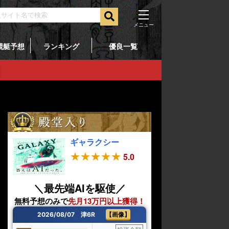
競艇予想
ランキング
優良一覧
ギャラクシー
AT
5.0
＼最先端AIを駆使／
＼
1週間で30
無料予想のみで
先月13万円以上獲得！
とにかく
当てて稼ぎ
ト
2026/08/07 津6R
【画像】
2026/08/07 