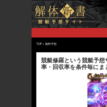
TOP
>
無料予想
競艇修羅という競艇予想
率・回収率を条件毎にま