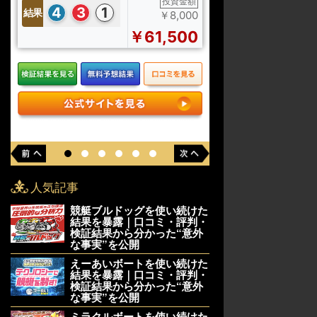
投資金額
4
3
1
結果
￥8,000
1
5
3
結果
￥61,500
人気記事
競艇ブルドッグを使い続けた
結果を暴露｜口コミ・評判・
検証結果から分かった“意外
な事実”を公開
えーあいボートを使い続けた
結果を暴露｜口コミ・評判・
検証結果から分かった“意外
な事実”を公開
ミラクルボートを使い続けた