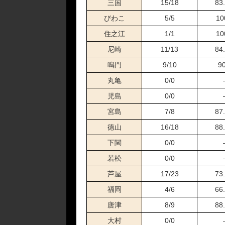
三国
15/18
83
04月25日浜名湖04R
びわこ
5/5
10
04月23日鳴門12R
住之江
1/1
10
04月22日尼崎06R
04月19日芦屋10R
尼崎
11/13
84
04月18日三国10R
鳴門
9/10
9
04月15日福岡03R
丸亀
0/0
04月14日平和島05R
児島
0/0
04月11日福岡02R
宮島
7/8
87
04月08日三国11R
04月05日津05R
徳山
16/18
88
03月30日宮島08R
下関
0/0
03月28日宮島06R
若松
0/0
03月27日津05R
芦屋
17/23
73
03月24日徳山10R
03月22日鳴門10R
福岡
4/6
66
03月19日尼崎07R
唐津
8/9
88
03月17日江戸川06R
大村
0/0
03月15日徳山11R