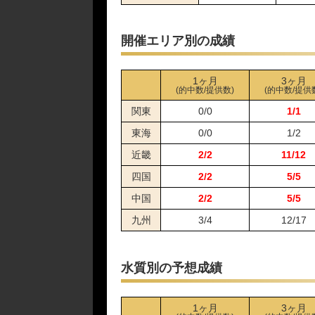
03月12日多摩川04R
03月08日唐津12R
開催エリア別の成績
03月05日徳山11R
03月04日芦屋12R
1ヶ月
3ヶ月
03月02日芦屋10R
(的中数/提供数)
(的中数/提供
02月27日唐津11R
関東
0/0
1/1
02月25日唐津10R
東海
0/0
1/2
02月23日芦屋10R
近畿
2/2
11/12
02月22日江戸川05R
02月21日江戸川05R
四国
2/2
5/5
02月18日江戸川06R
中国
2/2
5/5
02月09日常滑06R
九州
3/4
12/17
01月29日津06R
01月19日徳山10R
01月13日尼崎05R
水質別の予想成績
01月09日尼崎05R
01月08日尼崎06R
1ヶ月
3ヶ月