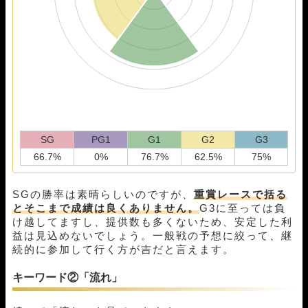
SG
PG1
G1
G2
G3
66.7%
0%
76.7%
62.5%
75%
SGの勝率は素晴らしいのですが、
重賞レースで括る
とそこまで成績は良くありません。
G3に至っては負
け越してますし、提供数も多くないため、安定した利
益は見込めないでしょう。一般戦の予想に絞って、継
続的に参加して行く方が吉だと言えます。
キーワード②「流れ」