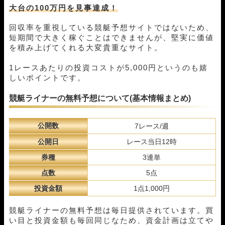
大台の100万円を見事達成！
回収率を重視している競艇予想サイトではないため、
短期間で大きく稼ぐことはできませんが、堅実に価値
を積み上げてくれる大変貴重なサイト。
1レースあたりの投資コストが5,000円というのも嬉
しいポイントです。
競艇ライナーの無料予想について(基本情報まとめ)
公開数
7レース/週
公開日
レース当日12時
券種
3連単
点数
5点
投資金額
1点1,000円
競艇ライナーの無料予想は毎日提供されています。買
い目と投資金額も毎回同じなため、資金計画は立てや