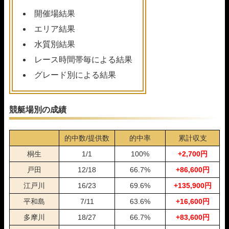
開催場結果
エリア結果
水質別結果
レース時間帯毎による結果
グレード別による結果
競艇場別の成績
的中数/提供数
的中率
累計収支
桐生
1/1
100%
+2,700円
戸田
12/18
66.7%
+86,600円
江戸川
16/23
69.6%
+135,900円
平和島
7/11
63.6%
+16,600円
多摩川
18/27
66.7%
+83,600円