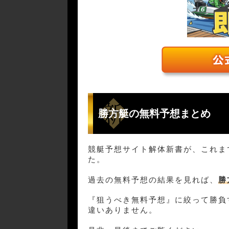
勝方艇の無料予想まとめ
競艇予想サイト解体新書が、これま
た。
過去の無料予想の結果を見れば、
勝
『狙うべき無料予想』に絞って勝負
違いありません。