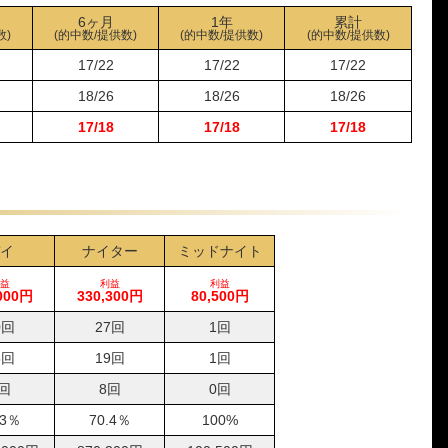
6ヶ月
1年
累計
数)
(的中数/提供数)
(的中数/提供数)
(的中数/提供数)
17/22
17/22
17/22
18/26
18/26
18/26
17/18
17/18
17/18
イ
ナイター
ミッドナイト
益
利益
利益
000円
330,300円
80,500円
0回
27回
1回
5回
19回
1回
回
8回
0回
.3％
70.4％
100%