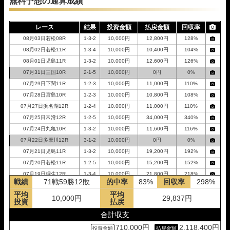
無料予想の通算成績
レース
結果
投資金額
払戻金額
回収率
08月03日若松08R
1-3-2
10,000円
12,800円
128%
08月02日若松11R
1-3-4
10,000円
10,400円
104%
08月01日児島11R
1-3-2
10,000円
12,600円
126%
07月31日三国10R
2-1-5
10,000円
0円
0%
07月29日下関11R
1-2-3
10,000円
11,000円
110%
07月28日宮島10R
1-2-3
10,000円
10,800円
108%
07月27日浜名湖12R
1-2-4
10,000円
11,000円
110%
07月25日常滑12R
1-2-5
10,000円
34,000円
340%
07月24日丸亀10R
1-3-2
10,000円
11,600円
116%
07月22日多摩川12R
3-1-2
10,000円
0円
0%
07月21日児島11R
1-3-2
10,000円
19,200円
192%
07月20日若松11R
1-2-5
10,000円
15,200円
152%
07月19日桐生12R
1-3-4
10,000円
21,800円
218%
戦績
71戦59勝12敗
的中率
83%
回収率
298%
07月18日宮島10R
1-2-3
10,000円
10,600円
106%
平均
平均
07月17日住之江12R
1-2-6
10,000円
22,600円
226%
10,000円
29,837円
投資
払戻
07月16日桐生11R
1-4-3
10,000円
0円
0%
合計収支
07月15日桐生12R
1-3-5
10,000円
23,400円
234%
710,000円
2,118,400円