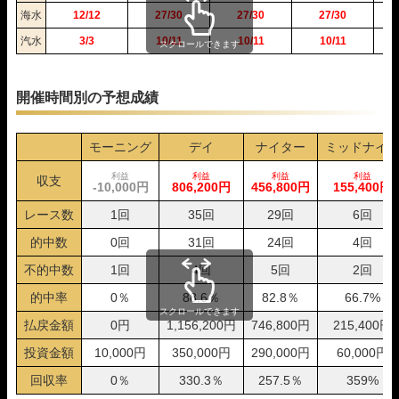
海水
12/12
27/30
27/30
27/30
汽水
3/3
10/11
10/11
10/11
スクロールできます
開催時間別の予想成績
モーニング
デイ
ナイター
ミッドナイ
利益
利益
利益
利益
収支
-10,000円
806,200円
456,800円
155,400円
レース数
1回
35回
29回
6回
的中数
0回
31回
24回
4回
不的中数
1回
4回
5回
2回
的中率
0％
88.6％
82.8％
66.7%
スクロールできます
払戻金額
0円
1,156,200円
746,800円
215,400円
投資金額
10,000円
350,000円
290,000円
60,000円
回収率
0％
330.3％
257.5％
359%