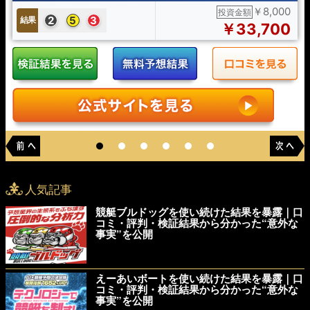
￥8,000
投資金額
2
5
3
結果
￥33,700
人気記事
競艇ブルドッグを使い続けた結果を暴露｜口
コミ・評判・検証結果から分かった“意外な
事実”を公開
えーあいボートを使い続けた結果を暴露｜口
コミ・評判・検証結果から分かった“意外な
事実”を公開