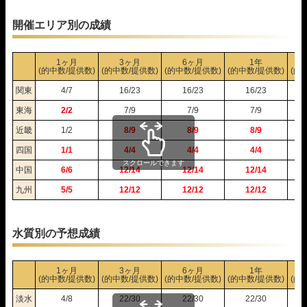
05月26日宮島12R
1-4-2
10,000円
20,600円
206%
05月25日蒲郡05R
1-3-5
10,000円
38,800円
388%
開催エリア別の成績
05月25日多摩川10R
1-5-2
10,000円
0円
0%
05月24日桐生12R
1-3-5
10,000円
41,400円
414%
1ヶ月
3ヶ月
6ヶ月
1年
05月24日多摩川12R
1-4-2
10,000円
51,600円
516%
(的中数/提供数)
(的中数/提供数)
(的中数/提供数)
(的中数/提供数)
(的
05月23日桐生05R
1-4-5
10,000円
45,400円
454%
関東
4/7
16/23
16/23
16/23
05月23日びわこ10R
2-1-3
10,000円
70,000円
700%
東海
2/2
7/9
7/9
7/9
05月22日桐生09R
1-2-5
10,000円
69,600円
696%
05月22日多摩川12R
1-2-6
10,000円
0円
0%
近畿
1/2
8/9
8/9
8/9
05月21日下関12R
1-2-4
10,000円
0円
0%
四国
1/1
4/4
4/4
4/4
05月21日多摩川10R
1-3-4
10,000円
62,400円
624%
スクロールできます
中国
6/6
12/14
12/14
12/14
05月11日若松12R
3-1-4
10,000円
78,800円
788%
05月11日児島10R
2-3-6
10,000円
25,800円
258%
九州
5/5
12/12
12/12
12/12
水質別の予想成績
1ヶ月
3ヶ月
6ヶ月
1年
(的中数/提供数)
(的中数/提供数)
(的中数/提供数)
(的中数/提供数)
(的
淡水
4/8
22/30
22/30
22/30