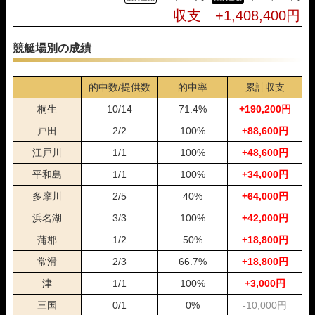
07月12日福岡11R
1-2-5
10,000円
17,800円
178%
収支 +1,408,400円
07月11日福岡10R
1-3-2
10,000円
17,600円
176%
07月10日児島11R
1-3-2
10,000円
23,000円
230%
競艇場別の成績
07月07日桐生12R
1-4-2
10,000円
13,800円
138%
07月06日桐生06R
1-5-6
10,000円
0円
0%
07月05日平和島12R
1-2-6
10,000円
44,000円
440%
的中数/提供数
的中率
累計収支
07月04日桐生11R
1-2-6
10,000円
23,400円
234%
桐生
10/14
71.4%
+190,200円
07月03日常滑12R
1-3-2
10,000円
14,800円
148%
07月02日びわこ10R
1-4-3
10,000円
28,600円
286%
戸田
2/2
100%
+88,600円
07月01日下関10R
1-3-6
10,000円
25,600円
256%
江戸川
1/1
100%
+48,600円
06月29日若松08R
1-3-2
10,000円
10,200円
102%
06月27日桐生12R
3-1-6
10,000円
0円
0%
平和島
1/1
100%
+34,000円
06月25日浜名湖11R
1-2-4
10,000円
22,600円
226%
多摩川
2/5
40%
+64,000円
06月24日下関10R
1-2-3
10,000円
13,800円
138%
浜名湖
3/3
100%
+42,000円
06月21日びわこ10R
1-2-5
10,000円
23,200円
232%
06月18日桐生12R
1-2-4
10,000円
13,800円
138%
蒲郡
1/2
50%
+18,800円
06月17日福岡10R
1-3-2
10,000円
15,000円
150%
常滑
2/3
66.7%
+18,800円
06月16日下関11R
4-5-2
10,000円
0円
0%
06月15日福岡10R
1-3-2
10,000円
12,400円
124%
津
1/1
100%
+3,000円
06月14日児島12R
1-2-6
10,000円
37,000円
370%
三国
0/1
0%
-10,000円
06月12日下関11R
1-2-3
10,000円
11,600円
116%