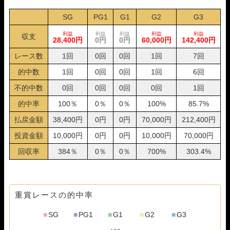
SG
PG1
G1
G2
G3
利益
利益
利益
利益
利益
収支
28,400円
0円
0円
60,000円
142,400円
レース数
1回
0回
0回
1回
7回
的中数
1回
0回
0回
1回
6回
不的中数
0回
0回
0回
0回
1回
的中率
100％
0％
0％
100%
85.7%
払戻金額
38,400円
0円
0円
70,000円
212,400円
投資金額
10,000円
0円
0円
10,000円
70,000円
回収率
384％
0％
0％
700%
303.4%
重賞レースの的中率
■
SG
■
PG1
■
G1
■
G2
■
G3