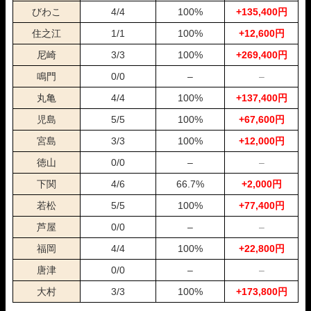
びわこ
4/4
100%
+135,400円
06月10日津11R
1-2-3
10,000円
13,000円
130%
06月09日桐生11R
1-2-5
10,000円
23,600円
236%
住之江
1/1
100%
+12,600円
06月08日常滑12R
3-4-5
10,000円
0円
0%
尼崎
3/3
100%
+269,400円
06月03日大村03R
4-1-2
10,000円
67,800円
678%
06月03日尼崎10R
2-3-1
10,000円
175,000円
1750%
鳴門
0/0
–
–
06月02日大村01R
2-5-1
10,000円
87,600円
876%
丸亀
4/4
100%
+137,400円
06月02日尼崎08R
2-1-5
10,000円
86,400円
864%
06月01日大村05R
2-4-3
10,000円
48,400円
484%
児島
5/5
100%
+67,600円
06月01日びわこ10R
3-1-6
10,000円
53,600円
536%
宮島
3/3
100%
+12,000円
05月31日丸亀04R
1-4-2
10,000円
74,200円
742%
徳山
0/0
–
–
05月31日尼崎09R
1-2-6
10,000円
38,000円
380%
05月30日桐生11R
1-2-5
10,000円
0円
0%
下関
4/6
66.7%
+2,000円
05月30日江戸川08R
1-2-4
10,000円
58,600円
586%
若松
5/5
100%
+77,400円
05月29日丸亀05R
2-6-1
10,000円
61,000円
610%
05月29日戸田07R
2-1-6
10,000円
45,200円
452%
芦屋
0/0
–
–
05月28日桐生04R
3-6-2
10,000円
54,000円
540%
福岡
4/4
100%
+22,800円
05月28日戸田06R
5-4-1
10,000円
63,400円
634%
唐津
0/0
–
–
05月27日蒲郡12R
1-4-5
10,000円
0円
0%
05月27日浜名湖10R
1-4-5
10,000円
38,400円
384%
大村
3/3
100%
+173,800円
05月26日丸亀09R
1-3-4
10,000円
30,600円
306%