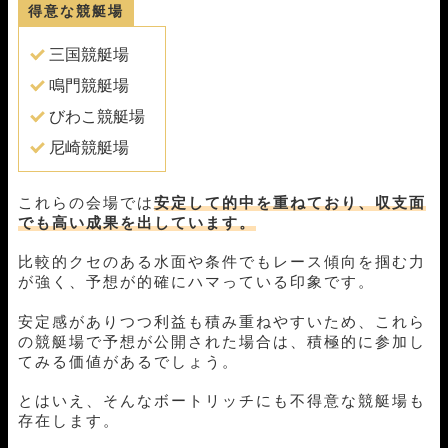
得意な競艇場
04月21日三国12R
3-2-6
5,000円
0円
0%
04月18日尼崎06R
1-3-4
5,000円
8,000円
160%
三国競艇場
04月16日福岡02R
1-2-3
5,000円
8,300円
166%
04月14日平和島05R
1-3-4
5,000円
8,100円
162%
鳴門競艇場
04月07日唐津10R
2-1-5
5,000円
0円
0%
びわこ競艇場
04月02日尼崎06R
4-1-2
5,000円
31,500円
630%
03月31日浜名湖04R
1-3-5
5,000円
11,600円
232%
尼崎競艇場
03月27日江戸川06R
1-2-4
5,000円
5,500円
110%
03月25日常滑07R
1-3-6
5,000円
9,300円
186%
これらの会場では
安定して的中を重ねており、収支面
03月21日三国11R
1-2-3
5,000円
9,200円
184%
でも高い成果を出しています。
03月12日常滑06R
1-2-4
5,000円
6,600円
132%
03月11日常滑06R
1-6-2
5,000円
0円
0%
比較的クセのある水面や条件でもレース傾向を掴む力
03月07日福岡03R
3-1-2
5,000円
9,500円
190%
が強く、予想が的確にハマっている印象です。
03月06日三国10R
1-3-2
5,000円
9,600円
192%
安定感がありつつ利益も積み重ねやすいため、これら
03月04日宮島07R
1-2-3
5,000円
8,800円
176%
の競艇場で予想が公開された場合は、積極的に参加し
03月03日尼崎06R
1-2-4
5,000円
7,800円
156%
てみる価値があるでしょう。
02月27日戸田07R
1-6-3
5,000円
8,000円
160%
02月25日芦屋10R
1-4-6
5,000円
7,800円
156%
とはいえ、そんなボートリッチにも不得意な競艇場も
02月14日芦屋11R
1-2-6
5,000円
21,300円
426%
存在します。
02月12日浜名湖05R
1-2-5
5,000円
0円
0%