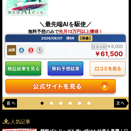
＼最先端AIを駆使／
無料予想のみで
先月13万円以上獲得！
2026/08/07 津6R
【画像】
￥8,000
投資金額
4
3
1
結果
￥61,500
人気記事