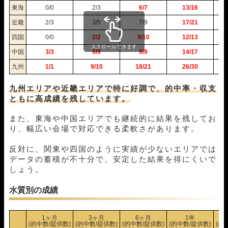
東海
0/0
2/3
6/7
13/16
11月15日戸田07R
1-4-3
5,000円
11,200円
224%
11月14日三国10R
2-4-1
5,000円
0円
0%
近畿
2/3
3/5
7/9
17/21
11月12日鳴門11R
1-3-2
5,000円
8,800円
176%
四国
0/0
2/2
9/10
12/13
11月11日三国11R
1-3-4
5,000円
21,100円
422%
スクロールできます
中国
3/3
9/9
9/9
14/17
11月05日児島07R
5-2-6
5,000円
0円
0%
10月31日徳山11R
1-2-3
5,000円
6,800円
136%
九州
1/1
9/10
18/21
26/30
10月29日びわこ07R
1-2-4
5,000円
8,500円
170%
九州エリアや近畿エリアで特に好調で、的中率・収支
10月28日児島07R
1-2-3
5,000円
9,100円
182%
ともに高成績を残しています。
10月24日唐津11R
2-1-5
5,000円
0円
0%
10月18日三国10R
1-2-6
5,000円
24,800円
496%
また、東海や中国エリアでも継続的に結果を残してお
10月17日三国10R
1-5-2
5,000円
19,700円
394%
り、幅広い会場で対応できる柔軟さがあります。
10月16日浜名湖06R
1-2-6
5,000円
10,200円
204%
10月15日三国11R
1-3-4
5,000円
15,100円
302%
反対に、関東や四国のように実績が少ないエリアでは
10月13日浜名湖05R
1-4-5
5,000円
16,800円
336%
データの蓄積が不十分で、安定した結果を得にくいで
10月12日常滑07R
1-3-2
5,000円
12,300円
246%
しょう。
10月11日鳴門11R
4-3-1
5,000円
0円
0%
10月10日びわこ06R
1-3-4
5,000円
10,500円
210%
水質別の成績
10月09日鳴門12R
1-2-4
5,000円
13,800円
276%
10月08日徳山12R
1-4-3
5,000円
12,900円
258%
1ヶ月
3ヶ月
6ヶ月
1年
10月05日唐津11R
1-3-4
5,000円
11,900円
238%
(的中数/提供数)
(的中数/提供数)
(的中数/提供数)
(的中数/提供数)
(的