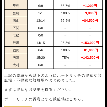
07月09日唐津11R
1-3-4
5,000円
7,500円
150%
児島
6/9
66.7%
+1,200円
07月07日津07R
1-3-6
5,000円
27,200円
544%
宮島
1/1
100%
+3,800円
06月29日鳴門10R
1-2-3
5,000円
5,500円
110%
徳山
13/14
92.9%
+84,500円
06月27日江戸川05R
1-2-3
5,000円
5,800円
116%
06月26日戸田06R
1-2-6
5,000円
14,200円
284%
下関
0/0
–
–
06月23日児島06R
1-2-4
5,000円
11,100円
222%
若松
0/0
–
–
06月19日尼崎11R
2-1-6
5,000円
0円
0%
06月17日尼崎12R
1-2-6
5,000円
18,100円
362%
芦屋
14/15
93.3%
+153,000円
06月16日江戸川12R
1-3-2
5,000円
9,500円
190%
福岡
6/6
100%
+61,000円
06月13日徳山10R
1-2-4
5,000円
7,400円
148%
唐津
15/20
75%
+142,500円
06月11日徳山10R
1-5-2
5,000円
9,800円
196%
06月10日鳴門10R
1-2-6
5,000円
20,100円
402%
大村
0/0
–
–
05月28日江戸川05R
1-4-2
5,000円
14,400円
288%
05月22日尼崎07R
1-2-5
5,000円
7,100円
142%
上記の成績から以下のようにボートリッチの得意な競
05月15日児島11R
1-2-4
5,000円
0円
0%
艇場・不得意な競艇場をまとめました。
05月09日びわこ06R
4-2-3
5,000円
24,700円
494%
まずは得意な競艇場を御覧ください。
05月03日尼崎06R
1-4-6
5,000円
17,000円
340%
05月02日児島06R
1-4-2
5,000円
5,600円
112%
ボートリッチの得意とする競艇場はこちら。
04月23日戸田10R
1-4-3
5,000円
13,000円
260%
04月22日常滑07R
1-3-6
5,000円
7,400円
148%