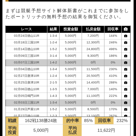
まずは競艇予想サイト解体新書がこれまでに参加をし
たボートリッチの無料予想の結果を御覧ください。
レース
結果
投資金額
払戻金額
回収率
03月24日徳山11R
1-3-4
5,000円
7,200円
144%
03月18日三国10R
1-2-4
5,000円
12,300円
246%
03月14日徳山10R
1-5-2
5,000円
24,800円
496%
03月09日三国10R
3-1-4
5,000円
9,300円
186%
03月07日三国10R
1-4-2
5,000円
0円
0%
03月04日徳山10R
1-3-4
5,000円
11,500円
230%
02月27日唐津10R
1-2-4
5,000円
20,500円
410%
02月25日唐津10R
2-1-5
5,000円
14,400円
288%
02月06日徳山10R
1-3-5
5,000円
7,000円
140%
02月05日鳴門10R
1-4-3
5,000円
11,100円
222%
02月03日三国11R
1-3-4
5,000円
0円
0%
01月29日芦屋11R
1-5-2
5,000円
8,500円
170%
01月27日徳山10R
1-2-3
5,000円
13,100円
262%
戦績
162戦138勝24敗
的中率
85%
回収率
232%
01月26日三国10R
1-2-3
5,000円
7,900円
158%
平均
平均
01月23日江戸川06R
2-1-5
5,000円
10,800円
216%
5,000円
11,622円
投資
払戻
01月19日唐津10R
1-2-4
5,000円
8,100円
162%