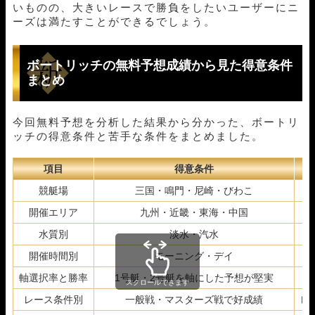
いものの、大きいレースで勝負をしたいユーザーにニ
ーズは満たすことができるでしょう。
ボートリッチの無料予想成績から見た得意条件
まとめ
今回無料予想を分析した結果から分かった、
ボートリ
ッチ
の得意条件と苦手な条件をまとめました。
項目
得意条件
競艇場
三国・鳴門・尼崎・びわこ
開催エリア
九州・近畿・東海・中国
水質別
淡水・汽水
開催時間別
モーニング・デイ
軸選択率と勝率
1号艇・2号艇を軸にした予想が堅実
外
スクロールできます
レース条件別
一般戦・マスターズ戦で好成績
レ