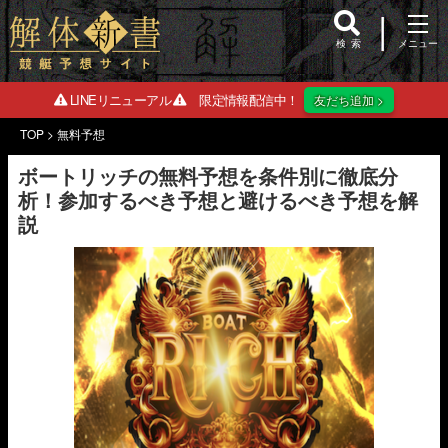
検索
LINEリニューアル
限定情報配信中！
友だち追加 >
TOP
>
無料予想
ボートリッチの無料予想を条件別に徹底分
析！参加するべき予想と避けるべき予想を解
説